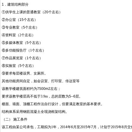
1
．建筑结构部分
①供学生上课的普通教室（20个左右）
②办公室（15个左右）
③专业教室（5个左右）
④资料室（
2
个
左右）
⑤多媒体教室（5个左右）
⑥多功能报告厅（
1
个
左右）
⑦作品展览室（1
个左右
）
⑧实验室（5
个左右
）
⑨要求每层楼设男、女厕所。
其他功能房间自定，如会议室、打印室、传达室等
该教学楼建筑面积约为7500m2左右；
要求该教学楼层高不低于
3.9m
，总的层数为
5--6层。
楼面、墙面、顶棚工程作法自行设计，但要满足教室的基本要求。
结构体系采用钢筋混凝土全现浇框架结构。
（二） 施工条件
该工程由某公司承包，工期拟为
1
年，
201
4年6月至
201
5年7月，计划于
201
5年8月交