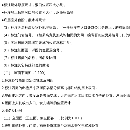
●标注墙体厚度尺寸，洞口位置和大小尺寸
●标注墙上预留洞口的位置和大小，洞顶标高等
●底层室外台阶，散水等尺寸
（3）标注各层标高及室外地坪标高，（一般标注在入口处或公共走道上，若有标高
（4）标注门窗编号。（如果高宽及形式均相同的为同一编号否则应另外编号，门的编号为M-
（5）画出房间内部固定设施的位置及标注尺寸
（6）标注剖面图，详图的位置及编号，
（7）标注房间的名称，图名及比例
（8）标注其它特殊部位的做法
（二） 屋顶平面图（1:100）
1.标注各转角部位定位轴线及间距
2.标注四周的出檐尺寸及屋面各部分标高（标注结构层上表面）
3.屋面排水方向，坡度及各坡面交线，天沟檐沟泛水出水口水斗等的位置。屋面保
4.屋面上人孔或出入口。女儿墙等的位置尺寸
5.图名及比例
（三）立面图（正立面、侧立面各一，比例为1:100）
1.表明建筑外形，门窗，雨蓬外廊或阳台及雨水管的形式和位置