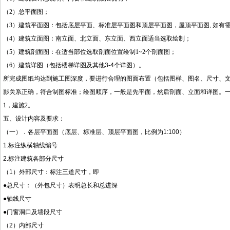
（
2
）总平面图；
（
3
）建筑平面图：包括底层平面、标准层平面图和顶层平面图，屋顶平面图
,
如有
（
4
）建筑立面图：南立面、北立面、东立面、西立面适当选取绘制；
（
5
）建筑剖面图：在适当部位选取剖面位置绘制
1~2
个剖面图；
（
6
）建筑详图（包括楼梯详图及其他
3-4个详图）。
所完成图纸均达到施工图深度，要进行合理的图面布置（包括图样、图名、尺寸、
影关系正确，符合制图标准；绘图顺序，一般是先平面，然后剖面、立面和详图。
1
，建施
2
。
五、设计内容及要求：
（一）．各层平面图（底层、标准层、顶层平面图，
比例为1:100
）
1.标注纵横轴线编号
2.标注建筑各部分尺寸
（1）外部尺寸：标注三道尺寸，即
●总尺寸：（外包尺寸）表明总长和总进深
●轴线尺寸
●门窗洞口及墙段尺寸
（2）内部尺寸