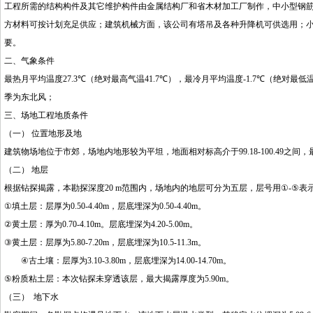
工程所需的结构构件及其它维护构件由金属结构厂和省木材加工厂制作，中小型钢
方材料可按计划充足供应；建筑机械方面，该公司有塔吊及各种升降机可供选用；
要。
二、气象条件
最热月平均温度
27.3℃
（绝对最高气温
41.7℃
），最冷月平均温度
-1.7℃
（绝对最低
季为东北风；
三、场地工程地质条件
（一） 位置地形及地
建筑物场地位于市郊，场地内地形较为平坦，地面相对标高介于
99.18-100.49
之间，
（二） 地层
根据钻探揭露，本勘探深度
20 m
范围内，场地内的地层可分为五层，层号用
①-⑤
表
①
填土层：层厚为
0.50-4.40m
，层底埋深为
0.50-4.40m
。
②
黄土层：厚为
0.70-4.10m
。层底埋深为
4.20-5.00m
。
③
黄土层：层厚为
5.80-7.20m
，层底埋深为
10.5-11.3m
。
④
古土壤：层厚为
3.10-3.80m
，层底埋深为
14.00-14.70m
。
⑤
粉质粘土层：本次钻探未穿透该层，最大揭露厚度为
5.90m
。
（三） 地下水