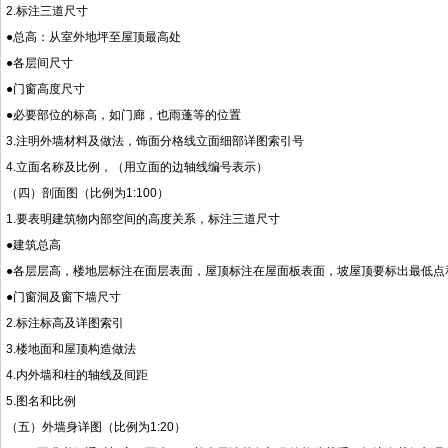
2.标注三道尺寸
●总高：从室外地坪至屋顶最高处
●各层间尺寸
●门窗高度尺寸
●必要部位的标高，如门廊，也雨蓬等的位置
3.注明外墙材料及做法，饰面分格线立面细部详图索引号
4.立面名称及比例，（用立面的边轴线编号表示）
（四）剖面图（比例为1:100）
1.要表明建筑物内部空间的高度关系，标注三道尺寸
●建筑总高
●各层层高，楼地层标注在面层表面，屋顶标注在屋面板表面，坡屋顶要标出最低点
●门窗洞及窗下墙尺寸
2.标注标高及详图索引
3.楼地面和屋顶构造做法
4.内外墙和柱的轴线及间距
5.图名和比例
（五）外墙身详图（比例为1:20）