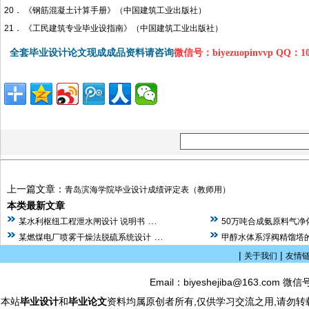
20． 《钢筋混凝土计算手册》（中国建筑工业出版社）
21． 《工民建筑专业毕业设指南》（中国建筑工业出版社）
全套毕业设计论文现成成品资料请咨询
微信号：biyezuopinvvp QQ：1
上一篇文章：
青岛滨海学院毕业设计成绩评定表（教师用）
本类最新文章
…
某水利枢纽工程泄水闸设计 说明书
50万吨合成氨原料气净
…
某燃煤电厂喷雾干燥法脱硫系统设计
甲醇水体系浮阀精馏塔的
|
|
关于我们
友情
Email：biyeshejiba@163.com 微信
本站
毕业设计
和
毕业论文
资料均属原创者所有,仅供学习交流之用,请勿转