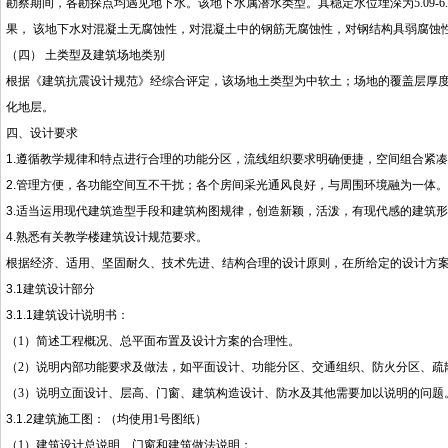
勘察期间，各勘探点均遇见地下水。该地下水属潜水类型。其稳定水位埋深为
5.09-6
果， 该地下水对混凝土无腐蚀性，对混凝土中的钢筋无腐蚀性，对钢结构具弱腐蚀
（四） 土类型及建筑场地类别
根据《建筑抗震设计规范》经综合评定，该场地土类型为中软土；场地的覆盖层厚
化地层。
四、设计要求
1.遵循教学规律和特点进行合理的功能分区，流线组织要求明确便捷，空间组合紧凑
2.
管理方便，各功能空间互不干扰；各个房间采光通风良好，与周围环境融为一体。
3.
适当运用现代建筑造型手段和建筑构图规律，创造新颖，活泼，有现代感的建筑形
4.
熟悉有关教学楼建筑设计规范要求。
根据经济、适用、坚固耐久、技术先进、结构合理的设计原则，在所给定的设计方
3.1建筑设计部分
3.1.1建筑设计说明书：
（
1
）简述工程概况、总平面布置及设计方案的合理性。
（
2
）说明内部功能要求及做法，如平面设计、功能分区、交通组织、防火分区、疏
（
3
）说明立面设计、层高、门窗、建筑构造设计、防水及其他需要加以说明的问题
3.1.2
建筑施工图：（均使用
1
号图纸）
（
1
）建筑设计总说明、门窗和建筑做法说明；