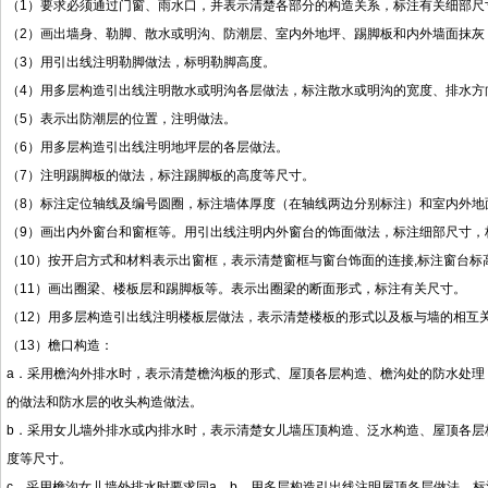
（1）要求必须通过门窗、雨水口，并表示清楚各部分的构造关系，标注有关细部尺
（2）画出墙身、勒脚、散水或明沟、防潮层、室内外地坪、踢脚板和内外墙面抹灰
（3）用引出线注明勒脚做法，标明勒脚高度。
（4）用多层构造引出线注明散水或明沟各层做法，标注散水或明沟的宽度、排水方
（5）表示出防潮层的位置，注明做法。
（6）用多层构造引出线注明地坪层的各层做法。
（7）注明踢脚板的做法，标注踢脚板的高度等尺寸。
（8）标注定位轴线及编号圆圈，标注墙体厚度（在轴线两边分别标注）和室内外地
（9）画出内外窗台和窗框等。用引出线注明内外窗台的饰面做法，标注细部尺寸，
（10）按开启方式和材料表示出窗框，表示清楚窗框与窗台饰面的连接,标注窗台标
（11）画出圈梁、楼板层和踢脚板等。表示出圈梁的断面形式，标注有关尺寸。
（12）用多层构造引出线注明楼板层做法，表示清楚楼板的形式以及板与墙的相互
（13）檐口构造：
a．采用檐沟外排水时，表示清楚檐沟板的形式、屋顶各层构造、檐沟处的防水处理
的做法和防水层的收头构造做法。
b．采用女儿墙外排水或内排水时，表示清楚女儿墙压顶构造、泛水构造、屋顶各层
度等尺寸。
c．采用檐沟女儿墙外排水时要求同a、b。用多层构造引出线注明屋顶各层做法，