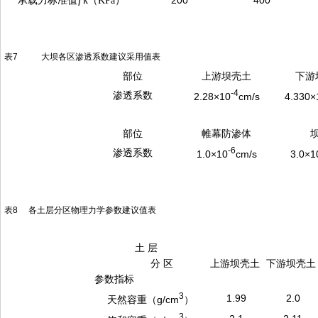
承载力标准值ƒ
200
400
k
（
KPa
）
表7 大坝各区渗透系数建议采用值表
部位
上游坝壳土
下游
-
4
渗透系数
2.28×10
cm/s
4.330×
部位
帷幕防渗体
-
6
渗透系数
1.0×10
cm/s
3.0×1
表8 各土层分区物理力学参数建议值表
土 层
分 区
上游坝壳土
下游坝壳土
参数指标
3
1.99
2.0
天然容重（g/cm
）
3