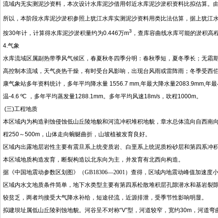
流域内无实测泥沙资料，本次设计水库泥沙借用邻近水库泥沙淤积资料比拟估算。
所以，本阶段水库泥沙淤积参照上犹江水库实测泥沙资料用类比法估算，据上犹江水库
3
按30年计，计算得水库泥沙淤积量约为0.446万m
，查库容曲线水库可能的淤积高程为
4.气象
水库流域区属副热带季风气候区，春夏秋冬四季分明：春秋季短，夏冬季长；无霜
高控制本流域，天气炎热干燥，有时受台风影响，出现台风雨或雷阵雨；冬季受西
康气象站多年资料统计，多年平均降水量 1556.7 mm,年最大降水量2083.9mm,年最小
温-4.6 ºC ，多年平均蒸发量1288.1mm。多年平均风速18m/s，吹程1000m。
(三)工程地质
本区域内为构造剥蚀侵蚀低山丘陵地貌和河流冲积堆积地貌，章水总体流向自西南向东北
程250～500m，山体走向蜿蜒曲折，山坡植被发育良好。
区域内出露地层岩性主要有震旦系上统变质岩、白垩系上统泥质粉砂层和第四系冲
本区域地质构造发育，断裂构造以北东向为主，并发育有北西向构造。
据《中国地震动参数区划图》（
GB18306
—
2001
）查得，区域内地震动峰值加速度
区域内水文地质条件简单，地下水类型主要有第四系松散堆积层孔隙潜水和基岩裂
较贫乏，两者均接受大气降水补给，短途径流，近源排泄，受季节性影响明显。
拟建坝址属低山丘陵剥蚀地貌。河谷呈不对称“V”型，河道较窄，宽约30m，河道弯曲，