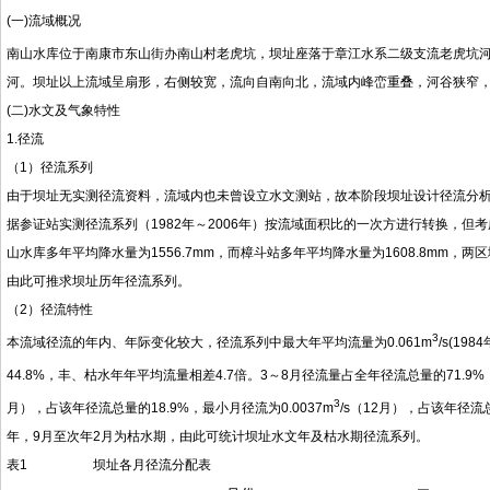
(一)流域概况
南山水库位于南康市东山街办南山村老虎坑，坝址座落于章江水系二级支流老虎坑河，
河。坝址以上流域呈扇形，右侧较宽，流向自南向北，流域内峰峦重叠，河谷狭窄
(二)水文及气象特性
1.径流
（1）径流系列
由于坝址无实测径流资料，流域内也未曾设立水文测站，故本阶段坝址设计径流分
据参证站实测径流系列（1982年～2006年）按流域面积比的一次方进行转换，
山水库多年平均降水量为1556.7mm，而樟斗站多年平均降水量为1608.8mm
由此可推求坝址历年径流系列。
（2）径流特性
3
本流域径流的年内、年际变化较大，径流系列中最大年平均流量为0.061m
/s(19
44.8%，丰、枯水年年平均流量相差4.7倍。3～8月径流量占全年径流总量的71.9%
3
月），占该年径流总量的18.9%，最小月径流为0.0037m
/s（12月），占该年径
年，9月至次年2月为枯水期，由此可统计坝址水文年及枯水期径流系列。
表1 坝址各月径流分配表