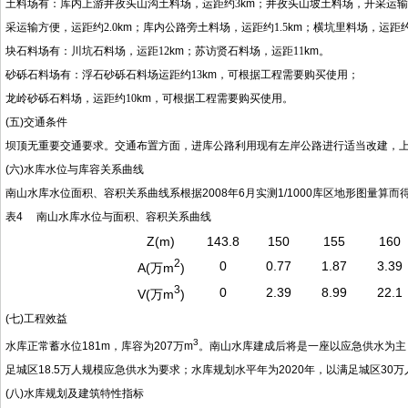
土料场有：库内上游井孜头山沟土料场，运距约
3
km；井孜头山坡土料场，开采运
采运输方便，运距约
2.0
km；库内公路旁土料场，运距约
1.5
km；横坑里料场，运距
块石料场有：川坑石料场，运距
12
km；苏访贤石料场，运距
11
km。
砂砾石料场有：浮石砂砾石料场运距约
13
km，可根据工程需要购买使用；
龙岭砂砾石料场，运距约
10
km，可根据工程需要购买使用。
(五)交通条件
坝顶无重要交通要求。交通布置方面，进库公路利用现有左岸公路进行适当改建，
(六)水库水位与库容关系曲线
南山水库水位面积、容积关系曲线系根据2008年6月实测1/1000库区地形图量算而
表4 南山水库水位与面积、容积关系曲线
Z(m)
143.8
150
155
160
2
0
0.77
1.87
3.39
A(万m
)
3
0
2.39
8.99
22.1
V(万m
)
(七)工程效益
3
水库正常蓄水位181m，库容为207万m
。南山水库建成后将是一座以应急供水为主
足城区18.5万人规模应急供水为要求；水库规划水平年为2020年，以满足城区30
(八)水库规划及建筑特性指标