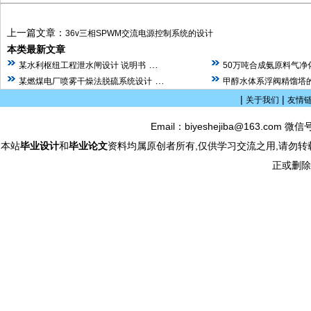
上一篇文章：
36v三相SPWM交流电源控制系统的设计
本类最新文章
…
某水利枢纽工程泄水闸设计 说明书
50万吨合成氨原料气净
…
某燃煤电厂喷雾干燥法脱硫系统设计
甲醇水体系浮阀精馏塔的
|
|
关于我们
友情
Email：biyeshejiba@163.com 微信
本站
毕业设计
和
毕业论文
资料均属原创者所有,仅供学习交流之用,请勿转
正或删除