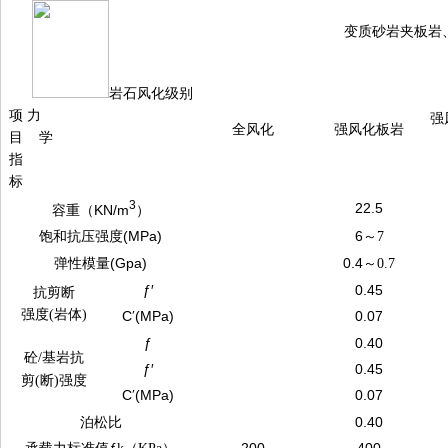
变质砂岩夹板岩
岩石风化级别
项 力
强
全风化
强风化板岩
目 学
指
标
3
22.5
容重（KN/m
）
饱和抗压强度(MPa)
6
～
7
弹性模量(Gpa)
0.4
～
0.7
ƒ′
0.45
抗剪断
强度
(
岩体
)
C
(MPa)
0.07
′
ƒ
0.40
砼
/
基岩抗
ƒ′
0.45
剪
(
断
)
强度
C
(MPa)
0.07
′
泊松比
0.40