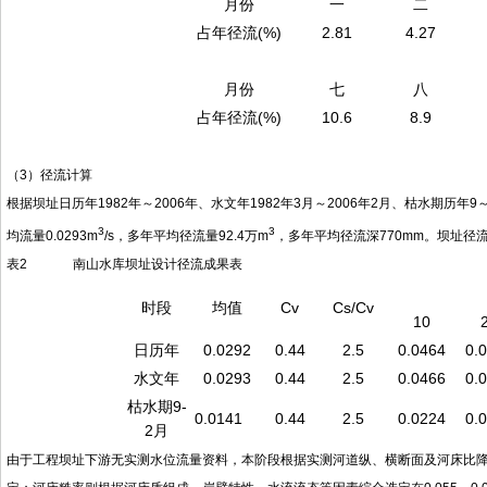
月份
一
二
占年径流(%)
2.81
4.27
月份
七
八
占年径流(%)
10.6
8.9
（3）径流计算
根据坝址日历年1982年～2006年、水文年1982年3月～2006年2月、枯水期
3
3
均流量0.0293m
/s，多年平均径流量92.4万m
，多年平均径流深770mm。坝址径
表2 南山水库坝址设计径流成果表
时段
均值
Cv
Cs/Cv
10
日历年
0.0292
0.44
2.5
0.0464
0.
水文年
0.0293
0.44
2.5
0.0466
0.
枯水期9-
0.0141
0.44
2.5
0.0224
0.
2月
由于工程坝址下游无实测水位流量资料，本阶段根据实测河道纵、横断面及河床比