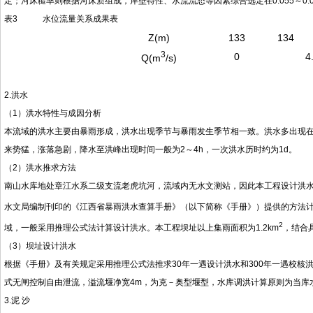
定；河床糙率则根据河床质组成，岸壁特性、水流流态等因素综合选定在0.055～0.
表3 水位流量关系成果表
Z(m)
133
134
3
0
4
Q(m
/s)
2.洪水
（1）洪水特性与成因分析
本流域的洪水主要由暴雨形成，洪水出现季节与暴雨发生季节相一致。洪水多出现在
来势猛，涨落急剧，降水至洪峰出现时间一般为2～4h，一次洪水历时约为1d。
（2）洪水推求方法
南山水库地处
章江水系二级支流老虎坑河，流域内无水文测站，因此本工程设计洪
水文局编制刊印的《江西省暴雨洪水查算手册》（以下简称《手册》）提供的方法计
2
域，一般采用推理公式法计算设计洪水。本工程坝址以上集雨面积为1.2km
，结合
（3）坝址设计洪水
根据《手册》及有关规定采用推理公式法推求30年一遇设计洪水和300年一遇校
式无闸控制自由泄流，溢流堰净宽4m，为克－奥型堰型，水库调洪计算原则为当库水位高
3.泥 沙