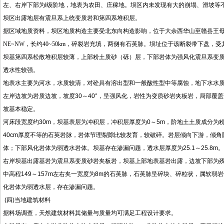
左、右岸下部为I级阶地，地表为农田、庄稼地。坝区内未发现有大的崩塌、滑坡等
坝区出露地层有震旦系上统变质岩和第四系堆积层。
据区域地质资料，坝区地质构造主要受北东向构造影响，位于大余西华山至赣县王
NE~NW
，长约
40~50km
，碎裂岩充填，两侧有石英脉。坝址位于该断裂带下盘，受
坝基第四系松散堆积层较薄，上部粉土质砂（砾）层，下部岩体为强风化震旦系变
透水性较强。
地表水主要为河水，水质较清，对砼具有溶出型和一般酸性型中等腐蚀，地下水水
左岸边坡为岩质边坡，坡度30～40°，呈强风化，岩性为变质砂岩夹板岩，局部覆
坡基本稳定。
河床段宽度约30m，坝基表层为冲积层，冲积层厚度为0～5m，阶地土土质成分为
40cm厚度不等的石英岩脉，岩体节理裂隙比较发育，较破碎。岩层倾向下游，倾
体；下部风化岩体为弱透水岩体。坝基存在渗漏问题，透水层厚度为25.1～25.8m。
右岸坝基出露基岩为震旦系变质砂岩夹板岩，坝基上部地表基岩出露，边坡下部为残
中高程149～157m左右夹一宽度为8m的石英脉，石英脉呈碎块、碎粒状，属软
化岩体为弱透水层，存在渗漏问题。
(四)当地建筑材料
据料场调查，天然建筑材料其储量与质量均可满足工程设计要求。