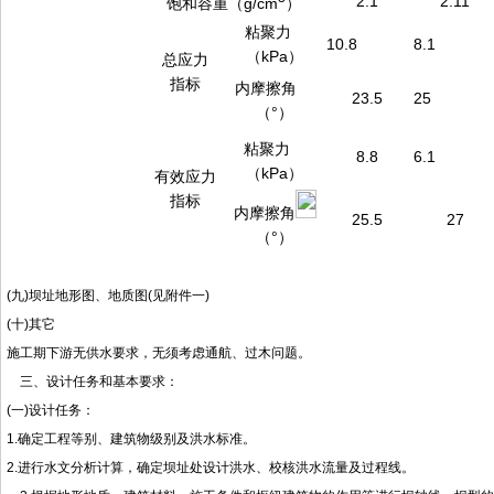
2.1
2.11
饱和容重（g/cm
）
粘聚力
10.8
8.1
（kPa）
总应力
指标
内摩擦角
23.5
25
（°）
粘聚力
8.8
6.1
（kPa）
有效应力
指标
内摩擦角
25.5
27
（°）
(九)坝址地形图、地质图(见附件一)
(十)其它
施工期下游无供水要求，无须考虑通航、过木问题。
三、设计任务和基本要求：
(一)设计任务：
1.确定工程等别、建筑物级别及洪水标准。
2.进行水文分析计算，确定坝址处设计洪水、校核洪水流量及过程线。