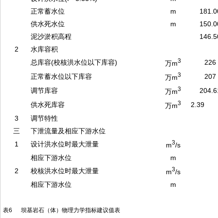
正常蓄水位
m
181.0
供水死水位
m
150.0
泥沙淤积高程
146.5
2
水库容积
3
总库容(校核洪水位以下库容)
226
万m
3
正常蓄水位以下库容
207
万m
3
调节库容
204.6
万m
3
供水死库容
2.39
万m
3
调节特性
三
下泄流量及相应下游水位
3
1
设计洪水位时最大泄量
m
/s
相应下游水位
m
3
2
校核洪水位时最大泄量
m
/s
相应下游水位
m
表6 坝基岩石（体）物理力学指标建议值表