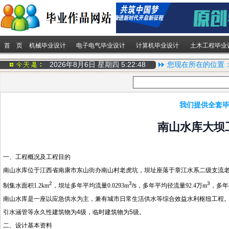
首 页
机械毕业设计
电子电气毕业设计
计算机毕业设计
土木工程毕业
2026年8月6日 星期四
5:22:49
您现在所在的位置
我们提供全套毕
南山水库大坝
一、工程概况及工程目的
南山水库位于江西省南康市东山街办南山村老虎坑，坝址座落于章江水系二级支流
2
3
3
制集水面积
1.2km
，坝址多年平均流量
0.0293m
/s
，多年平均径流量
92.4
万
m
，多年
南山水库是一座以应急供水为主，兼有城市日常生活供水等综合效益水利枢纽工程
引水涵管等永久性建筑物为4级，临时建筑物为5级。
二、设计基本资料