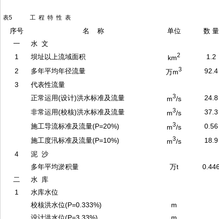
表5 工 程 特 性 表
序号
名 称
单位
数 量
一
水 文
2
1
坝址以上流域面积
1.2
km
3
2
多年平均年径流量
92.4
万m
3
代表性流量
3
正常运用(设计)洪水标准及流量
24.8
m
/s
3
非常运用(校核)洪水标准及流量
37.3
m
/s
3
施工导流标准及流量(P=20%)
0.56
m
/s
3
施工度汛标准及流量(P=10%)
18.9
m
/s
4
泥 沙
多年平均淤积量
万t
0.44
二
水 库
1
水库水位
校核洪水位(P=0.333%)
m
设计洪水位(P=3.33%)
m