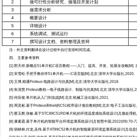
2
做可行性分析研究、做项目开发计划
3
做需求分析
4
概要设计
5
详细设计
6
系统调试、测试运行
7
撰写设计文档、资料整理及答辩
注：外文资料翻译在设计过程中自行安排时间完成。
四、 主要参考资料
[1] 郭天祥.
新概念51单片机C语言教程——入门、提高、开发、拓展全攻略
[M]
[2] 宋雪松.手把手教你学51单片机——C语言版[M].北京:清华大学出版社,2020.
[3] 王博.精通Proteus 电路设计与仿真[M].北京:清华大学出版社,2018.
[4] 朱清慧.Proteus教程—电子线路设计、制版与仿真[M].北京:清华大学出版社,20
[5] 何应俊.单片机从入门到实战[M].北京:机械工业出版社,2021.
[6] 周灵彬.基于Proteus和Keil的C51程序设计项目教程[M].北京:电子工业出版社,2
[7] 蔡玉辉,张敏.基于STC89C51RD单片机的环境温度感知系统设计[J].微处理机,2022,
[8] 康素霜.基于单片机的智能平台环境监测系统设计[J].智慧中国,2022(09):70-72
[9] 胡林林,付龙,吴伟.基于AT89C52单片机的智能家居环境监测系统设计[J].信息技术与