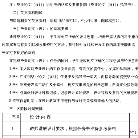
注：毕业论文（设计）说明书的格式及要求参阅《毕业论文（设计）指导书》
（二）英文资料翻译
与课题相关的英文资料，原稿用A4纸打印，不少于5张，翻译稿打印。
（三）毕业论文（设计）的基本要求：
通过毕业论文（设计），学生应树立正确的设计思想，培养严肃认真的科学态
时掌握查阅有关文献和收集资料的方法，获得软件设计和开发工作的基本技能训练
开发打下良好的基础。
在完成毕业论文（设计）任务的同时，学生还应树立正确的工程意识与经济意
1.学生本人应对毕业设计的工作质量负责，有高度的责任心，发挥团队精神，
2.学生在接到毕业论文（设计）任务书及指导书一周内，向指导老师提交毕业
3.学生应充分发挥主动性及创造性，树立实事求是的科学态度，自觉接受指导
4.学生必须做好设计过程记录，记录设计原始资料、设计过程及参阅的文献资
5.遵守作息时间，在设计教室不得进行与设计无关或有碍他人的活动。
三、各阶段时间安排
序号
设 计 内 容
1
教师讲解设计要求，根据任务书准备参考资料
计