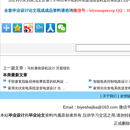
[10] 刘小滨,刘寅,沈文浩.基于STM32单片机的环境温/湿度远程监控系统设计[J].中国造纸
全套毕业设计论文现成成品资料请咨询
微信号：biyezuopinvvp QQ：1
上一篇文章：
马铃薯收获机设计 开题报告
本类最新文章
…
手部康复指板屈伸按摩装置的机构设
智能电表控制电路设计 
…
家用光伏发电系统逆变电源设计 任
家用光伏发电系统逆变电
|
|
关于我们
友情
Email：biyeshejiba@163.com 微信
本站
毕业设计
和
毕业论文
资料均属原创者所有,仅供学习交流之用,请勿转
正或删除