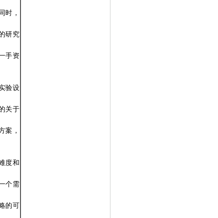
同时，
。
的研究
一手资
实验设
的关于
方案，
难度和
一个需
略的可