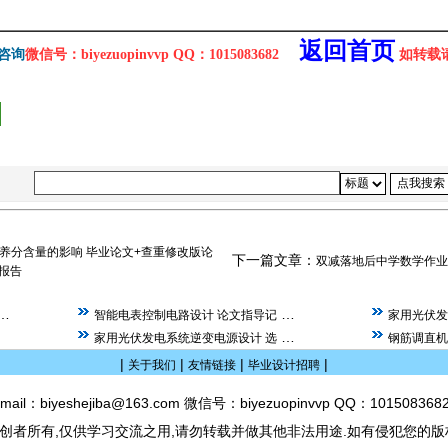
返回首页
咨询
微信号：biyezuopinvvp QQ：1015083682
如转载请注
养分含量的影响 毕业论文+查重修改版论
下一篇文章：
双减落地后中学数学作业
重报告
…
…
智能电表控制电路设计 论文指导记
家用光伏发
…
…
家用光伏发电系统逆变电源设计 选
钢筋调直机
|
|
|
|
关于我们
友情链接
毕业设计招聘
mail：biyeshejiba@163.com 微信号：biyezuopinvvp QQ：101508368
创者所有,仅供学习交流之用,请勿转载并做其他非法用途.如有侵犯您的版