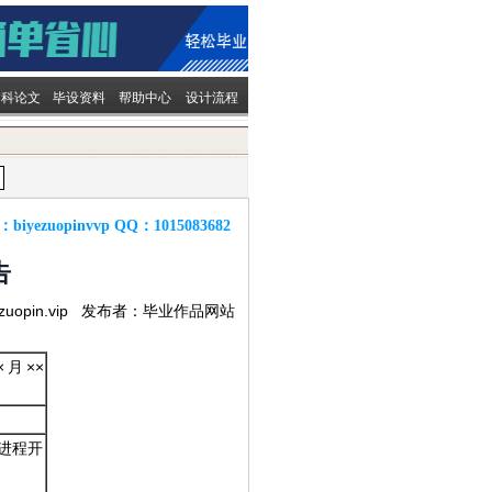
文科论文
毕设资料
帮助中心
设计流程
：
biyezuopinvvp
QQ：
1015083682
告
ezuopin.vip 发布者：毕业作品网站
×月××
进程开