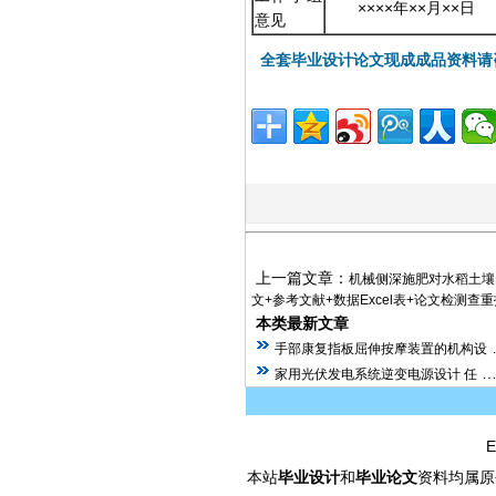
××××年××月××日
意见
全套毕业设计论文现成成品资料请
上一篇文章：
机械侧深施肥对水稻土壤
文+参考文献+数据Excel表+论文检测查
本类最新文章
手部康复指板屈伸按摩装置的机构设
家用光伏发电系统逆变电源设计 任
E
本站
毕业设计
和
毕业论文
资料均属原