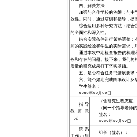
四、解决方法
加强与合作学校的沟通：与中
效性。同时，通过培训和指导，提
综合运用多种研究方法：结合
的全面性和深入性。
结合实际条件进行策略调整：
师的实践经验和学生的实际需求，
通过本次中期检查报告的梳理
务和存在的问题。接下来，我们将
质量的研究成果打下坚实基础。
五、是否符合任务书进展要求
六、能否如期完成图纸设计及
学生签名：
××××年××月××日
（含研究过程态度
指导
（同一个指导老师
教师意
签名：
见
××××年××月××日
院系
组长（签名）：
工作小组