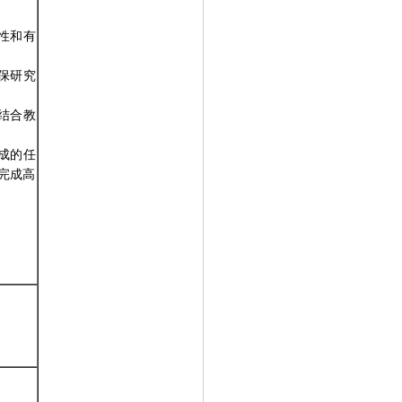
性和有
保研究
结合教
成的任
完成高