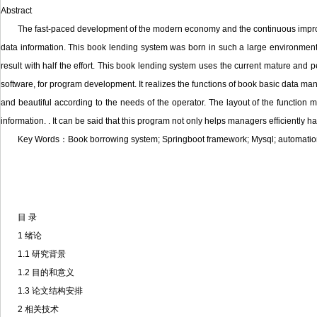
Abstract
The fast-paced development of the modern economy and the continuous improv
data information. This book lending system was born in such a large environment
result with half the effort. This book lending system uses the current mature a
software, for program development. It realizes the functions of book basic data 
and beautiful according to the needs of the operator. The layout of the function 
information. . It can be said that this program not only helps managers efficiently h
Key Words：Book borrowing system; Springboot framework; Mysql; automati
目 录
1 绪论
1.1 研究背景
1.2 目的和意义
1.3 论文结构安排
2 相关技术