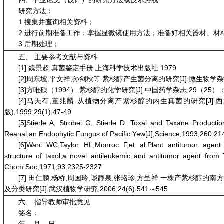
四、毕业论文（设计）的研究方法或技术路线
研究方法：
1.搜集并查询相关资料；
2.进行前期准备工作：掌握显微镜使用方法；准备好相关器材、材
3.后期处理；
五、 主要参考文献与资料
[1] 魏景超.真菌鉴定手册.上海科学技术出版社.1979
[2]周东坡,平文祥,孙剑秋等.紫杉醇产生菌分离的研究[J].微生物学杂志,200
[3]方唯硕（1994）.紫杉醇的化学研究[J].中国药学杂志,29（25）：2
[4]马天有,董兆麟.从植物分离产紫杉醇的内生真菌的研究[J].
版),1999,29(1):47-49
[5]Stierle A, Strobei G, Stierle D. Toxal and Taxane Product
Reanal,an Endophytic Fungus of Pacific Yew[J],Science,1993,260:21
[6]Wani WC,Taylor HL,Monroc F,et al.Plant antitumor agent 
structure of taxol,a novel antileukemic and antitumor agent from 
Chom Soc,1971,93:2325-2327
[7] 田仁鹏,杨桥,周国玲,谈静泉,张珞珍,方呈祥.一株产紫杉醇的
及分类研究[J].武汉植物学研究,2006,24(6):541～545
六、 指导教师审批意见
签名：