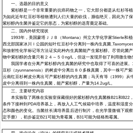
一、选题的目的意义
紫杉醇是一个非常重要的抗癌药物之一，它大部分都是从红杉等
为如此近年红豆杉等植物遭到人们大量的砍伐，濒临绝灭，因此为了
紫杉醇内生菌并鉴定它的形态，为紫杉醇的选育奠定基础。
二、国内外研究现状
1993年，美国蒙塔ＪＪＢ（Montana）州立大学化学家Stierle和植
西北部国家冰川Ｉ公园的短叶红豆杉中分离到一株内生真菌,Taxomyc
和放射性化学标记等方法证实此种内生真菌能产生紫杉醇。尽管此菌
物中紫杉醇的含量只有２４～５０ng/L，但这一发现开创了利用微生
我国学者在分离产紫杉醇内生真菌的研究中也取得了可喜的进展。1
豆杉（zyunnanensis）的树皮中分离出８０多株真菌，其中一株可产
云南红豆杉树皮分离出可产紫杉醇的内生真菌；马天有等（1999）从中国红豆
皮中分离得到一株内生真菌，能产紫杉醇，产量为14.2ug/L。
三、主要研究内容
本实验取了两株在实验室保藏很好的紫杉醇内生真菌株B21和B22
条件下接种到PDA培养基上，再放入人工气候箱中培养，温度和湿度分别
态和颜色的变化。当菌丝长满培养皿后进行制片，在光学显微镜下观
定手册》，初步鉴定B21可能为青霉属，B31可能为链格孢霉属。