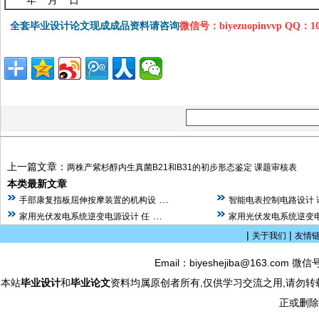
年 月 日
全套毕业设计论文现成成品资料请咨询
微信号：biyezuopinvvp QQ：1
上一篇文章：
两株产紫杉醇内生真菌B21和B31的初步形态鉴定 课题审核表
本类最新文章
…
手部康复指板屈伸按摩装置的机构设
智能电表控制电路设计 
…
家用光伏发电系统逆变电源设计 任
家用光伏发电系统逆变电
|
|
关于我们
友情
Email：biyeshejiba@163.com 微信
本站
毕业设计
和
毕业论文
资料均属原创者所有,仅供学习交流之用,请勿转
正或删除