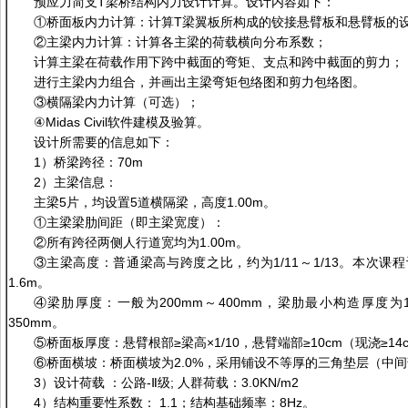
预应力简支T梁桥结构内力设计计算。设计内容如下：
①桥面板内力计算：计算T梁翼板所构成的铰接悬臂板和悬臂板的
②主梁内力计算：计算各主梁的荷载横向分布系数；
计算主梁在荷载作用下跨中截面的弯矩、支点和跨中截面的剪力；
进行主梁内力组合，并画出主梁弯矩包络图和剪力包络图。
③横隔梁内力计算（可选）；
④Midas Civil软件建模及验算。
设计所需要的信息如下：
1）桥梁跨径：70m
2）主梁信息：
主梁5片，均设置5道横隔梁，高度1.00m。
①主梁梁肋间距（即主梁宽度）：
②所有跨径两侧人行道宽均为1.00m。
③主梁高度：普通梁高与跨度之比，约为1/11～1/13。本次课
1.6m。
④梁肋厚度：一般为200mm～400mm，梁肋最小构造厚度为14
350mm。
⑤桥面板厚度：悬臂根部≥梁高×1/10，悬臂端部≥10cm（现浇≥14
⑥桥面横坡：桥面横坡为2.0%，采用铺设不等厚的三角垫层（中间
3）设计荷载 ：公路-Ⅱ级; 人群荷载：3.0KN/m2
4）结构重要性系数： 1.1；结构基础频率：8Hz。