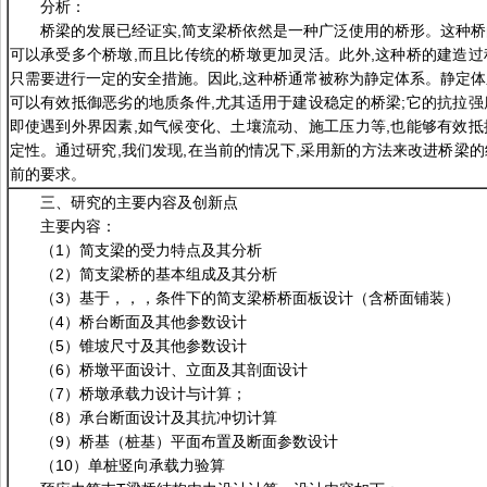
分析：
桥梁的发展已经证实,简支梁桥依然是一种广泛使用的桥形。这种桥
可以承受多个桥墩,而且比传统的桥墩更加灵活。此外,这种桥的建造过
只需要进行一定的安全措施。因此,这种桥通常被称为静定体系。静定体
可以有效抵御恶劣的地质条件,尤其适用于建设稳定的桥梁;它的抗拉强
即使遇到外界因素,如气候变化、土壤流动、施工压力等,也能够有效抵
定性。通过研究,我们发现,在当前的情况下,采用新的方法来改进桥梁的
前的要求。
三、研究的主要内容及创新点
主要内容：
（1）简支梁的受力特点及其分析
（2）简支梁桥的基本组成及其分析
（3）基于，，，条件下的简支梁桥桥面板设计（含桥面铺装）
（4）桥台断面及其他参数设计
（5）锥坡尺寸及其他参数设计
（6）桥墩平面设计、立面及其剖面设计
（7）桥墩承载力设计与计算；
（8）承台断面设计及其抗冲切计算
（9）桥基（桩基）平面布置及断面参数设计
（10）单桩竖向承载力验算