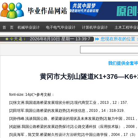
首 页
机械毕业设计
电子电气毕业设计
计算机毕业设计
土木工程毕业
2026年8月10日 星期一
13:39:7
您现在所在的位置
我们提供全套毕
黄冈市大别山隧道K1+376—K6
font-size: 14pt;'>参考文献：
[1]张文洲.我国道路桥梁发展现状分析[J].现代商贸工业，2013，12：157.
[2]田培军.我国公路桥梁的发展趋势[J].科技信息，2010，14：318-319.
[3]孙伟峰.浅谈我国公路、桥梁建设的现状及未来发展趋势[J].魅力中国，2011，1
[4]赵丽.我国公路桥梁的发展趋势探讨[J].公路交通科技（应用技术版），2008，2：
[5]吴海军，陈艾荣.桥梁耐久性设计方法研究[J].中国公路学报，2004，17（3）：5