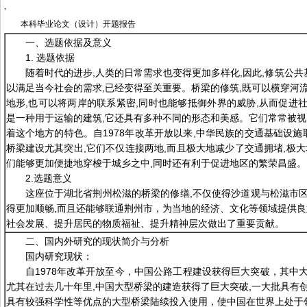
,
本科毕业论文（设计）开题报告
一、选题依据及意义
1. 选题依据
随着时代的进步,人类的日常需求也变得更加多样化,因此,修筑公共
以满足当今社会的需求,已经变得至关重要。桥梁的修筑,既可以横穿河
地形,也可以将两岸的联系紧密,同时也能够抵御外界的威胁,从而促进
是一种用于运输的建筑,它还具有多种不同的形态和美感。它们常常被视
着这个地方的特色。自1978年改革开放以来,中华民族的交通基础设施
桥梁建设尤其突出,它们不仅连接两地,而且极大地减少了交通拥堵,极大
们能够更加便捷地穿梭于城乡之中,同时还有利于促进地区的繁荣昌盛。
2.选题意义
这座位于湖北省荆州松滋的桥梁的修缮,不仅使得沙道观与松滋市
得更加顺畅,而且还能够联通荆州市，为当地的经济、文化等领域提供良
社会发展、提升居民的物质福祉、提升精神层次做出了重要贡献。
二、国内外研究的现状简介与分析
国内研究现状：
自1978年改革开放至今，中国公路工程建设获得巨大突破，其中
尤其在过去几十年里,中国大型桥梁的建造获得了巨大突破,一大批具有
具有较强科学性等优点的大型桥梁陆续投入使用，使中国在世界上处于领