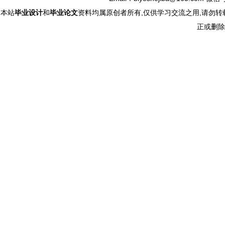
本站
毕业设计
和
毕业论文
资料均属原创者所有,仅供学习交流之用,请勿转
正或删除