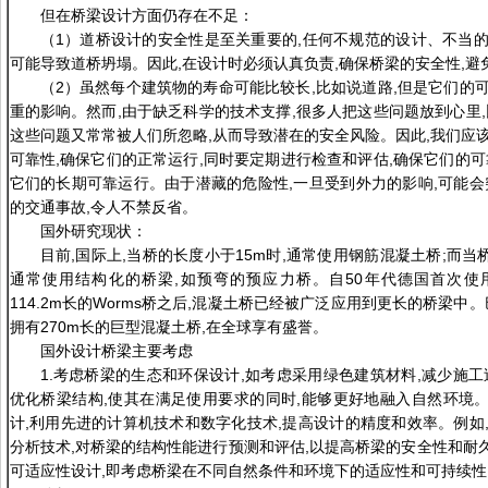
但在桥梁设计方面仍存在不足：
（1）道桥设计的安全性是至关重要的,任何不规范的设计、不当
可能导致道桥坍塌。因此,在设计时必须认真负责,确保桥梁的安全性,避
（2）虽然每个建筑物的寿命可能比较长,比如说道路,但是它们的
重的影响。然而,由于缺乏科学的技术支撑,很多人把这些问题放到心里,
这些问题又常常被人们所忽略,从而导致潜在的安全风险。因此,我们应
可靠性,确保它们的正常运行,同时要定期进行检查和评估,确保它们的可
它们的长期可靠运行。由于潜藏的危险性,一旦受到外力的影响,可能会
的交通事故,令人不禁反省。
国外研究现状：
目前,国际上,当桥的长度小于15m时,通常使用钢筋混凝土桥;而当桥的
通常使用结构化的桥梁,如预弯的预应力桥。自50年代德国首次使
114.2m长的Worms桥之后,混凝土桥已经被广泛应用到更长的桥梁中。巴拉
拥有270m长的巨型混凝土桥,在全球享有盛誉。
国外设计桥梁主要考虑
1.考虑桥梁的生态和环保设计,如考虑采用绿色建筑材料,减少施工
优化桥梁结构,使其在满足使用要求的同时,能够更好地融入自然环境。
计,利用先进的计算机技术和数字化技术,提高设计的精度和效率。例如
分析技术,对桥梁的结构性能进行预测和评估,以提高桥梁的安全性和耐久
可适应性设计,即考虑桥梁在不同自然条件和环境下的适应性和可持续性