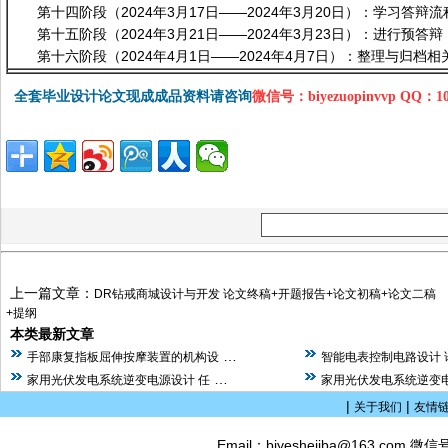
第十四阶段（2024年3月17日——2024年3月20日）：学习答辩
第十五阶段（2024年3月21日——2024年3月23日）：进行预答辩
第十六阶段（2024年4月1日——2024年4月7日）：整理与归档
全套毕业设计论文现成成品资料请咨询
微信号：biyezuopinvvp QQ：1
上一篇文章：
DR钻戒商城设计与开发 论文终稿+开题报告+论文初稿+论文二稿
+提纲
本类最新文章
…
手部康复指板屈伸按摩装置的机构设
智能电表控制电路设计 
…
家用光伏发电系统逆变电源设计 任
家用光伏发电系统逆变电
|
|
关于我们
友情
Email：biyeshejiba@163.com 微信