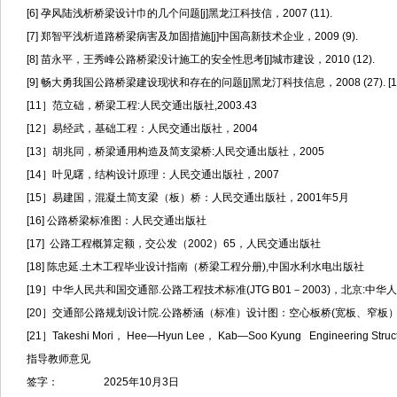
[6] 孕风陆浅析桥梁设计巾的几个问题[j]黑龙江科技信，2007 (11).
[7] 郑智平浅析道路桥梁病害及加固措施[j]中国高新技术企业，2009 (9).
[8] 苗永平，王秀峰公路桥梁没计施工的安全性思考[j]城市建设，2010 (12).
[9] 畅大勇我国公路桥梁建设现状和存在的问题[j]黑龙汀科技信息，2008 (27).
[11］范立础，桥梁工程:人民交通出版社,2003.43
[12］易经武，基础工程：人民交通出版社，2004
[13］胡兆同，桥梁通用构造及简支梁桥:人民交通出版社，2005
[14］叶见曙，结构设计原理：人民交通出版社，2007
[15］易建国，混凝土简支梁（板）桥：人民交通出版社，2001年5月
[16] 公路桥梁标准图：人民交通出版社
[17] 公路工程概算定额，交公发（2002）65，人民交通出版社
[18] 陈忠延.土木工程毕业设计指南（桥梁工程分册),中国水利水电出版社
[19］中华人民共和国交通部.公路工程技术标准(JTG B01－2003)，北京:中华
[20］交通部公路规划设计院.公路桥涵（标准）设计图：空心板桥(宽板、窄
[21］Takeshi Mori， Hee—Hyun Lee， Kab—Soo Kyung Engineering Structur
指导教师意见
签字： 2025年10月3日