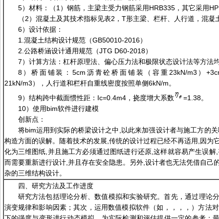
5）材料：（1）钢筋，主梁主受力钢筋采用HRB335，其它采用HPB2
（2）混凝土及其技术指标见表2，T形主梁、栏杆、人行道，混凝土采
6）设计依据：
1.混凝土结构设计规范（GB50010-2016）
2.公路桥涵设计通用规范（JTG D60-2018）
7）计算方法：杠杆原理法、偏心压力法和极限状态设计法等方法
8）桥面铺装：5cm沥青砼桥面铺装（容重23kN/m3）+
21kN/m3），人行道和栏杆自重线密度按照单侧6kN/m。
9）结构跨中截面惯性距：Ic=0.4m4，挠度增大系数
=1.38。
10）使用bim软件进行建模
创新点：
将bim运用到实际的桥梁设计之中,以此来加强设计者与施工方的关
构造方面的误解。随着技术的发展,传统的设计过程已经不再适用,因为
化为三维图纸,并且施工方必须通过图纸进行还原,这样就容易产生误解,
而需要重新进行设计,并且存在安全隐患。另外,设计者也无法凭借自己
杂的三维结构设计。
四、研究方法及工作进度
研究方法包括理论分析、数值模拟和实验研究。首先，通过理论
演变规律和影响因素；其次，运用数值模拟软件（如，，，，）方法对不同
下的强度与变形进行动态模拟，为实际检测和评估提供一定的参考；