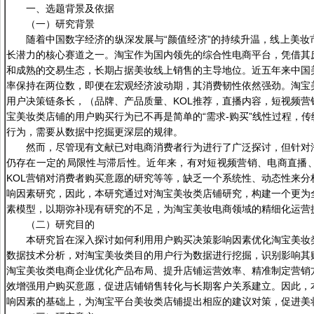
一、选题背景及依据
（一）研究背景
随着中国数字经济的纵深发展与“颜值经济”的持续升温，线上美妆
长潜力的核心赛道之一。淘宝作为国内领先的综合性电商平台，凭借其
和成熟的交易生态，长期占据美妆线上销售的主导地位。近五年来中国
率保持在两位数，即便在宏观经济波动期，其消费韧性依然强劲。淘宝
用户决策链条长，（品牌、产品质量、KOL推荐，直播内容，短视频营
宝美妆类店铺的用户购买行为已不再是简单的“需求-购买”线性过程，
行为，需要从数据中挖掘更深层的规律。
然而，尽管现有文献已对电商消费者行为进行了广泛探讨，但针对
仍存在一定的局限性与滞后性。近年来，有对短视频营销、电商直播
KOL营销对消费者购买意愿的研究等等，缺乏一个系统性、动态性来分
响因素研究，因此，本研究通过对淘宝美妆类店铺研究，构建一个更为
素模型，以期弥补现有研究的不足，为淘宝美妆电商领域的精细化运营
（二）研究目的
本研究旨在深入探讨如何利用用户购买决策影响因素优化淘宝美妆
数据技术分析，对淘宝美妆类目的用户行为数据进行挖掘，识别影响其
淘宝美妆类电商企业优化产品布局、提升店铺运营效率、精准制定营销
效增强用户购买意愿，促进店铺销售转化与长期客户关系建立。因此，
响因素的基础上，为淘宝平台美妆类店铺提出相应的建议对策，促进美