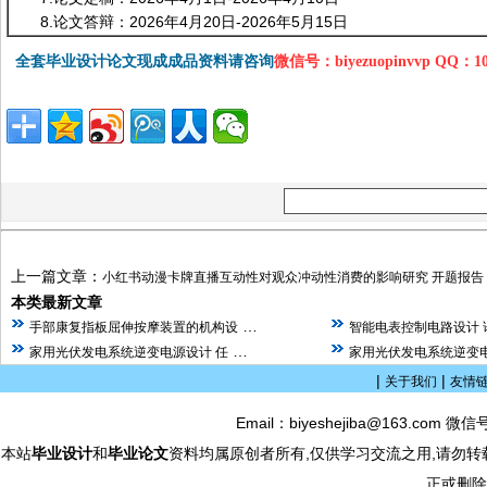
8.论文答辩：2026年4月20日-2026年5月15日
全套毕业设计论文现成成品资料请咨询
微信号：biyezuopinvvp QQ：1
上一篇文章：
小红书动漫卡牌直播互动性对观众冲动性消费的影响研究 开题报告
本类最新文章
…
手部康复指板屈伸按摩装置的机构设
智能电表控制电路设计 
…
家用光伏发电系统逆变电源设计 任
家用光伏发电系统逆变电
|
|
关于我们
友情
Email：biyeshejiba@163.com 微信
本站
毕业设计
和
毕业论文
资料均属原创者所有,仅供学习交流之用,请勿转
正或删除