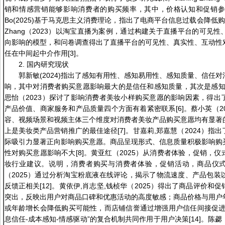
销和情感营销能够影响消费者的购买频率，其中，价格认知和促销参与在
Bo(2025)基于马克思主义消费理论，指出了电商平台信息过载会降低购买决策效率[
Zhang（2023）以淘宝直播为案例，通过构建关于直播平台的可见
向影响的模型，和问卷调查得出了直播平台的可见性、真实性、互动性
任在中间起中介作用[3]。
2. 国内研究现状
郭新敏(2024)指出了感知有用性、感知易用性、感知质量、信任
响，其中对消费者购买意愿影响最大的是信任和感知质量，其次是感知有
思怡（2023）探讨了影响消费者美妆小样购买意愿的影响因素，得出
产品价值、商家服务和产品质量四个方面有着紧密联系[6]。蔡小英（2
容、视频场景和视频主体三个维度对消费者美妆产品购买意愿均有显著
上是美妆类产品营销推广的最佳途径[7]。甘嘉莉,郑嘉慧（2024）指
际吸引力显著正向影响购买意愿。商品呈现形式、信息质量积极影响购买
性对购买意愿影响不大[8]。黄亚红（2025）从消费者体验，促销，
妆行业建议。说明，消费者购买与消费者体验，促销活动，商品仪式感有
（2025）通过分析淘宝粉底液在线评论，揭示了物流速度、产品包装
反馈正相关[12]。黄依伊,肖志坚,钱桢华（2025）得出了商品评价
突出，反映出用户对商品口碑和优惠活动的高度敏感；商品价格与用户
或年龄增长会降低购买可能性，而店铺信誉通过增强用户信任间接促进
息信任-成本感知-情感驱动”的复合机制共同作用于用户决策[14]。陈勰（