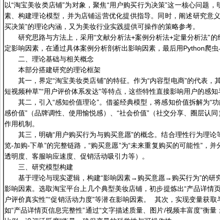
以“淘宝美妆类店铺”为对象，聚焦“用户购买行为决策”这一核心问题
素、构建理论模型，并为店铺运营优化提供指导。同时，阐述研究意义
买决策”的理论内涵，又为美妆行业实践提供可操作的策略参考。
研究思路与方法上，采用“文献分析法+案例分析法+定量分析法”
定影响因素，在通过具体案例分析剖析出影响因素，最后用Python爬
二、理论基础与相关概念
本部分搭建研究的理论框架
其一，界定“淘宝美妆类店铺”的特征。作为“内容型电商”的代表，其
短视频种草”“用户评价体系发达”等特点，这些特性直接影响用户的感知
其二，引入“感知价值理论”。借鉴经典模型，将感知价值拆解为“功
感价值”（品牌调性、使用愉悦感）、“社会价值”（社交分享、圈层认
作用机制。
其三，明确“用户购买行为与购买意愿”的概念。结合理性行为理论等
览-加购-下单”的完整链路，“购买意愿”为“未来重复购买的可能性”，
透明度、客服响应速度、促销活动吸引力等）。
三、研究模型构建
基于理论与现实逻辑，构建“影响因素→购买意愿→购买行为”的研
影响因素。选取淘宝平台上几个典型美妆店铺，初步提炼出“产品详情页信
户评价真实性”“促销活动力度”等潜在影响因素。 其次，实现变量获
如“产品详情页信息完整性”通过“文字描述质量、图片/视频丰富度”衡量