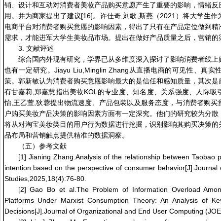
销、设计和互动对消费者美妆产品购买意愿产生了重要的影响，情绪反
用。并为商家提出了建议[16]。许佳奇,刘歌,斯燕（2021）将大学
电商平台对消费者购买意愿的影响因素，得出了只有在产品定位做到精
需求，才能进军大学生美妆品市场。提出在做好产品质量之后，营销的渠
3. 文献评述
综合国内外现有研究，学界已从多维度深入探讨了影响消费者线上
也有一定研究。Jiayu Liu,Minglin Zhang从直播电商的可见
策。郭新敏认为消费者购买意愿影响最大的是信任和感知质量，其次是
有甘嘉莉,郑嘉慧指出美妆KOL的专业度、知名度、关系强度、人际吸
怡,王乙萱,狄蓉提出物流速度、产品包装以及服务态度，与消费者购买
户购买美妆产品决策的影响因素方面有一定深究。他们的研究较为分散
将从对淘宝美妆类目的用户行为数据进行挖掘，识别影响其购买决策的
品布局和营销触点提供精准的数据洞察。
（五）参考文献
[1] Jianing Zhang.Analysis of the relationship between Taobao 
intention based on the perspective of consumer behavior[J].Journal
Studies,2025,18(4):76-80.
[2] Gao Bo et al.The Problem of Information Overload A
Platforms Under Marxist Consumption Theory: An Analysis of Key
Decisions[J].Journal of Organizational and End User Computing (JO