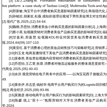
[3] Liu J, Zhang M. Formation mechanism of consumers' pur
live platform: a case study of Taobao Live[J]. Multimedia Tools and Ap
[4]郭新敏.淘宝平台中消费者购买意愿影响因素研究[J].商场现代化,2024,
[5]孙铭欣,胡家欢,杜薇.感知价值理论视域下男性美妆博主对女性
[J].现代广告,2025,(12):54-64.
[6]魏桐,乔思怡.消费者美妆小样购买意愿的影响因素分析[J].上海商业,202
[7]蔡小英.短视频营销对消费者美妆产品购买意愿的影响研究[D].福建
[8]甘嘉莉,郑嘉慧.短视频KOL特征对国货美妆消费者购买意愿
报,2024,44(09):107-110.
[9]黄亚红.基于消费者心理的美妆品销售技巧与策略研究[J].营销界,2025,
[10]刘玉龙.电商直播情境下美妆产品消费者购买意愿影响因素研究[D]
[11]裴春然.美妆类短视频内容营销对消费者购买意愿的影响研究[D].
[12]乔思怡,王乙萱,狄蓉.消费者对物流运输服务的整体满意度探究—
代商业,2025,(05):40-43.
[13]余洪.视觉营销在电子商务中的应用——以淘宝花西子旗舰店为例[J].全
49.
[14]黄依伊,肖志坚,钱桢华.电商平台用户购买行为的Logistic
例[J].商业经济,2025,(08):83-86.
[15]莫雅彦.移动电商平台用户购买行为的影响因素研究[D].上海大学,2
[16]陈勰.线上“双十一”氛围营销对大学生消费者美妆产品购买
学,2024.