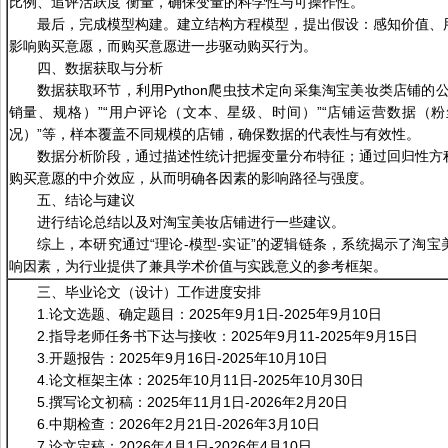
比例、追评活跃度”衡量，确保变量的科学性与可操作性。
最后，完成模型构建。建立结构方程模型，提出假设：感知价值、
影响购买意愿，而购买意愿进一步驱动购买行为。
四、数据获取与分析
数据获取环节，利用Python爬虫技术定向采集淘宝美妆类店铺的
销量、规格）”“用户评论（文本、星级、时间）”“店铺运营数据（
况）”等，样本覆盖不同规模的店铺，确保数据的代表性与有效性。
数据分析阶段，通过描述性统计把握变量分布特征；通过回归性方
购买意愿的中介效应，从而明确各因素的影响路径与强度。
五、结论与建议
进行结论总结以及对淘宝美妆店铺进行一些建议。
综上，本研究通过“理论-模型-实证”的逻辑链条，系统揭示了淘
响因素，为行业提供了兼具学术价值与实践意义的参考框架。
三、毕业论文（设计）工作进度安排
1.论文选题、确定题目：2025年9月1日-2025年9月10日
2.指导老师任务书下达与接收：2025年9月11-2025年9月15日
3.开题报告：2025年9月16日-2025年10月10日
4.论文框架主体：2025年10月11日-2025年10月30日
5.撰写论文初稿：2025年11月1日-2026年2月20日
6.中期检查：2026年2月21日-2026年3月10日
7.论文定稿：2026年4月1日-2026年4月10日