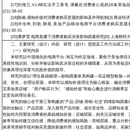
[17]刘海兰,V.LAB古法手工香皂.潜藏在消费者心底的18条美妆品“购
(Z1):38-43.
[18]陈懿.感知价值对消费者购买意愿的影响及作用机制[J].商业经济研究,20
[19]许佳奇,刘歌,斯燕.美妆产品移动电商平台消费者购买意愿影响因
(01):30-31.
[20]潘梦雪.电商直播下消费者购买决策影响因素研究[D].上海财经大学
二、主要研究（设计）内容、研究（设计）思想及工作方法或工作
（一）研究内容
本研究以中国领先的电商平台-淘宝为特定场域，聚焦于美妆类目
系统性地识别、分析并验证影响其决策过程的关键因素，从而为美妆店
供兼具理论深度与实践价值的指导。
研究内容以“理论基础梳理—影响因素体系构建—实证模型检验—对
进。首先，在理论层面，本研究以感知价值理论为核心框架，融合消费
宝美妆类店铺”、“用户购买行为”、“感知价值”等核心概念进行清晰界
定坚实的理论基石。
研究的核心在于第三章构建的“产品-店铺-营销-社交”四维影响因
策的全触点：产品层面，深入探究产品功效、成分安全性、品牌知名度
性如何共同塑造消费者的基础感知价值；店铺层面，则关注店铺信誉、
效率等如何建立信任感，降低消费者的感知风险；营销层面，重点分析
体系等营销手段对购买意愿的刺激作用；社交层面，如商品评价、买家