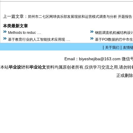
上一篇文章：
郑州市二七区网球俱乐部发展现状和运营模式调查与分析 开题报告
本类最新文章
…
Methods to reduc
钢筋调直机机械结构设计
…
基于教育行业的人工智能技术应用现
基于POI数据的巴中市
|
|
关于我们
友情
Email：biyeshejiba@163.com 微信
本站
毕业设计
和
毕业论文
资料均属原创者所有,仅供学习交流之用,请勿转
正或删除