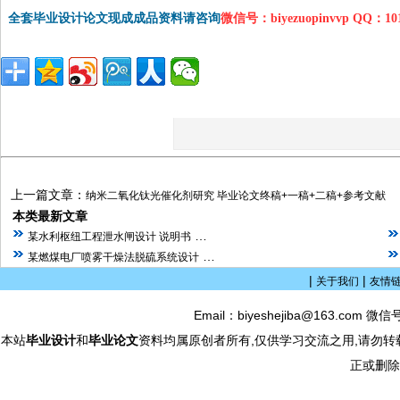
全套毕业设计论文现成成品资料请咨询
微信号：biyezuopinvvp QQ：1
上一篇文章：
纳米二氧化钛光催化剂研究 毕业论文终稿+一稿+二稿+参考文献
本类最新文章
…
某水利枢纽工程泄水闸设计 说明书
…
某燃煤电厂喷雾干燥法脱硫系统设计
|
|
关于我们
友情
Email：biyeshejiba@163.com 微信
本站
毕业设计
和
毕业论文
资料均属原创者所有,仅供学习交流之用,请勿转
正或删除