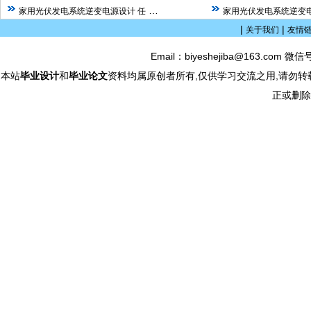
…
家用光伏发电系统逆变电源设计 任
家用光伏发电系统逆变电
|
|
关于我们
友情
Email：biyeshejiba@163.com 微信
本站
毕业设计
和
毕业论文
资料均属原创者所有,仅供学习交流之用,请勿转
正或删除