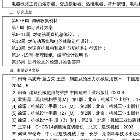
电器线路主要由熔断器、交流接触器、热继电器、常开按钮、电动
三、研究进度
第5 ~6周 调研收集资料；
第7 周 拟订设计方案；
第8~11周 对钢筋调直机总体设计；
第12周 对传动系统和电器线路进行设计；
第13周 对调直机机构和牵引剪切机构进行设计；
第14~15周 整理图纸、编写设计说明书；
第16周 进行论文的检查并准备答辩
四、主要参考文献
[1] 田奇 马志奇 童占荣 王进．钢筋及预应力机械应用技术．中国建
2004，5
[2] 田奇 建筑机械使用与维护 中国建材工业出版社 2003.8
[3] 孟宪源．现代机构手册[M]．第1版．北京：机械工业出版社．19
[4] 徐灏．机械设计手册（1）[M] ．第2版．北京：机械工业出版社．
[5] 徐灏．机械设计手册（2）[M] ．第2版．北京：机械工业出版社．
[6] 徐灏．机械设计手 册（3）[M] ．第2版．北京：机械工业出版社
[7] 王宗林．CHC5/14钢筋矫直切断机．北京．建筑机械．2003
[8] 何斌 宋铭奇．中小型建筑机械手册．长沙．湖南科学技术出版社