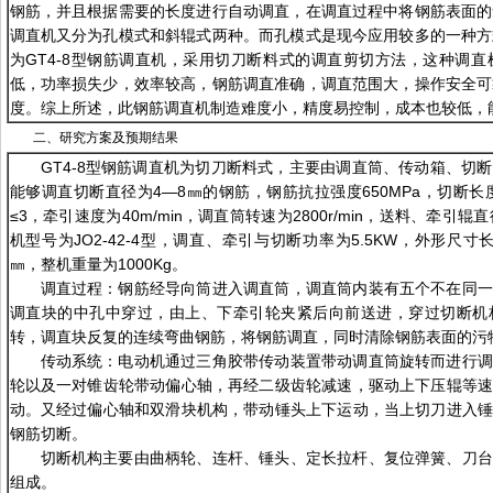
钢筋，并且根据需要的长度进行自动调直，在调直过程中将钢筋表面的
调直机又分为孔模式和斜辊式两种。而孔模式是现今应用较多的一种方
为GT4-8型钢筋调直机，采用切刀断料式的调直剪切方法，这种调
低，功率损失少，效率较高，钢筋调直准确，调直范围大，操作安全可
度。综上所述，此钢筋调直机制造难度小，精度易控制，成本也较低，
二、研究方案及预期结果
GT4-8型钢筋调直机为切刀断料式，主要由调直筒、传动箱、切
能够调直切断直径为4—8㎜的钢筋，钢筋抗拉强度650MPa，切断长度为
≤3，牵引速度为40m/min，调直筒转速为2800r/min，送料、牵引
机型号为JO2-42-4型，调直、牵引与切断功率为5.5KW，外形尺寸长×宽
㎜，整机重量为1000Kg。
调直过程：钢筋经导向筒进入调直筒，调直筒内装有五个不在同一
调直块的中孔中穿过，由上、下牵引轮夹紧后向前送进，穿过切断机
转，调直块反复的连续弯曲钢筋，将钢筋调直，同时清除钢筋表面的污
传动系统：电动机通过三角胶带传动装置带动调直筒旋转而进行调
轮以及一对锥齿轮带动偏心轴，再经二级齿轮减速，驱动上下压辊等
动。又经过偏心轴和双滑块机构，带动锤头上下运动，当上切刀进入
钢筋切断。
切断机构主要由曲柄轮、连杆、锤头、定长拉杆、复位弹簧、刀台
组成。