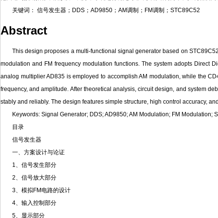
关键词： 信号发生器；DDS；AD9850；AM调制；FM调制；STC89C52
Abstract
This design proposes a multi-functional signal generator based on STC89C52 
modulation and FM frequency modulation functions. The system adopts Direct Di
analog multiplier AD835 is employed to accomplish AM modulation, while the CD404
frequency, and amplitude. After theoretical analysis, circuit design, and system d
stably and reliably. The design features simple structure, high control accuracy, a
Keywords: Signal Generator; DDS; AD9850; AM Modulation; FM Modulation;
目录
信号发生器
一、方案设计与论证
1、信号发生部分
2、信号放大部分
3、模拟FM电路的设计
4、输入控制部分
5、显示部分