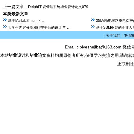
上一篇文章：
Delphi工资管理系统毕业设计论文079
本类最新文章
…
基于MatlabSimulink
35kV输电线路继电保
…
大学生内容分享和社交平台的设计与
基于SSM框架的企业人
|
|
关于我们
友情
Email：biyeshejiba@163.com 微信
本站
毕业设计
和
毕业论文
资料均属原创者所有,仅供学习交流之用,请勿转
正或删除