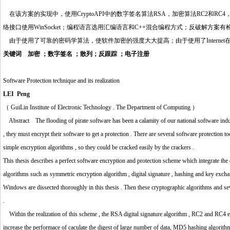
http://www.16sheji8.cn/
在该方案的实现中，使用CryptoAPI中的数字签名算法RSA，加密算法RC2和R
络接口使用WinSocket；编程语言选用汇编语言和C++混合编程方式；反破解方
由于使用了可靠的密码学算法，使软件加密的强度大大提高；由于使用了Interne
关键词 加密 ；数字签名 ；散列；反跟踪 ；电子注册
Software Protection technique and its realization
LEI Peng
（ GuiLin Institute of Electronic Technology . The Department of Computing ）
Abstract The flooding of pirate software has been a calamity of our national software industr
, th
e
y must encrypt their software to get a protection . There are several software protection to
simple encryption algorithms , so they could be cracked easily by the crackers .
This thesis describes a perfect software encryption and protection scheme which integrate the 
algorithms such as symmetric encryption algorithm , digital signature , hashing and key exch
Windows are dissected thoroughly in this thesis . Then these cryptographic algorithms and seve
.
http://www.16sheji8.cn/
Within the realization of this scheme , the RSA digital signature algorithm , RC2 and RC4 e
increase the performace of caculate the digest of large number of data, MD5 hashing algorit