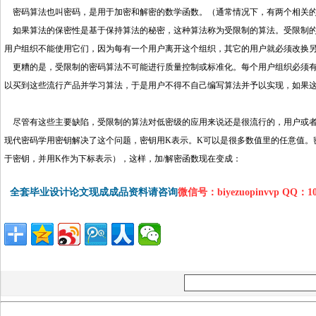
密码算法也叫密码，是用于加密和解密的数学函数。（通常情况下，有两个相关的
如果算法的保密性是基于保持算法的秘密，这种算法称为受限制的算法。受限制的
用户组织不能使用它们，因为每有一个用户离开这个组织，其它的用户就必须改换
更糟的是，受限制的密码算法不可能进行质量控制或标准化。每个用户组织必须有
以买到这些流行产品并学习算法，于是用户不得不自己编写算法并予以实现，如果
http://www.16sheji8.cn/
尽管有这些主要缺陷，受限制的算法对低密级的应用来说还是很流行的，用户或者
现代密码学用密钥解决了这个问题，密钥用K表示。K可以是很多数值里的任意值。
于密钥，并用K作为下标表示），这样，加/解密函数现在变成：
全套毕业设计论文现成成品资料请咨询
微信号：biyezuopinvvp QQ：1