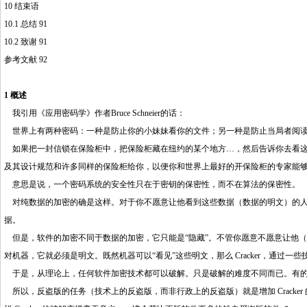
10 结束语
10.1 总结 91
10.2 致谢 91
http://www.16sheji8.cn/
参考文献 92
1 概述
我引用《应用密码学》作者Bruce Schneier的话：
世界上有两种密码：一种是防止你的小妹妹看你的文件；另一种是防止当局者阅读
如果把一封信锁在保险柜中，把保险柜藏在纽约的某个地方…，然后告诉你去看这
及其设计规范和许多同样的保险柜给你，以便你和世界上最好的开保险柜的专家能
意思是说，一个密码系统的安全性只在于密钥的保密性，而不在算法的保密性。
对纯数据的加密的确是这样。对于你不愿意让他看到这些数据（数据的明文）的人
据。
但是，软件的加密不同于数据的加密，它只能是“隐藏”。不管你愿意不愿意让他（合法
对机器，它就必须是明文。既然机器可以“看见”这些明文，那么 Cracker，通过一
于是，从理论上，任何软件加密技术都可以破解。只是破解的难度不同而已。有的要让最
所以，反盗版的任务（技术上的反盗版，而非行政上的反盗版）就是增加 Cracke