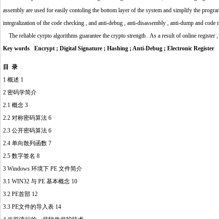
assembly are used for easily contoling the bottom layer of the system and simplify the programm
integralization of the code checking , and anti-debug , anti-disassembly , anti-dump and code
The reliable cyrpto algorithms guarantee the crypto strength . As a result of online register ,
Key words Encrypt ; Digital Signature ; Hashing ; Anti-Debug ; Electronic Register
目 录
1 概述 1
2 密码学简介
2.1 概念 3
2.2 对称密码算法 6
2.3 公开
密
码算法 6
2.4 单向散列函数 7
2.5 数字签名 8
3 Windows 环境下 PE 文件简介
3.1 WIN32 与 PE 基本概念 10
3.2 PE首部 12
3.3 PE文件的导入表 14