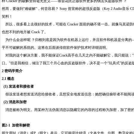
样 Cracker 的破解变得毫无意义——谁会花比正版软件更多的钱去买盗版软件 ？
然而，要做到“难破解”，何尝容易？ Sony 曾宣称的超强反盗版（Key 2 Aud
笑料！
所以，很多看上去很好的技术，可能在 Cracker 面前的确不堪一击。就像马其诺防线
也想不到的地方被 Crack 了。
为什么会这样呢 ？归根到底是因为软件在机器上运行，并且软件和机器是分离的——
乎不可破解的系统的。这将在后面谈传统软件保护技术时详细说明。
对我的这个解决方案，我不能保证Crack高手在几天之内不能破解它，我只能说：
口。”但是我相信，倾注了我三个月心血的反盗版软件，决不是一个“玩具式”的反盗
2 密码学简介
http://www.16sheji8.cn/
2.1 概念
(1) 发送者和接收者
假设发送者想发送消息给接收者，且想安全地发送信息：她想确信偷听者不能阅读
(2) 消息和加密
消息被称为明文。用某种方法伪装消息以隐藏它的内容的过程称为加密，加了密的消
图2-1 加密和解密
明文用M（消息）或P（明文）表示，它可能是比特流（文本文件、位图、数字化的