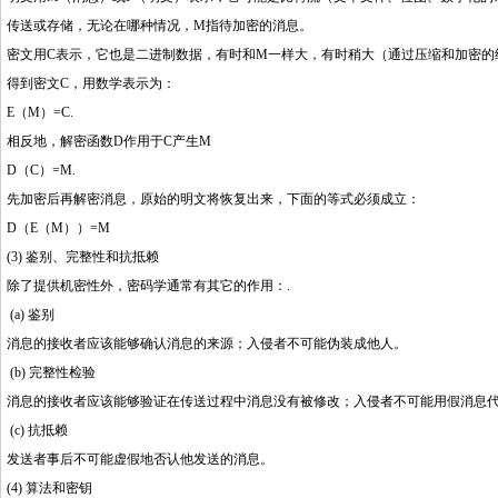
传送或存储，无论在哪种情况，M指待加密的消息。
密文用C表示，它也是二进制数据，有时和M一样大，有时稍大（通过压缩和加密的
得到密文C，用数学表示为：
E（M）=C.
相反地，解密函数D作用于C产生M
D（C）=M.
先加密后再解密消息，原始的明文将恢复出来，下面的等式必须成立：
D（E（M））=M
(3) 鉴别、完整性和抗抵赖
除了提供机密性外，密码学通常有其它的作用：.
(a) 鉴别
消息的接收者应该能够确认消息的来源；入侵者不可能伪装成他人。
(b) 完整性检验
消息的接收者应该能够验证在传送过程中
消
息没有被修改；入侵者不可能用假消息
(c) 抗抵赖
发送者事后不可能虚假地否认他发送的消息。
(4) 算法和密钥