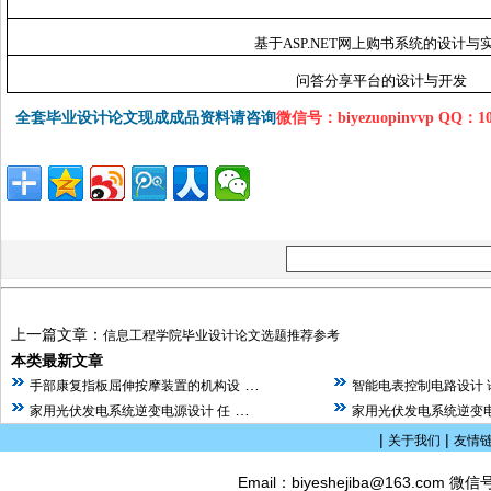
基于ASP.NET网上购书系统的设计与
问答分享平台的设计与开发
全套毕业设计论文现成成品资料请咨询
微信号：biyezuopinvvp QQ：1
上一篇文章：
信息工程学院毕业设计论文选题推荐参考
本类最新文章
…
手部康复指板屈伸按摩装置的机构设
智能电表控制电路设计 
…
家用光伏发电系统逆变电源设计 任
家用光伏发电系统逆变电
|
|
关于我们
友情
Email：biyeshejiba@163.com 微信