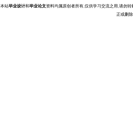
本站
毕业设计
和
毕业论文
资料均属原创者所有,仅供学习交流之用,请勿转
正或删除