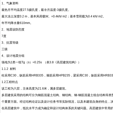
1、气象资料
最热月平均温度27.5摄氏度，最冷月温度-3摄氏度。
最大冻土深度0.2 m，基本风荷载W。=0.4kN/ m2；基本雪荷载为0.4 kN/ m2。
年平均降水量610mm。
2、地震设防烈度
7度
3、抗震等级
三级
4、设计地震分组
场地为1类一组Tg（s）=0.25s （表3.8《高层建筑结构》）
1.1.2 材料
柱采用C30，纵筋采用HRB335，箍筋采用HPB235，梁采用C30，纵筋采用HRB33
1.2工程特点
该工程为六层，主体高度为21.6米，属多层建筑。
多层建筑采用的结构可分为钢筋混凝土结构、钢结构、钢-钢筋混凝土组合结构等类
个重要方面。经过结构论证以及设计任务书等实际情况，以及本建筑自身的特点，
在高层建筑中，抵抗水平力成为确定和设计结构体系的关键问题。高层建筑中常用的