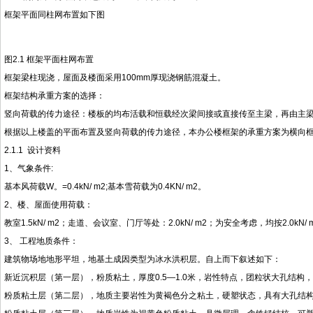
框架平面同柱网布置如下图
图2.1 框架平面柱网布置
框架梁柱现浇，屋面及楼面采用100mm厚现浇钢筋混凝土。
框架结构承重方案的选择：
竖向荷载的传力途径：楼板的均布活载和恒载经次梁间接或直接传至主梁，再由主
根据以上楼盖的平面布置及竖向荷载的传力途径，本办公楼框架的承重方案为横向
2.1.1 设计资料
1、气象条件:
基本风荷载W。=0.4kN/ m2;基本雪荷载为0.4KN/ m2。
2、楼、屋面使用荷载：
教室1.5kN/ m2；走道、会议室、门厅等处：2.0kN/ m2；为安全考虑，均按2.0kN/
3、 工程地质条件：
建筑物场地地形平坦，地基土成因类型为冰水洪积层。自上而下叙述如下：
新近沉积层（第一层），粉质粘土，厚度0.5—1.0米，岩性特点，团粒状大孔结构
粉质粘土层（第二层），地质主要岩性为黄褐色分之粘土，硬塑状态，具有大孔结构，