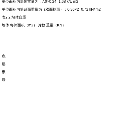
单位面积内墙体重量为：7.0×0.24=1.68 kN/ m2
单位面积内墙贴面重量为（双面抹面）：0.36×2=0.72 kN/ m2
表2.2 墙体自重
墙体 每片面积（m2） 片数 重量（KN）
底
层
纵
墙