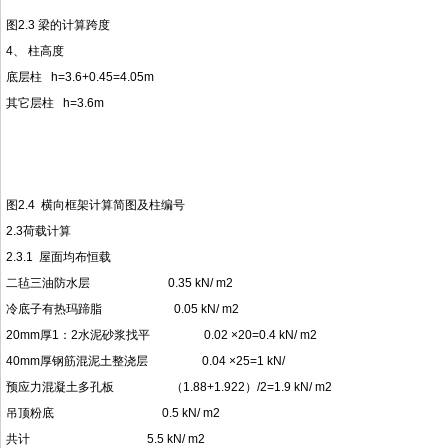
图2.3 梁的计算跨度
4、 柱高度
底层柱 h=3.6+0.45=4.05m
其它层柱 h=3.6m
图2.4 横向框架计算简图及柱编号
2.3荷载计算
2.3.1 屋面均布恒载
二毡三油防水层 0.35 kN/ m2
冷底子有热玛蹄脂 0.05 kN/ m2
20mm厚1：2水泥砂浆找平 0.02 ×20=0.4 kN/ m2
40mm厚钢筋混泥土整浇层 0.04 ×25=1 kN/
预应力混凝土多孔板 （1.88+1.922）/2=1.9 kN/ m2
吊顶粉底 0.5 kN/ m2
共计 5.5 kN/ m2