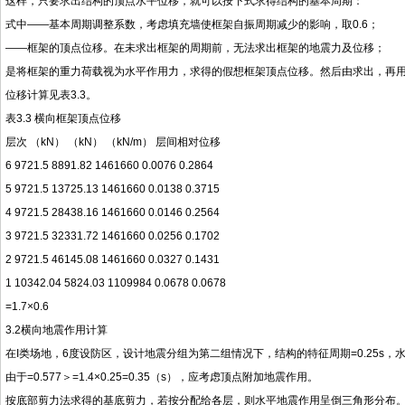
这样，只要求出结构的顶点水平位移，就可以按下式求得结构的基本周期：
式中——基本周期调整系数，考虑填充墙使框架自振周期减少的影响，取0.6；
——框架的顶点位移。在未求出框架的周期前，无法求出框架的地震力及位移；
是将框架的重力荷载视为水平作用力，求得的假想框架顶点位移。然后由求出，再
位移计算见表3.3。
表3.3 横向框架顶点位移
层次 （kN） （kN） （kN/m） 层间相对位移
6 9721.5 8891.82 1461660 0.0076 0.2864
5 9721.5 13725.13 1461660 0.0138 0.3715
4 9721.5 28438.16 1461660 0.0146 0.2564
3 9721.5 32331.72 1461660 0.0256 0.1702
2 9721.5 46145.08 1461660 0.0327 0.1431
1 10342.04 5824.03 1109984 0.0678 0.0678
=1.7×0.6
3.2横向地震作用计算
在I类场地，6度设防区，设计地震分组为第二组情况下，结构的特征周期=0.25s，水
由于=0.577＞=1.4×0.25=0.35（s），应考虑顶点附加地震作用。
按底部剪力法求得的基底剪力，若按分配给各层，则水平地震作用呈倒三角形分布