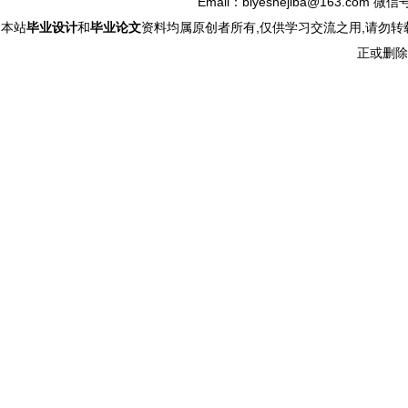
Email：biyeshejiba@163.com 微信
本站
毕业设计
和
毕业论文
资料均属原创者所有,仅供学习交流之用,请勿转
正或删除