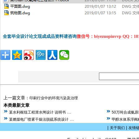
全套毕业设计论文现成成品资料请咨询
微信号：biyezuopinvvp QQ：1
上一篇文章：
印刷行业中的环境污染及治理
本类最新文章
…
某水利枢纽工程泄水闸设计 说明书
50万吨合成氨
…
某燃煤电厂喷雾干燥法脱硫系统设计
甲醇水体系浮阀
|
|
关于我们
友情