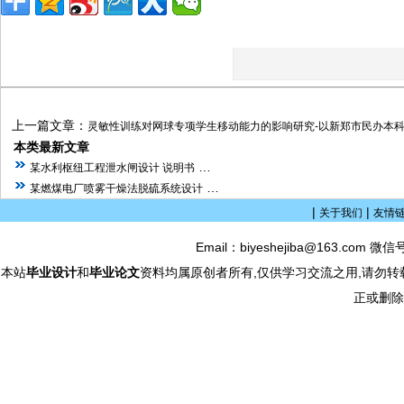
上一篇文章：
灵敏性训练对网球专项学生移动能力的影响研究-以新郑市民办本科
本类最新文章
…
某水利枢纽工程泄水闸设计 说明书
…
某燃煤电厂喷雾干燥法脱硫系统设计
|
|
关于我们
友情
Email：biyeshejiba@163.com 微信
本站
毕业设计
和
毕业论文
资料均属原创者所有,仅供学习交流之用,请勿转
正或删除