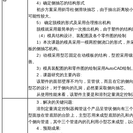
4）确定侧抽芯的结构形式
初步方案采用斜导柱侧滑块抽芯，由于抽出距离较
可能性较大。
5） 确定脱模的形式及采用合理推出机构
脱模就采用最简单的一次推出机构，由于塑件的结构
（4）模具结构设计、装配图及各个零件图的绘制
1）本次课题的模具采用一模两腔侧浇口的形式，并
板的侧抽芯机构。
2）动模采用型芯固定在动模板的结构，型腔采用
善。
3）模具装配图的和零件图的绘制采用AutoCAD绘制
2．课题研究的主要内容:
该塑件的面部壁厚不均匀，呈管状，而且在它的侧
型芯的设计，对于侧向的孔洞，必然要采取侧向抽芯。
从使用性能来看，该塑件主要是和溶剂定量滴定控制
3．解决的关键问题:
溶剂定量滴定控制器阀管这个产品呈管状侧向有三
型面放在管底部的台阶上，主型芯用来成型底部的孔和
个侧向管道，其中三个管道内的孔利用小型芯来成型，以
4．预期成果: