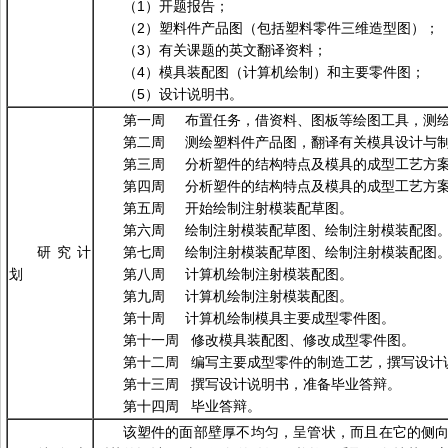
（1）开题报告；
（2）塑料件产品图（包括塑料零件三维造型图）；
（3）有关课题的英文翻译资料；
（4）模具装配图（计算机绘制）和主要零件图；
（5）设计说明书。
第一周 布置任务，借资料、图板等绘图工具，测
第二周 测绘塑料件产品图，翻译有关模具设计与
第三周 分析塑件的结构特点及模具的成型工艺方
第四周 分析塑件的结构特点及模具的成型工艺方
第五周 开始绘制注射模装配草图。
第六周 绘制注射模装配草图、绘制注射模装配图
研究计
第七周 绘制注射模装配草图、绘制注射模装配图
划
第八周 计算机绘制注射模装配图。
第九周 计算机绘制注射模装配图。
第十周 计算机绘制模具主要成型零件图。
第十一周 修改模具装配图、修改成型零件图。
第十二周 编写主要成型零件的制造工艺，撰写设计
第十三周 撰写设计说明书，准备毕业答辩。
第十四周 毕业答辩。
该塑件的面部壁厚不均匀，呈管状，而且在它的侧