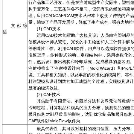
行产品和工艺开发。但是在注射成型生产实际中，塑料
构千变万化，工艺条件各不相同，仅凭有限的经验和简
理，应用CAD/CAE/CAM技术从根本上改变了传统的
量，缩短了产品开发周期，降低了生产成本，强有力地推
文献综
(1) CAD技术
述
运用CAD技术能帮助广大模具设计人员由注塑制品
使模具设计师从繁琐、冗长的手工绘图和人工计算中解
等创造性工作。利用CAD软件，用户可以选择软件提供
准模架库，多种形式的动、定模结构中，采用参数化的
件，然后设计推出机构和冷却系统，完成模具的总装图。近
注射模推出了注射模设计向导（Mold Wizard）和P
境、工具和相关知识，以及丰富的标准化的模架库、零件
料注塑模从设计到数控加工成型的全过程，实现模具设计
显著的经济效益。
(2) CAE技术
其借助于有限元法、有限差分法和边界元法等数值
冷却过程，计算制品和模具的应力分布，预测制品的翘
模具结构对制品质量的影响，达到优化制品和模具结构
CAE软件以MoldFlow软件为
最具代表性，其可以对塑料的浇口位置、压力分布