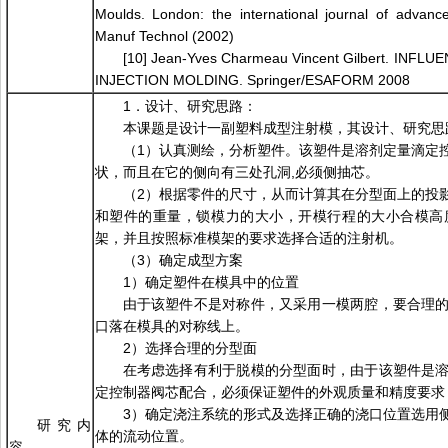
Moulds. London: the international journal of advanc
Manuf Technol (2002)
[10] Jean-Yves Charmeau Vincent Gilbert. IN
INJECTION MOLDING. Springer/ESAFORM 2008
1．设计、研究思路：
本课题是设计一副塑料成型注射模，其设计、研究思
（1）认真测绘，分析塑件。该塑件是溶剂定量滴定
状，而且在它的侧向有三处孔洞,必须侧抽芯。
（2）根据零件的尺寸，从而计算其在分型面上的投
和塑件的重量，锁模力的大小，开模行程的大小合模高
架，并且按照标准模架的要求选择合适的注射机。
（3）确定成型方案
1）确定塑件在模具中的位置
由于该塑件不是对称件，又采用一模两腔，要合理
口落在模具的对称线上。
2）选择合理的分型面
在考虑选择有利于脱模的分型面时，由于该塑件是
定控制器阀芯配合，必须保证塑件的外观质量和精度要求
3）确定浇注系统的形式及选择正确的浇口位置选用
研究内
体的流动位置。
容