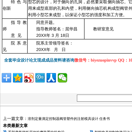
特色与
型芯的设计，对于侧向的孔洞，必然要采取侧向抽芯。
创新
用来成型底部的孔和内壁，利用侧向抽芯机构成型阀管
利用小型芯来成型，以保证小型芯的强度和加工方便。
指导教
同意开题。
师
指导教师签名：屈华昌
教研室意见
意 见
20XX年 3 月 18日
院系意
院系主管领导签名：
见
20XX年 月 日
全套毕业设计论文现成成品资料请咨询
微信号：biyezuopinvvp QQ：1
上一篇文章：
溶剂定量滴定控制器阀管塑件的注射模具设计 任务书
本类最新文章