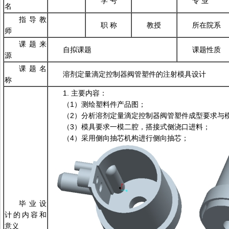
学 号
专 业
名
指导教
职 称
教授
所在院系
师
课题来
自拟课题
课题性质
源
课题名
溶剂定量滴定控制器阀管塑件的注射模具设计
称
1. 主要内容：
（1）测绘塑料件产品图；
（2）分析溶剂定量滴定控制器阀管塑件成型要求与
（3）模具要求一模二腔，搭接式侧浇口进料；
（4）采用侧向抽芯机构进行侧向抽芯；
毕业设
计的内容和
意义