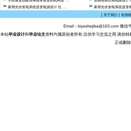
…
手部康复指板屈伸按摩装置的机构设
智能电表控制电路设计 
…
家用光伏发电系统逆变电源设计 任
家用光伏发电系统逆变电
|
|
关于我们
友情
Email：biyeshejiba@163.com 微信
本站
毕业设计
和
毕业论文
资料均属原创者所有,仅供学习交流之用,请勿转
正或删除