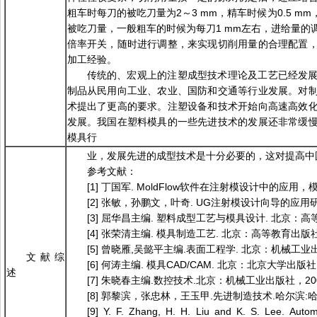
粗车时每刀的被吃刀量为2～3 mm，精车时候为0.5 m
被吃刀量，一般粗车的时候为每刀1 mm左右，进给量的
倍率开关，随时进行调整，来实现切削用量的合理配置
加工经验。
传统的、宏观上的注塑成型技术理论及工艺已经发
制品从民用向工业、农业、国防和交通等行业发展。对
术提出了更高的要求。注塑设备和技术开始向高速高效
发展。我国在塑料模具的一些先进技术的发展还非常缓
模具行
业，发展先进的成型技术是十分必要的，这对提高中
参考文献：
[1] 丁国军. MoldFlow软件在注射模设计中的应用，
[2] 张敏，孙鹏文，叶奇. UG注射模设计向导的应
[3] 屈华昌主编. 塑料成型工艺与模具设计. 北京：高等
[4] 张荣清主编. 模具制造工艺. 北京：高等教育出版社，
[5] 曾晓雁,吴懿平主编.表面工程学. 北京：机械工业出
文献综
[6] 何涛主编. 模具CAD/CAM. 北京：北京大学出版社，
述
[7] 朱晓春主编.数控技术.北京：机械工业出版社，200
[8] 郭黎滨，张忠林，王玉甲.先进制造技术.哈尔滨:哈
[9] Y. F. Zhang, H. H. Liu and K. S. Lee. Automa