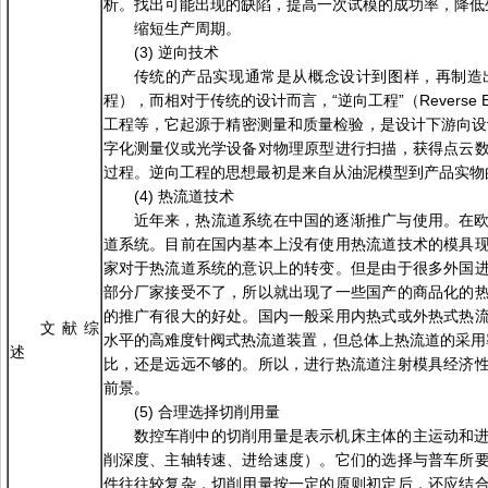
析。找出可能出现的缺陷，提高一次试模的成功率，降低
缩短生产周期。
(3) 逆向技术
传统的产品实现通常是从概念设计到图样，再制造
程），而相对于传统的设计而言，“逆向工程”（Reverse E
工程等，它起源于精密测量和质量检验，是设计下游向设
字化测量仪或光学设备对物理原型进行扫描，获得点云
过程。逆向工程的思想最初是来自从油泥模型到产品实物
(4) 热流道技术
近年来，热流道系统在中国的逐渐推广与使用。在
道系统。目前在国内基本上没有使用热流道技术的模具
家对于热流道系统的意识上的转变。但是由于很多外国
部分厂家接受不了，所以就出现了一些国产的商品化的
的推广有很大的好处。国内一般采用内热式或外热式热
文献综
水平的高难度针阀式热流道装置，但总体上热流道的采用率
述
比，还是远远不够的。所以，进行热流道注射模具经济
前景。
(5) 合理选择切削用量
数控车削中的切削用量是表示机床主体的主运动和
削深度、主轴转速、进给速度）。它们的选择与普车所
件往往较复杂，切削用量按一定的原则初定后，还应结