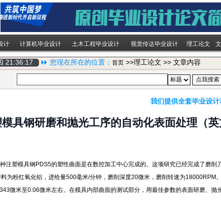
设计
计算机毕业设计
土木工程毕业设计
视觉传达毕业设计
理工论文
期四
21:36:18
您现在所在的位置：
>>理工论文 >> 文章内容
首页
我们提供全套毕业设计
塑模具钢研磨和抛光工序的自动化表面处理（英
种注塑模具钢PDS5的塑性曲面是在数控加工中心完成的。这项研究已经完成了磨削刀
粉红氧化铝，进给量500毫米/分钟，磨削深度20微米，磨削转速为18000RPM。
43微米至0.06微米左右。在模具内部曲面的测试部分，用最佳参数的表面研磨、抛光，