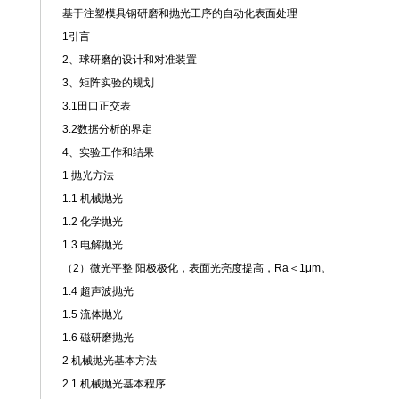
基于注塑模具钢研磨和抛光工序的自动化表面处理
1引言
2、球研磨的设计和对准装置
3、矩阵实验的规划
3.1田口正交表
3.2数据分析的界定
4、实验工作和结果
1 抛光方法
1.1 机械抛光
1.2 化学抛光
1.3 电解抛光
（2）微光平整 阳极极化，表面光亮度提高，Ra＜1μm。
1.4 超声波抛光
1.5 流体抛光
1.6 磁研磨抛光
2 机械抛光基本方法
2.1 机械抛光基本程序