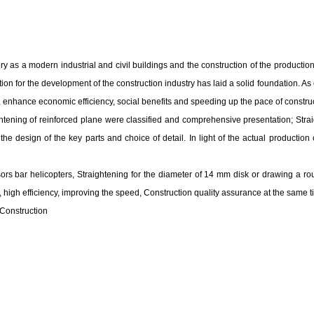
ery as a modern industrial and civil buildings and the construction of the product
ction for the development of the construction industry has laid a solid foundation. 
ts, enhance economic efficiency, social benefits and speeding up the pace of constru
ightening of reinforced plane were classified and comprehensive presentation; Strai
the design of the key parts and choice of detail. In light of the actual production
rs bar helicopters, Straightening for the diameter of 14 mm disk or drawing a round 
on, high efficiency, improving the speed, Construction quality assurance at the same
 Construction