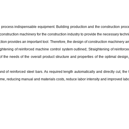
ion process indispensable equipment. Building production and the construction proc
As construction machinery for the construction industry to provide the necessary tech
ction provides an important tool. Therefore, the design of construction machinery and
ghtening of reinforced machine control system outlined; Straightening of reinforced
 of the needs of the overall product structure and properties of the optimal design
of reinforced steel bars. As required length automatically and directly cut, the tr
 time, reducing manual and materials costs, reduce labor intensity and improved labor