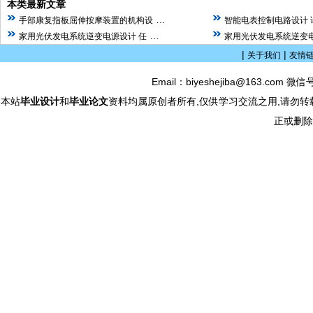
本类最新文章
…
手部康复指板屈伸按摩装置的机构设
智能电表控制电路设计 
…
家用光伏发电系统逆变电源设计 任
家用光伏发电系统逆变电
|
|
关于我们
友情
Email：biyeshejiba@163.com 微信
本站
毕业设计
和
毕业论文
资料均属原创者所有,仅供学习交流之用,请勿转
正或删除