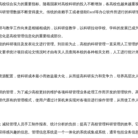
高校综合实力的重要指标。随着国家对高校科研的投入不断增加，各高校也越来越重
研管理数据不断变得庞大。传统的依赖手工或者借助Excel等办公软件所进行的科
研与教学工作向来是相辅相成的，以科研促教学，以科研拉动学校、学科的发展已成
息化是高校管理信息化的重要组成部分。
校的科研项目及发表论文进行管理。到目前为止，高校的科研管理一直采用人工管理
文要求统计项目或论文情况时才由有关人员查阅本校的各种相关文档，人工进行统计
资源配置，使科研成本最小而效益最大化，从而提高科研实力和竞争力，培养高层次
研的管理，为了减少高校更好的维护各项科研管理业务处理工作而开发的管理软件。
替代原有的管理模式，使用户通过计算机来实现对各项目进行操作管理，从而使工作
；减轻管理人员手工制作报表、统计分析的负担；提高了高校管理科研管理的效率。
获得感兴趣的信息。管理信息系统是一个一体化的系统或集成系统，通常包括业务信