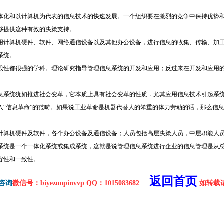
体化和以计算机为代表的信息技术的快速发展。一个组织要在激烈的竞争中保持优势
够提供这种有效的决策支持。
计算机硬件、软件、网络通信设备以及其他办公设备，进行信息的收集、传输、加工
系统。
性都很强的学科。理论研究指导管理信息系统的开发和应用；反过来在开发和应用的
息系统犹如推进社会变革，它本质上具有社会变革的性质．尤其应用信息技术引起系
入“信息革命”的范畴。如果说工业革命是机器代替人的笨重的体力劳动的话，那么信
计算机硬件及软件，各个办公设备及通信设备；人员包括高层决策人员，中层职能人
系统是一个一体化系统或集成系统，这就是说管理信息系统进行企业的信息管理是从
容性和一致性。
返回首页
咨询
微信号：biyezuopinvvp QQ：1015083682
如转载请注