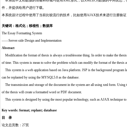
本系统中文档数据的传输和存储均使用XML形式，以XML作为数据的中间状态，便
件，并提供给用户进行下载。
本系统设计过程中使用了当前比较流行的技术，比如使用AJAX技术来进行注册验证
关键词：格式化；移植性；数据库
The Essay Formatting System
——Server-side Design and Implementation
Abstract
Modification the format of thesis is always a troublesome thing. In order to make the thesis
of time. This system is mean to solve the problem which can modify the format of the thesis aut
This system is a web applicatio
n
based on Java platform. JSP is the background program la
can be replanted by using the MYSQL5.0 as the database.
The transmission and storage of the document in the system are all using xml form. Using the
of the thesis will create a formatted word or PDF document.
http://www.16sheji8.cn/
This system is designed by using the most popular technology, such as AJAX technique to c
Key words: format; replant; database
目 录
论文总页数：27页