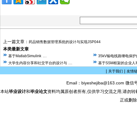
上一篇文章：
药品销售数据管理系统的设计与实现JSP044
本类最新文章
…
基于MatlabSimulink
35kV输电线路继电保
…
大学生内容分享和社交平台的设计与
基于SSM框架的企业人
|
|
关于我们
友情
Email：biyeshejiba@163.com 微信
本站
毕业设计
和
毕业论文
资料均属原创者所有,仅供学习交流之用,请勿转
正或删除