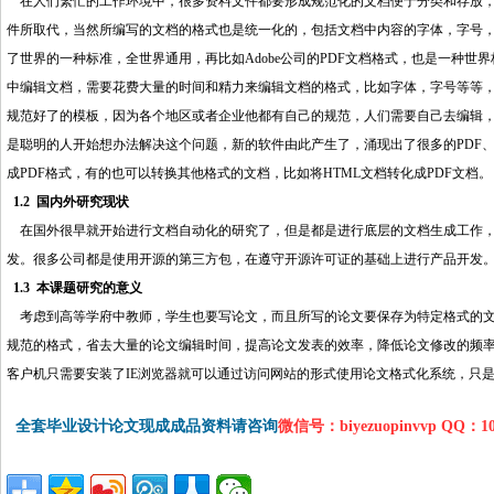
在人们繁忙的工作环境中，很多资料文件都要形成规范化的文档便于分类和存放，
件所取代，当然所编写的文档的格式也是统一化的，包括文档中内容的字体，字号，
了世界的一种标准，全世界通用，再比如Adobe公司的PDF文档格式，也是一种
中编辑文档，需要花费大量的时间和精力
来
编辑文档的格式，比如字体，字号等等
规范好了的模板，因为各个地区或者企业他都有自己的规范，人们需要自己去编辑
是聪明的人开始想办法解决这个问题，新的软件由此产生了，涌现出了很多的PDF、 wo
成PDF格式，有的也可以转换其他格式的文档，比如将HTML文档转化成PDF文档。
1.2 国内外研究现状
http://www.16sheji8.cn/
在国外很早就开始进行文档自动化的研究了，但是都是进行底层的文档生成工作，都
发。很多公司都是使用开源的第三方包，在遵守开源许可证的基础上进行产品开发
1.3 本课题研究的意义
考虑到高等学府中教师，学生也要写论文，而且所写的论文要保存为特定格式的文
规范的格式，省去大量的论文编辑时间，提高论文发表的效率，降低论文修改的频率
客户机只需要安装了IE浏览器就可以通过访问网站的形式使用论文格式化系统，只
全套毕业设计论文现成成品资料请咨询
微信号：biyezuopinvvp QQ：1