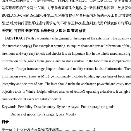
出库等过程的综合，可以得到每次产品的入库记录日志、出库记录日志。仓库货物管理
端应用程序的开发两个方面。对于前者要求建立起数据一致性和完整性强、数据安全
BORLAND公司的Delphi6.0开发工具,利用其提供的各种面向对象的开发工具
型,然后,对初始原型系统进行需求迭代,不断修正和改进,直到形成用户满意的可行系
关键词 可行性 数据字典 系统分析 入库 出库 查询 修改
http://www.16sheji8.cn/
[ABSTRACT]
With the constant enlargement of the scope of the enterprise，the quantity
also increase sharply,( For example if wanting to inquire about and revise Information of th
strenuous and very easy to leak and check) It is an important link in the whole merchandising 
information of the goods to the goods and to stock control. In the face of these complicated
,delivery of cargo from storage ,Inquire about and modify various kinds of information.The 
information system (now as MIS）,which mainly includes building up
data
-base of back-end 
integrality and security of data. The later should make the application powerful and easily 
objective tools in Win32. Delphi offered a series of ActiveX operating a database. It can give
and developed till users are satisfied with it.
Keywords Feasibility Data dictionary System Analyse Put in storage the goods
Delivery of goods from storage Query Modify
http://www.16sheji8.cn/
目录
第一章 为什么开发仓库货物管理系统…………………………1