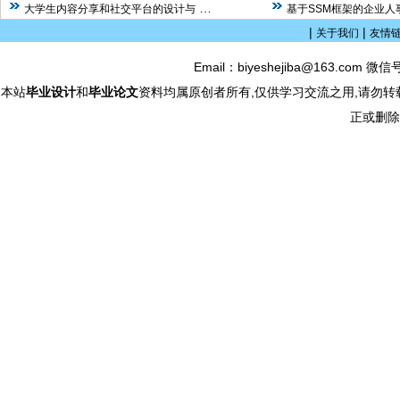
…
大学生内容分享和社交平台的设计与
基于SSM框架的企业人
|
|
关于我们
友情
Email：biyeshejiba@163.com 微信
本站
毕业设计
和
毕业论文
资料均属原创者所有,仅供学习交流之用,请勿转
正或删除