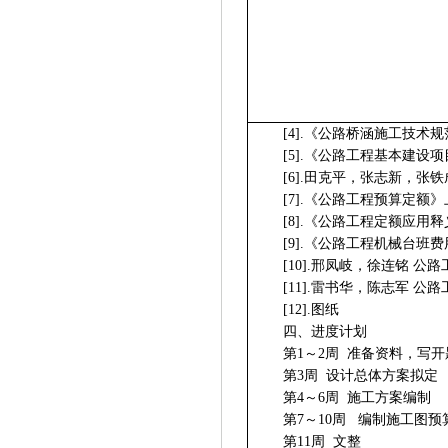
[4].
《公路桥涵施工技术规
[5].
《公路工程基本建设项
[6].
田克平，张志新，张铁
[7].
《公路工程预算定额》
[8].
《公路工程定额应用释
[9].
《公路工程机械台班费
[10].
邢凤岐，徐连铭 公路
[11].
雷书华，陈志军 公路
[12].
图纸
四、进度计划
第
1
～
2
周
准备资料，写开
第
3
周
设计总体方案拟定
第
4
～
6
周
施工方案编制
第
7
～
10
周
编制施工图预
第
11
周
文整