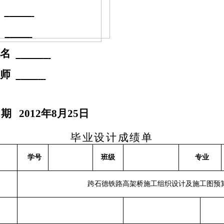
业
号
姓名
教师
日期
201
2
年
8
月
25
日
毕业设计成绩单
学号
班级
专业
跨石德铁路高架桥施工组织设计及施工图预