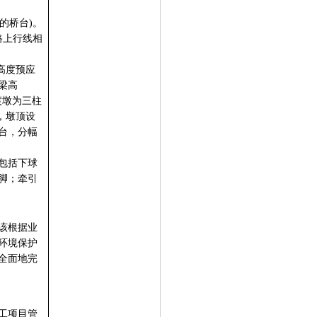
的桥台
)
。
路上行线相
高度预应
梁高
渡墩为三柱
，墩顶设
台，分幅
包括下球
脚；牵引
该根据业
环境保护
全面地完
工项目管