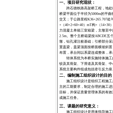
一、项目研究现状
：
跨石德铁路高架桥工程，地处
桥梁平面位于半径为
5000m
的平曲
交叉；于公路里程
K36+265.707
处
+
（
40+2
×
60+40
）
mT
构
+
（
14
×
30
力混凝土单箱三室箱梁，主墩至中
2.5m
。整个主桥箱梁按
ABCDE
五
墩，钻孔灌注桩基础；引桥部分采
置盖梁，盖梁顶面按桥面横坡斜置
布置，承台间以系梁连成整体，承
转体系统为本桥实施转体施工
铰及其骨架、下滑道及其骨架、中
系统主要构件组成包括牵引反力座
二、编制施工组织设计的目的
施工组织设计是组织工程施工
主的工期要求，制定合理的施工进
目标，并保证质量管理体系的有效
成施工任务。
三、课题的研究意义
：
施工组织设计是用来指导施工