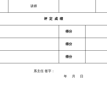
讲师
评
定
成
绩
得分
得分
得分
任 签字：
年
月
日