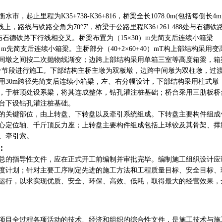
衡水市，起止里程为
K35+738-K36+816
，桥梁全长
1078.0m(
包括每侧长
4m
线上，路线与铁路交角为
70
°
7
′，桥梁于公路里程
K36+261.488
处与石德铁
与石德铁路下行线相交叉。桥梁布置为（
15
×
30
）
m
先简支后连续小箱梁
）
m
先简支后连续小箱梁。主桥部分（
40+2
×
60+40
）
mT
构上部结构采用变
间墩之间按二次抛物线渐变；边跨上部结构采用单箱三室等高度箱梁，箱
个节段进行施工。下部结构主桥主墩为双板墩，边跨中间墩为双柱墩，过
用
30m
跨径先简支后连续小箱梁，左、右分幅设计，下部结构采用柱式墩
，于桩顶处设系梁，将其连成整体，钻孔灌注桩基础；桥台采用三肋板桥
台下设钻孔灌注桩基础。
的关键部位，由上转盘、下转盘以及牵引系统组成。下转盘主要构件组成
心定位轴、千斤顶反力座；上转盘主要构件组成包括上球铰及其骨架、撑
、牵引索。
：
总的指导性文件，应在正式开工前编制并审批完毕。编制施工组织设计应
度计划；针对主要工序制定先进的施工方法和工程质量目标、安全目标、
运行，以求实现优质、安全、环保、高效、低耗，取得最大的经营效果，
项目全过程各项活动的技术、经济和组织的综合性文件，是施工技术与施