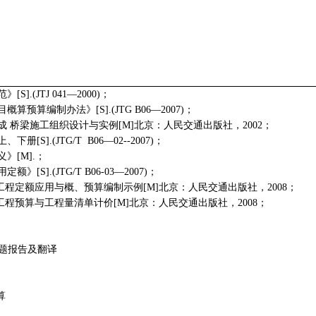
范》
[S].
(
JTJ 041
—
2000
)；
目概算预算编制办法》
[S].
(
JT
G B06—
200
7)；
成
桥梁施工组织设计与实例
[M]
北京：人民交通出版社，
2002
；
上、下册
[S].
(
JTG
/T B06—02--2007)；
义》
[M].
；
用定额》
[S].
(
JTG
/T B06-03—
200
7)；
工程定额应用与概、预算编制示例
[M]
北京：人民交通出版社，
200
8；
工程预算与工程量清单计价
[M]
北京：人民交通出版社，
200
8；
题报告及翻译
算