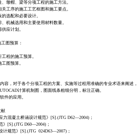
柱、墩帽、梁等分项工程的施工方法。
相关工序的施工工艺框图和施工要点。
板的选配和必要设计。
排、机械选用和主要使用材料数量。
源供应计划。
。
施工图预算：
析工程的施工预算。
施工图预算。
内容，对于各个分项工程的方案、实施等过程用准确的专业术语来阐述，
UTOCAD计算机制图，图面线条粗细分明，标注正确。
软件的应用。
文献
应力混凝土桥涵设计规范》
[S].
(
JTG D62
—
2004
)；
范》
[S].
(
JTG D60
—
2004
)；
设计规范》
[S].
(
JT
G
024
D63—2007)；