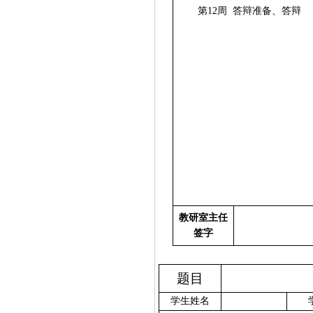
第
12
周
答辩准备、答辩
教研室主任
签字
题目
学生姓名