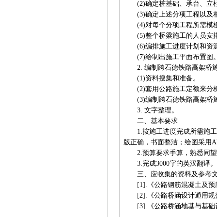
(2)
确定桩基础、承台、立
(3)
确定上述分项工程以及
(4)
对每个分项工程所需模
(5)
整个桥梁施工的人员安
(6)
编排施工进度计划和资
(7)
绘制出施工平面布置图
2.
编制跨石德铁路高架桥
(1)
资料搜集和准备。
(2)
套用公路施工定额来分
(3)
编制跨石德铁路高架桥
3.
文字整理。
二、基本要求
1.
按施工进度完成所需施工
版正确，书面整洁；绘图采用A
2.
预算要求手算，熟悉同望
3.
完成3000字的英汉翻译。
三、应收集的资料及参考
[1].
《公路钢筋混凝土及预
[2].
《公路桥涵设计通用规
[3].
《公路桥涵地基与基础