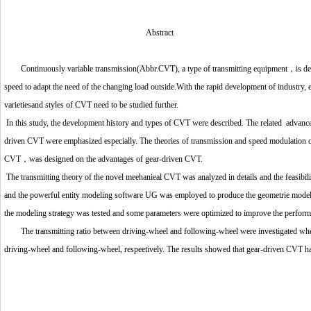
Abstract
Continuously variable transmission(Abbr.CVT), a type of transmitting equipment，is design
speed to adapt the need of the changing load outside.With the rapid development of industry,
varietiesand styles of CVT need to be studied further.
In this study, the development history and types of CVT were described. The related advan
driven CVT were emphasized especially. The theories of transmission and speed modulatio
CVT，was designed on the advantages of gear-driven CVT.
The transmitting theory of the novel meehanieal CVT was analyzed in details and the feasibil
and the powerful entity modeling software UG was employed to produce the geometrie modeling
the modeling strategy was tested and some parameters were optimized to improve the perform
The transmitting ratio between driving-wheel and following-wheel were investigated when al
driving-wheel and following-wheel, respeetively. The results showed that gear-driven CVT has