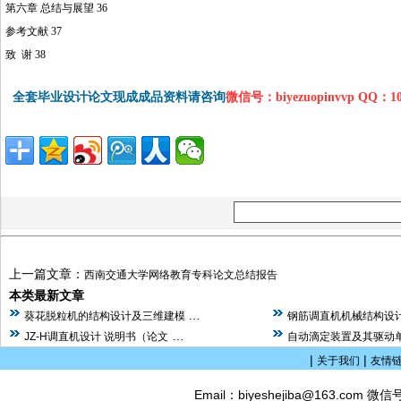
第六章 总结与展望 36
参考文献 37
致 谢 38
全套毕业设计论文现成成品资料请咨询
微信号：biyezuopinvvp QQ：1
上一篇文章：
西南交通大学网络教育专科论文总结报告
本类最新文章
…
葵花脱粒机的结构设计及三维建模
钢筋调直机机械结构设计
…
JZ-H调直机设计 说明书（论文
自动滴定装置及其驱动单
|
|
关于我们
友情
Email：biyeshejiba@163.com 微信