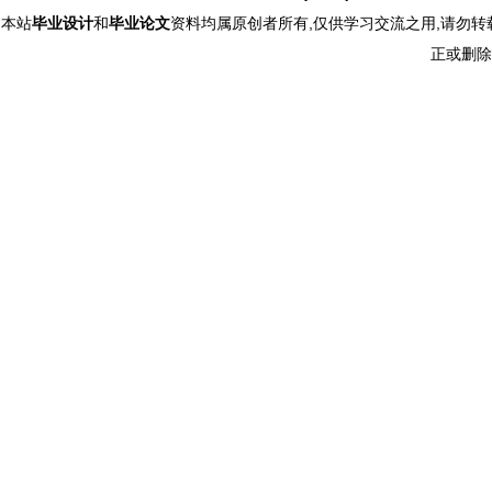
本站
毕业设计
和
毕业论文
资料均属原创者所有,仅供学习交流之用,请勿转
正或删除