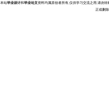
本站
毕业设计
和
毕业论文
资料均属原创者所有,仅供学习交流之用,请勿转
正或删除