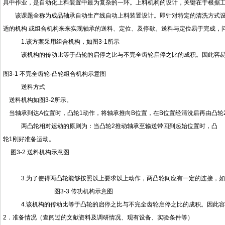
具中作业，是自动化上料装置中最为复杂的一环。上料机构的设计，关键在于根据
该课题全称为成品轴承自动生产线自动上料装置设计。即针对特定的清洗方式设
适的机构 或组合机构来来实现轴承的送料、定位、及停歇。送料与定位易于完成，
1.该方案采用组合机构，如图3-1所示
该机构的传动比等于凸轮的启停之比与不完全齿轮启停之比的成积。因此容易获
图3-1 不完全齿轮-凸轮组合机构示意图
送料方式
送料机构如图3-2所示。
当轴承到达A位置时，凸轮1动作，将轴承推向B位置，在B位置经清洗后再由凸轮
两凸轮相对运动的原则为：当凸轮2推动轴承至输送带回到起始位置时，凸
轮1刚好准备运动。
图3-2 送料机构示意图
3.为了使得两凸轮能够按照以上要求以上动作，两凸轮间应有一定的连接，如下
图3-3 传功机构示意图
4.该机构的传动比等于凸轮的启停之比与不完全齿轮启停之比的成积。因此容
2．准备情况（查阅过的文献资料及调研情况、现有设备、实验条件等）