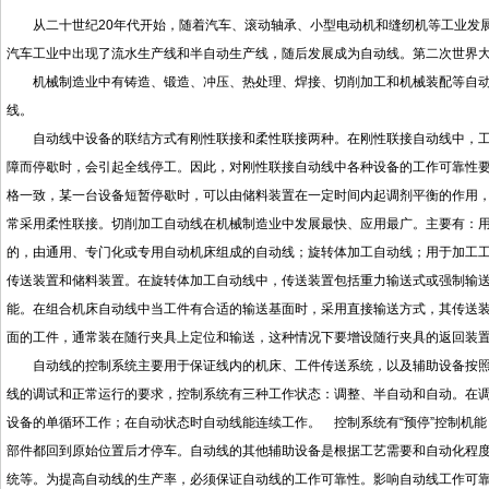
从二十世纪20年代开始，随着汽车、滚动轴承、小型电动机和缝纫机等工业发展
汽车工业中出现了流水生产线和半自动生产线，随后发展成为自动线。第二次世界
机械制造业中有铸造、锻造、冲压、热处理、焊接、切削加工和机械装配等自动
线。
自动线中设备的联结方式有刚性联接和柔性联接两种。在刚性联接自动线中，工
障而停歇时，会引起全线停工。因此，对刚性联接自动线中各种设备的工作可靠性要
格一致，某一台设备短暂停歇时，可以由储料装置在一定时间内起调剂平衡的作用
常采用柔性联接。切削加工自动线在机械制造业中发展最快、应用最广。主要有：
的，由通用、专门化或专用自动机床组成的自动线；旋转体加工自动线；用于加工
传送装置和储料装置。在旋转体加工自动线中，传送装置包括重力输送式或强制输
能。在组合机床自动线中当工件有合适的输送基面时，采用直接输送方式，其传送
面的工件，通常装在随行夹具上定位和输送，这种情况下要增设随行夹具的返回装
自动线的控制系统主要用于保证线内的机床、工件传送系统，以及辅助设备按照
线的调试和正常运行的要求，控制系统有三种工作状态：调整、半自动和自动。在
设备的单循环工作；在自动状态时自动线能连续工作。 控制系统有“预停”控制机
部件都回到原始位置后才停车。自动线的其他辅助设备是根据工艺需要和自动化程
统等。为提高自动线的生产率，必须保证自动线的工作可靠性。影响自动线工作可