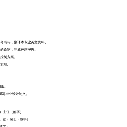
参考书籍，翻译本专业英文资料。
案的论证，完成开题报告。
定控制方案。
及实现。
图纸。
毕业设计论文。
。
（教研室）主任（签字）
院（系、部）院长（签字）
指导教师（签字）