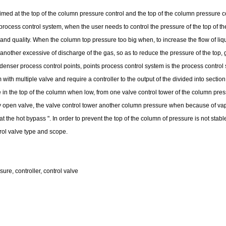
at the top of the column pressure control and the top of the column pressure co
process control system, when the user needs to control the pressure of the top of th
nd quality. When the column top pressure too big when, to increase the flow of liquid
 another excessive of discharge of the gas, so as to reduce the pressure of the top, 
nser process control points, points process control system is the process control 
 with multiple valve and require a controller to the output of the divided into section 
e in the top of the column when low, from one valve control tower of the column pre
lly open valve, the valve control tower another column pressure when because of v
t the hot bypass ". In order to prevent the top of the column of pressure is not stabl
rol valve type and scope.
ure, controller, control valve