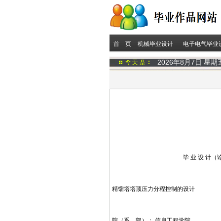
首 页
机械毕业设计
电子电气毕业
2026年8月7日 星
毕 业 设 计（论 
精馏塔塔顶压力分程控制的设计
院（系、部）： 信息工程学院