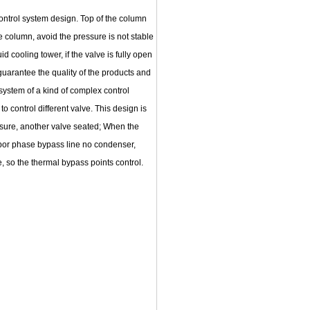
ntrol system design. Top of the column
e column, avoid the pressure is not stable
 cooling tower, if the valve is fully open
guarantee the quality of the products and
system of a kind of complex control
to control different valve. This design is
ssure, another valve seated; When the
apor phase bypass line no condenser,
e, so the thermal bypass points control.