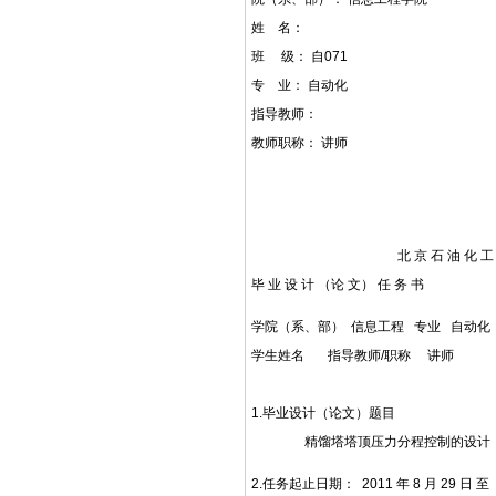
姓 名：
班 级： 自071
专 业： 自动化
指导教师：
教师职称： 讲师
2011年
北 京 石 油 化 工 学
毕 业 设 计 （论 文） 任 务 书
学院（系、部） 信息工程 专业 自动化 班
学生姓名 指导教师/职称 讲师
1.毕业设计（论文）题目
精馏塔塔顶压力分程控制的设计
2.任务起止日期： 2011 年 8 月 29 日 至 2