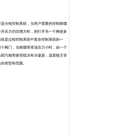
是分程控制系统，当用户需要的控制精馏
全开压力仍旧增大时，则打开另一个阀使多
系统是过程控制系统中复杂控制系统的一
两个阀门，当精馏塔塔顶压力小时，由一个
当因汽相旁路管线没有冷凝器，温度较主管
关的类型和范围。