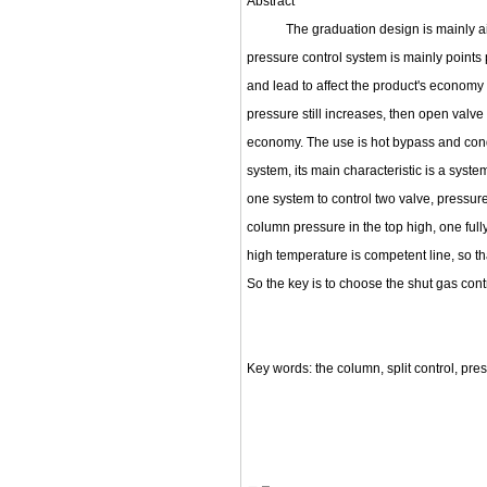
Abstract
The graduation design is mainly aimed 
pressure control system is mainly points 
and lead to affect the product's economy a
pressure still increases, then open valve
economy. The use is hot bypass and conde
system, its main characteristic is a system
one system to control two valve, pressur
column pressure in the top high, one fu
high temperature is competent line, so tha
So the key is to choose the shut gas cont
Key words: the column, split control, press