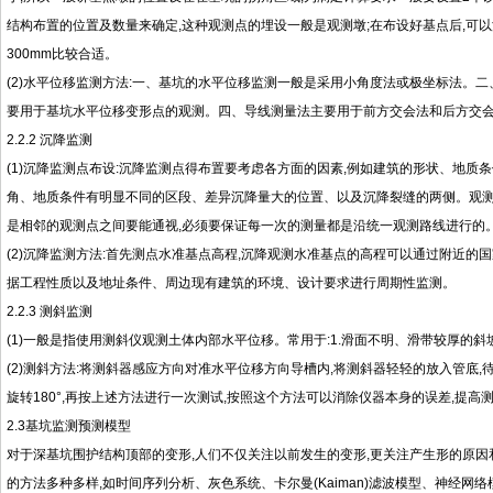
结构布置的位置及数量来确定,这种观测点的埋设一般是观测墩;在布设好基点后,可
300mm比较合适。
(2)水平位移监测方法:一、基坑的水平位移监测一般是采用小角度法或极坐标法。
要用于基坑水平位移变形点的观测。四、导线测量法主要用于前方交会法和后方交
2.2.2 沉降监测
(1)沉降监测点布设:沉降监测点得布置要考虑各方面的因素,例如建筑的形状、地
角、地质条件有明显不同的区段、差异沉降量大的位置、以及沉降裂缝的两侧。观测
是相邻的观测点之间要能通视,必须要保证每一次的测量都是沿统一观测路线进行的
(2)沉降监测方法:首先测点水准基点高程,沉降观测水准基点的高程可以通过附近的
据工程性质以及地址条件、周边现有建筑的环境、设计要求进行周期性监测。
2.2.3 测斜监测
(1)一般是指使用测斜仪观测土体内部水平位移。常用于:1.滑面不明、滑带较厚的斜坡监
(2)测斜方法:将测斜器感应方向对准水平位移方向导槽内,将测斜器轻轻的放入管底,
旋转180°,再按上述方法进行一次测试,按照这个方法可以消除仪器本身的误差,提高
2.3基坑监测预测模型
对于深基坑围护结构顶部的变形,人们不仅关注以前发生的变形,更关注产生形的原因
的方法多种多样,如时间序列分析、灰色系统、卡尔曼(Kaiman)滤波模型、神经网络