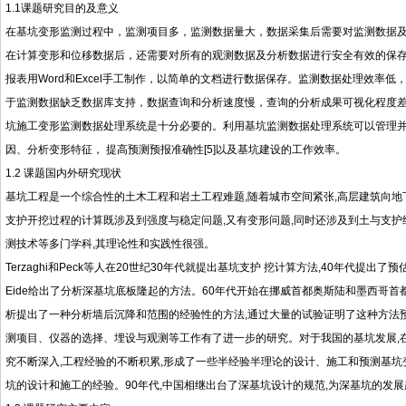
1.1课题研究目的及意义
在基坑变形监测过程中，监测项目多，监测数据量大，数据采集后需要对监测数据
在计算变形和位移数据后，还需要对所有的观测数据及分析数据进行安全有效的保
报表用Word和Excel手工制作，以简单的文档进行数据保存。监测数据处理效
于监测数据缺乏数据库支持，数据查询和分析速度慢，查询的分析成果可视化程度
坑施工变形监测数据处理系统是十分必要的。利用基坑监测数据处理系统可以管理
因、分析变形特征， 提高预测预报准确性[5]以及基坑建设的工作效率。
1.2 课题国内外研究现状
基坑工程是一个综合性的土木工程和岩土工程难题,随着城市空间紧张,高层建筑向地下
支护开挖过程的计算既涉及到强度与稳定问题,又有变形问题,同时还涉及到土与支护
测技术等多门学科,其理论性和实践性很强。
Terzaghi和Peck等人在20世纪30年代就提出基坑支护 挖计算方法,40年代提出
Eide给出了分析深基坑底板隆起的方法。60年代开始在挪威首都奥斯陆和墨西哥首
析提出了一种分析墙后沉降和范围的经验性的方法,通过大量的试验证明了这种方法预
测项目、仪器的选择、埋设与观测等工作有了进一步的研究。对于我国的基坑发展,在
究不断深入,工程经验的不断积累,形成了一些半经验半理论的设计、施工和预测基坑
坑的设计和施工的经验。90年代,中国相继出台了深基坑设计的规范,为深基坑的发