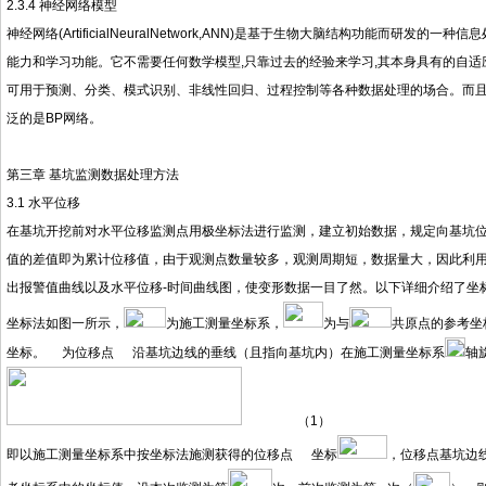
2.3.4 神经网络模型
神经网络(ArtificialNeuralNetwork,ANN)是基于生物大脑结构功能而
能力和学习功能。它不需要任何数学模型,只靠过去的经验来学习,其本身具有的自适
可用于预测、分类、模式识别、非线性回归、过程控制等各种数据处理的场合。而且
泛的是BP网络。
第三章 基坑监测数据处理方法
3.1 水平位移
在基坑开挖前对水平位移监测点用极坐标法进行监测，建立初始数据，规定向基坑位
值的差值即为累计位移值，由于观测点数量较多，观测周期短，数据量大，因此利用Ex
出报警值曲线以及水平位移-时间曲线图，使变形数据一目了然。以下详细介绍了坐
坐标法如图一所示，
为施工测量坐标系，
为与
共原点的参考坐
坐标。
为位移点
沿基坑边线的垂线（且指向基坑内）在施工测量坐标系
轴
（1）
即以施工测量坐标系中按坐标法施测获得的位移点
坐标
，位移点基坑边