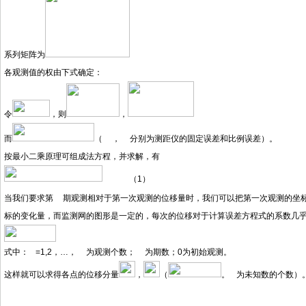
系列矩阵为
各观测值的权由下式确定：
令
，则
，
而
（
，
分别为测距仪的固定误差和比例误差）。
按最小二乘原理可组成法方程，并求解，有
（1）
当我们要求第
期观测相对于第一次观测的位移量时，我们可以把第一次观测的坐
标的变化量，而监测网的图形是一定的，每次的位移对于计算误差方程式的系数几乎
式中：
=1,2，…，
为观测个数；
为期数；0为初始观测。
这样就可以求得各点的位移分量
，
（
。
为未知数的个数）