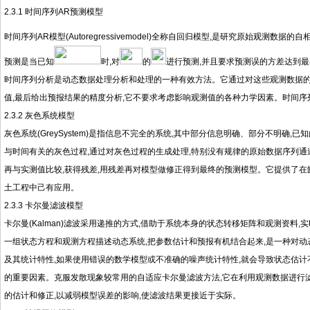
2.3.1 时间序列AR预测模型
时间序列AR模型(Autoregressivemodel)全称自回归模型,是研究原始观测
预测是当已知
时,对
的
进行预测,并且要求预测误的方差达到最小
时间序列分析是动态数据处理分析和处理的一种有效方法。它通过对这些观测数据的
值,最后给出预报结果的精度分析,它不要求考虑影响观测值的各种力学因素。时间序
2.3.2 灰色系统模型
灰色系统(GreySystem)是指信息不完全的系统,其中部分信息明确、部分不明确
与时间有关的灰色过程,通过对灰色过程的生成处理,特别没有规律的原始数据序列通
再与实测值比较,获得残差,用残差再对模型做修正得到最终的预测模型。它提供了在缺
土工程中己有应用。
2.3.3 卡尔曼滤波模型
卡尔曼(Kalman)滤波采用递推的方式,借助于系统本身的状态转移矩阵和观测资
一组状态方程和观测方程描述动态系统,把参数估计和预报有机结合起来,是一种对
及其统计特性,如果使用错误的数学模型或不准确的噪声统计特性,就会导致状态估计
的重要因素。克服发散现象较常用的自适应卡尔曼滤波方法,它在利用观测数据进行
的估计和修正,以减弱模型误差的影响,使滤波结果更接近于实际。