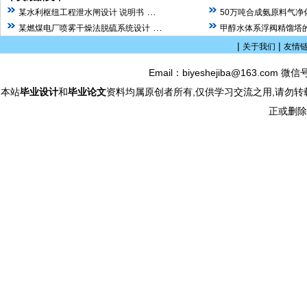
…
某水利枢纽工程泄水闸设计 说明书
50万吨合成氨原料气净
…
某燃煤电厂喷雾干燥法脱硫系统设计
甲醇水体系浮阀精馏塔的
|
|
关于我们
友情
Email：biyeshejiba@163.com 微信
本站
毕业设计
和
毕业论文
资料均属原创者所有,仅供学习交流之用,请勿转
正或删除