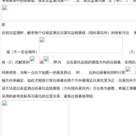
考坐标系中的坐标值。设本次监测为第
次，前次监测为第
次（
），
即
在初次监测时，解求每个位移监测点沿基坑边线垂线（指向基坑内）的坐标方位
值（不一定会相同）
（
按（2）式解算的
或
即为
点在基坑边线的垂线方向的位移量。采用此
特殊情形，当唯一点位于如图一的垂直拐点
时，
点的位移量应同时计算
轴方向来确定。如此才能使计算位移量在两个方向都满足往基坑里为正，往基坑外
该方法是以各监测点的基坑边线垂线（方向指向基坑内）方位角为参数，将施工测
采用的参考坐标系与基坑的位置关系，避免位移量值用错。