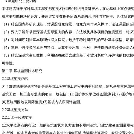
1.3 课题研究主要内容
本课题需详细探讨基坑工程变形监测相关理论知识与关键技术，在此基础上重点研究自动化数据
成主要功能模块的开发，并通过实测数据验证该系统的合理性与实用性。具体研究
（1）结合国内外研究现状，对课题研究背景，研究方向作深入探讨，论证课题的必
（2）深入了解并掌握深基坑变形监测的内容、方法以及具体项目的监测流程，对深
（3）对时间序列法基本原理作深入探究，包括平稳时间序列的三种基本模型、动态
（4）掌握小波变换的原理与特点，及其变换思想，并对小波变换的基本步骤做深入
（5）结合深基坑变形数据，利用Matlab语言建立基于小波分析时间序列法的数
可靠性。
第二章 基坑监测技术研究
2.1基坑监测内容
为了准确地掌握基坑特别是深基坑工程在施工过程中的变形情况，需从基坑主体结
基坑工程，施工变形监测的项目一般包括：(1)围护体水平位移监测(测斜);(2)围护墙顶
(6)基坑周围地表沉降监测;(7)基坑内坑底回弹监测。
2.2基坑监测方法
2.2.1 水平位移监测
(1)水平监测点的布设:一般的基坑形状为长方形和不规则基坑,《建筑物变形测量
小,所以一般讲基点墩的位置设在在基坑的拐角区域,为满足计算要求一般要设置2个