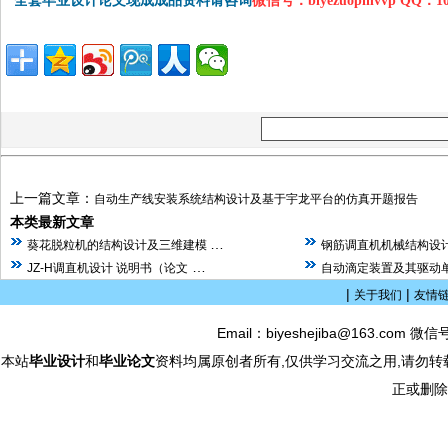
全套毕业设计论文现成成品资料请咨询
微信号：biyezuopinvvp QQ：1
上一篇文章：
自动生产线安装系统结构设计及基于宇龙平台的仿真开题报告
本类最新文章
…
葵花脱粒机的结构设计及三维建模
钢筋调直机机械结构设计
…
JZ-H调直机设计 说明书（论文
自动滴定装置及其驱动单
|
|
关于我们
友情
Email：biyeshejiba@163.com 微信
本站
毕业设计
和
毕业论文
资料均属原创者所有,仅供学习交流之用,请勿转
正或删除