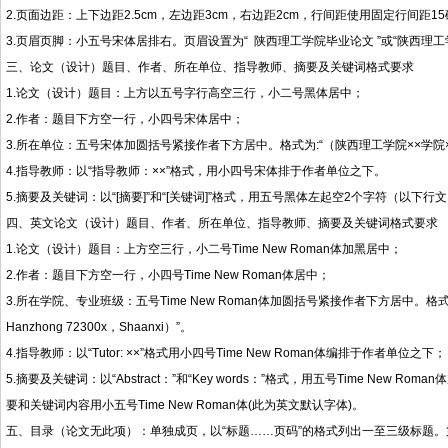
2.页面边距：上下边距2.5cm，左边距3cm，右边距2cm，行间距使用固定行间距
3.页眉页脚：小五号宋体居排右。页眉设置为“ 陕西理工学院毕业论文 ”或“陕西理工
三、论文（设计）题目、作者、所在单位、指导教师、摘要及关键词格式要求
1.论文（设计）题目：上方以五号字行高空三行，小二号黑体居中；
2.作者：题目下方空一行，小四号宋体居中；
3.所在单位：五号宋体加圆括号紧接作者下方居中。格式为:“（陕西理工学院××学院××专
4.指导教师：以“指导教师：××”格式，用小四号宋体排于作者单位之下。
5.摘要及关键词：以“[摘要]”和“[关键词]”格式，用五号黑体左起空2个字符（
四、英文论文（设计）题目、作者、所在单位、指导教师、摘要及关键词格式要求
1.论文（设计）题目：上方空三行，小二号Time New Roman体加黑居中；
2.作者：题目下方空一行，小四号Time New Roman体居中；
3.所在学院、专业班级：五号Time New Roman体加圆括号紧接作者下方居中。格式为:“（Grade02,
Hanzhong 72300x，Shaanxi）”。
4.指导教师：以“Tutor: ××”格式用小四号Time New Roman体编排于作者单位之下；
5.摘要及关键词：以“Abstract：”和“Key words：”格式，用五号Time N
要和关键词内容用小五号Time New Roman体(此为英文默认字体)。
五、目录（论文无此项）：单独成页，以“标题……页码”的格式列出一至三级标题