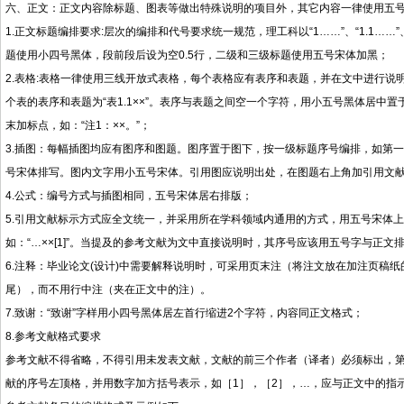
六、正文：正文内容除标题、图表等做出特殊说明的项目外，其它内容一律使用五
1.正文标题编排要求:层次的编排和代号要求统一规范，理工科以“1……”、“1.1……”、
题使用小四号黑体，段前段后设为空0.5行，二级和三级标题使用五号宋体加黑；
2.表格:表格一律使用三线开放式表格，每个表格应有表序和表题，并在文中进行说明
个表的表序和表题为“表1.1××”。表序与表题之间空一个字符，用小五号黑体居
末加标点，如：“注1：××。”；
3.插图：每幅插图均应有图序和图题。图序置于图下，按一级标题序号编排，如第一
号宋体排写。图内文字用小五号宋体。引用图应说明出处，在图题右上角加引用文献号
4.公式：编号方式与插图相同，五号宋体居右排版；
5.引用文献标示方式应全文统一，并采用所在学科领域内通用的方式，用五号宋体
如：“…××[1]”。当提及的参考文献为文中直接说明时，其序号应该用五号字与正文排齐
6.注释：毕业论文(设计)中需要解释说明时，可采用页末注（将注文放在加注页稿纸
尾），而不用行中注（夹在正文中的注）。
7.致谢：“致谢”字样用小四号黑体居左首行缩进2个字符，内容同正文格式；
8.参考文献格式要求
参考文献不得省略，不得引用未发表文献，文献的前三个作者（译者）必须标出，第四个
献的序号左顶格，并用数字加方括号表示，如［1］，［2］，…，应与正文中的指示