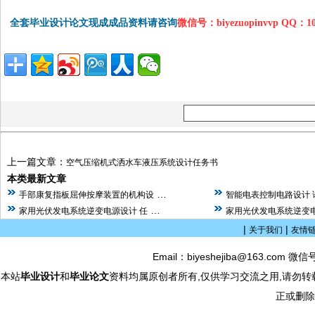
全套毕业设计论文现成成品资料请咨询
微信号：biyezuopinvvp QQ：1
上一篇文章：
空气压缩机式洒水车液压系统设计任务书
本类最新文章
…
手部康复指板屈伸按摩装置的机构设
智能电表控制电路设计 
…
家用光伏发电系统逆变电源设计 任
家用光伏发电系统逆变电
|
|
关于我们
友情
Email：biyeshejiba@163.com 微信
本站
毕业设计
和
毕业论文
资料均属原创者所有,仅供学习交流之用,请勿转
正或删除