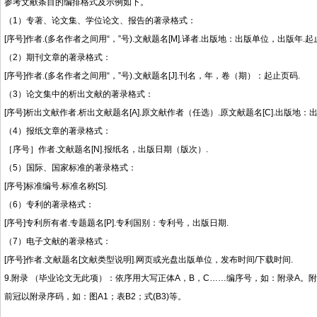
参考文献条目的编排格式及示例如下。
（1）专著、论文集、学位论文、报告的著录格式：
[序号]作者.(多名作者之间用“，”号).文献题名[M].译者.出版地：出版单位，出版年.起
（2）期刊文章的著录格式：
[序号]作者.(多名作者之间用“，”号).文献题名[J].刊名，年，卷（期）：起止页码.
（3）论文集中的析出文献的著录格式：
[序号]析出文献作者.析出文献题名[A].原文献作者（任选）.原文献题名[C].出版地
（4）报纸文章的著录格式：
［序号］作者.文献题名[N].报纸名，出版日期（版次）.
（5）国际、国家标准的著录格式：
[序号]标准编号.标准名称[S].
（6）专利的著录格式：
[序号]专利所有者.专题题名[P].专利国别：专利号，出版日期.
（7）电子文献的著录格式：
[序号]作者.文献题名[文献类型说明].网页或光盘出版单位，发布时间/下载时间.
9.附录 （毕业论文无此项）：依序用大写正体A，B，C……编序号，如：附录A
前冠以附录序码，如：图A1；表B2；式(B3)等。