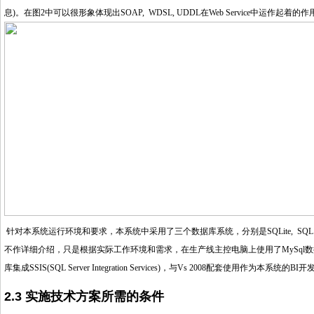
息
)
。在图
2
中可以很形象体现出
SOAP, WDSL, UDDL
在
Web Service
中运作起着的作
针对本系统运行环境和要求，本系统中采用了三个数据库系统，分别是
SQLite, SQL
不作详细介绍，只是根据实际工作环境和需求，在生产线主控电脑上使用了
MySql
数
库集成
SSIS(SQL Server Integration Services)
，与
Vs 2008
配套使用作为本系统的
BI
开
2.3 实施技术方案所需的条件