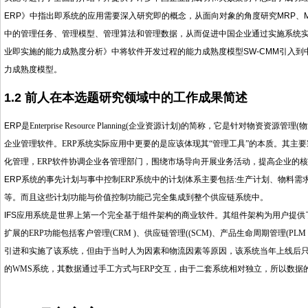
ERP》中指出即系统的应用需要深入研究即的概念，从面向对象的角度研究MRP、MR
中的管理任务、管理模型、管理算法和管理数据，从而促进中国企业通过实施系统
业即实施的能力成熟度分析》中将软件开发过程的能力成熟度模型SW-CMM引入到
力成熟度模型。
1.2 前人在本选题研究领域中的工作成果简述
ERP
是
Enterprise Resource Planning(
企业资源计划
)
的简称，它是针对物资资源管理
(
物
企业管理软件。
ERP
系统实际应用中更要的是应该体现其
“
管理工具
”
的本质。其主要
化管理，
ERP
软件协调企业各管理部门，围绕市场导向开展业务活动，提高企业的核
ERP
系统的事先计划与事中控制
ERP
系统中的计划体系主要包括
:
生产计划、物料需
等。而且这些计划功能与价值控制功能己完全集成到整个供应链系统中。
IFS
应用系统是世界上第一个完全基于组件架构的商业软件。其组件架构为用户提供
扩展的
ERP
功能包括客户管理
(CRM )
、供应链管理
((SCM)
、产品生命周期管理
(PLM 
引进和实施了该系统，但由于当时人为因素和物流因素等原因，该系统当年上线后
的
WMS
系统，其数据通过手工方式与
ERP
交互，由于二套系统相对独立，所以数据