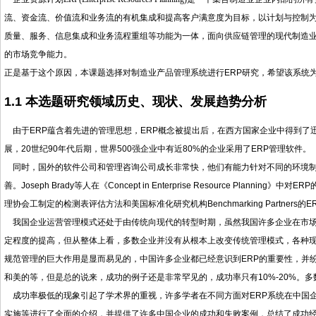
流、资金流、价值流和业务流的有机集成和提高客户满意度为目标，以计划与控制
质量、服务、信息集成和业务流程重组等功能为一体，面向供应链管理的现代制造
的市场竞争能力。
正是基于这个原因，本课题选择对制造业产品管理系统进行ERP
研究
，希望该系统
1.1 本选题研究领域历史、现状、发展趋势分析
由于ERP蕴含着先进的管理思想，ERP概念被提出后，在西方国家企业中得到了
展，20世纪90年代后期，世界500强企业中有近80%的企业采用了ERP管理软件。
同时，国外的软件公司和管理咨询公司成长非常快，他们有能力针对不同的环境制
善。Joseph Brady等人在《Concept in Enterprise Resource P
理协会工制定的检测表评估方法和美国标准化研究机构Benchmarking Partner
我国企业运营管理模式还处于由传统向现代的转型时期，虽然我国许多企业在市场
定程度的提高，但从整体上看，多数企业并没有从根本上改变传统管理模式，各种现
规范管理的巨大作用是显而易见的，中国许多企业都已经意识到ERP的重要性，并纷
和美的等，但是总的说来，成功的例子还是非常罕见的，成功率只有10%-20%。
成功率极低的现象引起了学术界的重视，许多学者在不同方面对ERP系统在中国企业
实施等进行了全面的介绍，并提供了许多中国企业的成功和失败案例，总结了成功