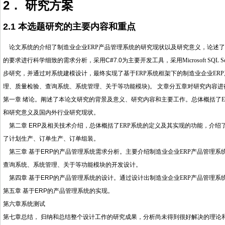
2． 研究方案
2.1 本选题研究的主要内容和重点
论文系统的介绍了制造业企业
ERP
产品管理系统
的研究现状以及研究意义，论述了
的要求进行科学细致的需求分析，采用
C#7.0
为主要开发工具，采用
Microsoft SQL S
步研究，并通过对系统建模设计，最终实现了基于
ERP
系统框架下的
制造业企业
ERP
理、质量检验、查询系统、系统管理、关于等功能模块
)
。
文章分五章对研究内容进
第一章
绪论。阐述了本论文研究的背景及意义、研究内容和主要工作。总体概括了
E
和研究意义及国内外行业研究现状。
第二章
ERP及相关技术介绍，总体概括了
ERP
系统的定义及其实现的功能，介绍
了计划生产、订单生产、订单组装。
第三章
基于ERP的产品管理系统需求分析。主要介绍制造业企业
ERP
产品管理系
查询系统、系统管理、关于等功能模块的开发设计。
第四章
基于ERP的产品管理系统的设计。通过设计出制造业企业
ERP
产品管理系
第五章
基于ERP的产品管理系统的实现。
第六章系统测试
第七章总结，
归纳和总结整个设计工作的研究成果，分析尚未得到很好解决的理论