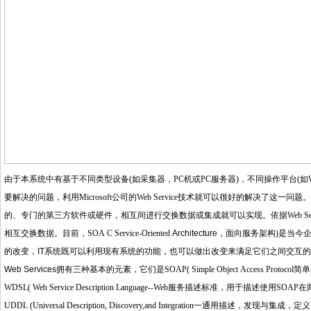
由于本系统中有基于不同类型设备
(
如采集器，
PC
机或
PC
服务器
)
，不同操作平台
(
如
要解决的问题，利用
Microsoft
公司的
Web Service
技术就可以很好的解决了这一问题。
的、专门的第三方软件或硬件，相互间进行交换数据或集成就可以实现。依据
Web Se
相互交换数据。目前，
SOA C Service-Oriented
Architecture
，面向服务架构
)
是当今
的改变，IT系统既可以利用现有系统的功能，也可以做出改变来满足它们之间交互
Web Services
拥有三种基本的元素，它们是
SOAP( Simple Object Access Protocol
简单
WDSL( Web Service Description Language--Web
服务描述标准，用于描述使用
SOAP
在
UDDL (Universal Description, Discovery,and Integration
一通用描述，发现与集成，定义