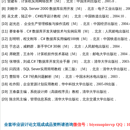
[7]
雷建军
．计算机实用网络技术［
M
］
．北京：中国水利出版社，
2005.8
．
[8]
刘晓华
．SQL Server 2000
数据库应用开发
［
M
］
．北京：电子工业出版社，
20
[9]
吴文虎
，陆正中．C#程序设计教程［
M
］
．北京：中国铁道出版社，
2004.10
．
[10]
赵光忠
． 企业生产管理模板与操作流程［
M
］
．北京：中国经济出版社，
2004.
[11]
赛奎春等
．C# 数据库开发关键技术与实例应用［
M
］
．北京：人民邮电出版社
[12]
彭明明，程文刚等
．C# 数据库实用编程
100
例［
M
］
．北京：中国铁道出版社
[13]
于忠达，咸鹤群
．新手学C# 30
例［
M
］
．北京：人民邮电出版社，
2004
．
[14]
席晓慧，王永玲
．计算机软件技术基础［
M
］
．北京：邮电大学出版社，
2004
[15]
张增强，刘成
.
C# 7
数据库开发完全手册［
M
］
．北京：清华大学出版社，
2003-
[16]
闪四清
．SQL Sever
实用简明教程（第二版）［
M
］
．北京：清华大学出版社
[17]
曹阳等
．C# 7
经典问题解析
［
M
］
．北京：中国水利水电出版社，
2003
．
[18]
杜作阳
，企业资源计划应用教程，华中科技大学出版社，
2005-09
出版
．
[19]
王春森主编，系统设计师（高级程序员）教程，清华大学出版社
．
[20]
陈京民主编
，
管理信息系统
，清华大学出版社，北京交通大学出版社．
全套毕业设计论文现成成品资料请咨询
微信号：biyezuopinvvp QQ：1