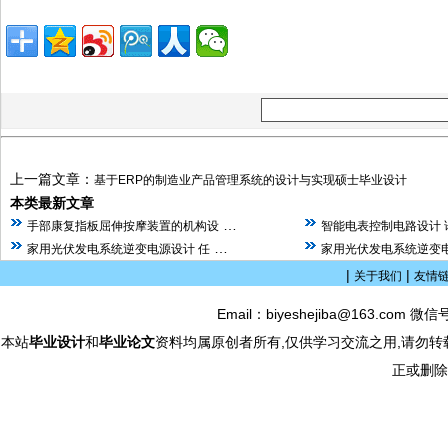
上一篇文章：
基于ERP的制造业产品管理系统的设计与实现硕士毕业设计
本类最新文章
…
手部康复指板屈伸按摩装置的机构设
智能电表控制电路设计 
…
家用光伏发电系统逆变电源设计 任
家用光伏发电系统逆变电
|
|
关于我们
友情
Email：biyeshejiba@163.com 微信
本站
毕业设计
和
毕业论文
资料均属原创者所有,仅供学习交流之用,请勿转
正或删除