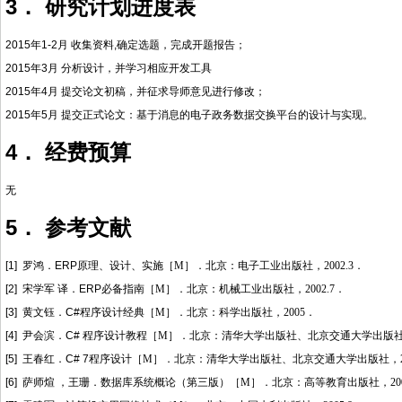
3． 研究计划进度表
2015年1-2月 收集资料,确定选题，完成开题报告；
2015年3月 分析设计，并学习相应开发工具
2015年4月 提交论文初稿，并征求导师意见进行修改；
2015年5月 提交正式论文：基于消息的电子政务数据交换平台的设计与实现。
4． 经费预算
无
5． 参考文献
[1]
罗鸿
．ERP
原理、设计、实施
［
M
］
．北京：电子工业出版社，
2002.3
．
[2]
宋学军 译
．ERP
必备指南
［
M
］
．北京：机械工业出版社，
2002.7
．
[3]
黄文钰
．C#程序设计经典［
M
］
．北京：科学出版社，
2005
．
[4]
尹会滨
．C# 程序设计教程［
M
］
．北京：清华大学出版社、北京交通大学出版
[5]
王春红
．C# 7
程序设计
［
M
］
．北京：清华大学出版社、北京交通大学出版社，
[6]
萨师煊
，王珊．数据库系统概论（第三版）［
M
］
．北京：高等教育出版社，
20