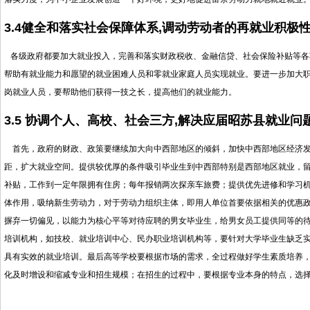
3.4
健全和落实社会保障体系
,
调动劳动者的再就业积极
各级政府都要加大就业投入，完善和落实财政税收、金融信贷、社会保险补贴等各
帮助有就业能力和愿望的就业困难人员和零就业家庭人员实现就业。要进一步加大
岗就业人员，要帮助他们获得一技之长，提高他们的就业能力。
3.5
协调个人、高校、社会三方
,
解决应届
昭苏县就业问
首先，政府的财政、政策要继续加大向中西部地区的倾斜，加快中西部地区经济发
距，扩大就业空间。提供较优厚的条件吸引毕业生到中西部特别是西部地区就业，
补贴，工作到一定年限拥有住房；每年报销两次探亲车旅费；提供优先进修和学习
体作用，吸纳新生劳动力，对于劳动力组织主体，即用人单位首要依据相关的优惠
摒弃一切偏见，以能力为核心平等对待应聘的男女毕业生，给男女员工提供同等的
培训机构，如技校、就业培训中心、民办职业培训机构等，要针对大学毕业生缺乏
具有实效的就业培训。最后高等学校要根据市场的需求，全过程做好学生素质培养
化及时增设和缩减专业和招生规模；在招生的过程中，要根据专业本身的特点，选