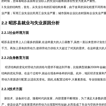
的时候，意味着昭苏县国有企业职工的失业问题将由潜在性变为更具严重性。
3.失业的结构性，首先，从失业分布的区域结构来看，由于改革的深化程度不同而
业严重；军用工业失业比民用工业失业严重；城市国有企业比农村国有企业失业严
2.2
昭苏县就业与失业原因分析
2.2.1
社会环境方面
昭苏县是世界上人口最多的国家,在这样庞大的人口基数下,虽然一直以来坚持计划生
千万。再加上原有的劳动力,使得劳动力供给大大超过了对其的需求。在这样庞大的人
2.2.2
自身教育方面
经济结构的变化对劳动力的供给与需求不能达到平衡，比较典型就像2008年金融
结构的优化升级。在这个过程中,就会出现各种各样的问题。此外，地区经济发展和
劳动力资源进行配置,以适应其变化。因此,在配置过程中,大量素质低、专业技能落
2.2.3
技术方面
新技术、设备的引进。随着时代的发展，内部需要不断增加，为了满足大多数的需求
产，使适合该产业发展需求的劳动力出现暂时性短缺,从而造成了失业与空岗并存的