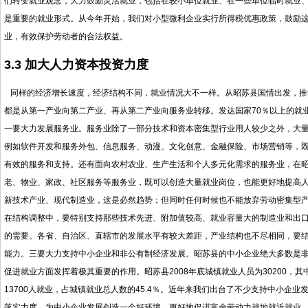
们转变就业观念，大力鼓励灵活就业，包括在较小单位就业、在一些单位临时就业
是重要的就业形式。从今年开始，我们对小型微利企业实行所得税优惠政策，鼓励
业，有效保护劳动者的合法权益。
3.3
加大人力资本投资力度
同样的经济增长速度，经济结构不同，就业情况大不一样。从昭苏县国情出发，推
都是从第一产业向第二产业、再从第二产业向服务业转移。发达国家70％以上的就
一要大力发展服务业。服务业除了一部分技术和资本密集型行业用人较少之外，大
例如软件开发和服务外包、信息服务、动漫、文化创意、金融保险、市场营销等，
有效的服务和支持。还有面向农村农业、生产生活和个人多元化需求的服务业，在
老、物业、家政、社区服务等服务业，既可以创造大量就业岗位，也能更好地提高
新技术产业、现代制造业，这是必然趋势；但同时任何时候也不能放弃劳动密集型
在结构调整中，要特别支持那些技术先进、附加值较高、就业容量大的制造业和出
的需要。各省、自治区、直辖市的发展水平有较大差距，产业结构也不尽相同，要
能力。三要大力支持中小企业和非公有制经济发展。昭苏县的中小企业绝大多数是
促进就业方面发挥着极其重要的作用。昭苏县2008年底城镇就业人员为30200，其
13700人就业，占城镇就业总人数的45.4％。近年来我们出台了不少支持中小
落实力度，为中小企业发展创造一个好环境，更好地促进富余劳动力就地就近就业