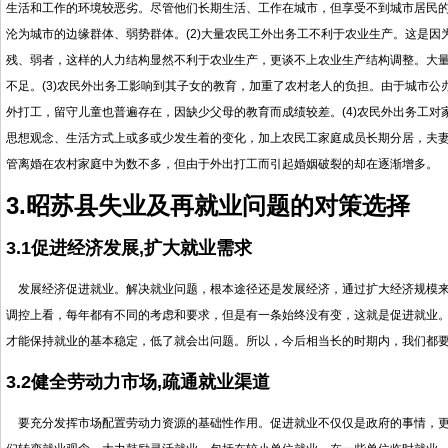
生活和工作的环境较恶劣。尽管他们长期生活、工作在城市，但享受不到城市居民
沦为城市的边缘群体、弱势群体。(2)大量农民工外出务工不利于农业生产。这是
残、弱者，这样的人力结构显然不利于农业生产，更谈不上农业生产结构调整。大
不足。(3)农民外出务工影响到其子女的教育，加重了农村老人的负担。由于城市
外打工，留守儿童也普遍存在，因缺少父母的教育而成绩较差。(4)农民外出务工
思想观念、生活方式上或多或少发生着的变化，加上农民工家庭成员长期分居，夫
管离婚在农村家庭中为数不多，但由于外出打工而引起婚姻破裂的却在逐渐增多。
3.昭苏县失业及再就业问题的对策选择
3.1
促进经济发展
,
扩大就业需求
发展经济促进就业。解决就业问题，根本途径还是发展经济，通过扩大经济规模来
调控上看，每年都有不同的考虑和要求，但是有一条始终没有变，这就是促进就业。
才能保持就业的基本稳定，低了就会出问题。所以，今后相当长的时期内，我们都
3.2
健全劳动力市场
,
疏通就业渠道
要充分发挥市场配置劳动力资源的基础性作用。促进就业不仅仅是政府的事情，更