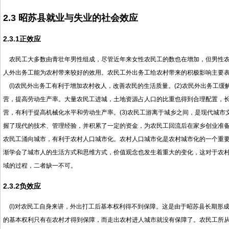
2.3
昭苏县就业与失业的社会效应
2.3.1
正效应
农民工大多数由青壮年男性组成，尽管近年来女性农民工的数也在增加，但男性农
人外出务工能为农村带来较好的效用。农民工外出务工给农村带来的积极影响主要表
(l)农民外出务工有利于增加农村收人，改善农民的生活质量。(2)农民外出务工
营，提高劳动生产率。大量农民工进城，土地资源占人口的比重也得到合理配置，
营，有利于提高机械化水平和劳动生产率。(3)农民工游离于城乡之间，是现代城
握了现代的技术、管理经验，并积累了一定的资金，为农民工回流后在家乡创业准备
农民工涌向城市，有利于农村人口城市化。农村人口城市化是农村城市化的一个重
渐学会了城市人的生活方式和思维方式，价值观念也发生着重大的变化，这对于农
域的过程，二者缺一不可。
2.3.2
负效应
(l)对农民工自身来讲，外出打工后基本权利得不到保障。这是由于昭苏县长期形
的基本权利只有在农村才得到保障，而走出农村进人城市就没有保障了。农民工所