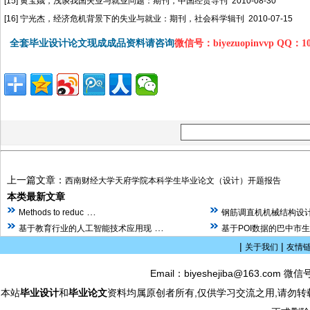
[15] 黄宝娥，浅谈我国失业与就业问题：期刊，中国经贸导刊 2010-08-30
[16] 宁光杰，经济危机背景下的失业与就业：期刊，社会科学辑刊 2010-07-15
全套毕业设计论文现成成品资料请咨询
微信号：biyezuopinvvp QQ：1
上一篇文章：
西南财经大学天府学院本科学生毕业论文（设计）开题报告
本类最新文章
…
Methods to reduc
钢筋调直机机械结构设计
…
基于教育行业的人工智能技术应用现
基于POI数据的巴中市
|
|
关于我们
友情
Email：biyeshejiba@163.com 微信
本站
毕业设计
和
毕业论文
资料均属原创者所有,仅供学习交流之用,请勿转