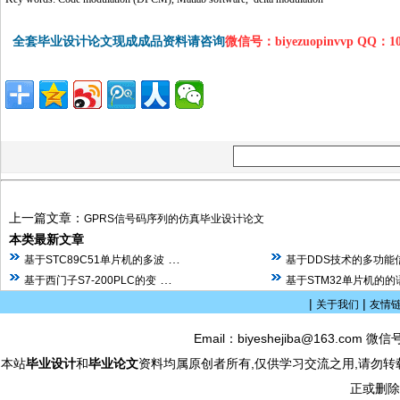
全套毕业设计论文现成成品资料请咨询
微信号：biyezuopinvvp QQ：1
上一篇文章：
GPRS信号码序列的仿真毕业设计论文
本类最新文章
…
基于STC89C51单片机的多波
基于DDS技术的多功能
…
基于西门子S7-200PLC的变
基于STM32单片机的
|
|
关于我们
友情
Email：biyeshejiba@163.com 微信
本站
毕业设计
和
毕业论文
资料均属原创者所有,仅供学习交流之用,请勿转
正或删除