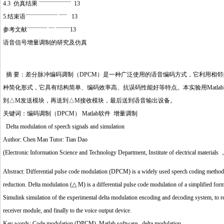
4.3 仿真结果 ¨¨¨¨¨¨¨¨¨¨¨¨¨¨¨¨ 13
5.结束语¨¨¨¨¨¨¨¨¨¨¨¨¨¨¨¨ ¨¨¨¨ 13
参考文献¨¨¨¨¨¨¨¨¨¨ ¨¨¨ ¨¨¨¨¨¨¨13
语音信号增量调制的研究及仿真
摘 要：差分脉冲编码调制（DPCM）是一种广泛使用的语音编码方式，它利用相
种简化形式，它具有结构简单、编码效率高、抗误码性能好等特点。本实验用Matlab
到△M发送模块，再送到△M接收模块，最后送到语音输出设备。
关键词：编码调制（DPCM） Matlab软件 增量调制
Delta modulation of speech signals and simulation
Author: Chen Man Tutor: Tian Dao
(Electronic Information Science and Technology Department, Institute of electrical material
Abstract: Differential pulse code modulation (DPCM) is a widely used speech coding method w
reduction. Delta modulation (△ M) is a differential pulse code modulation of a simplified form, 
Simulink simulation of the experimental delta modulation encoding and decoding system, to r
receiver module, and finally to the voice output device.
Key words: Code modulation (DPCM), Matlab software, delta modulation