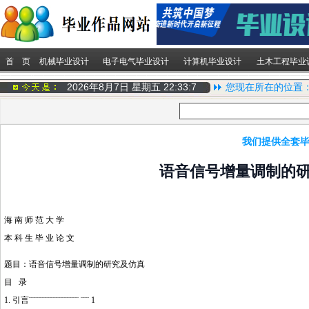
首 页
机械毕业设计
电子电气毕业设计
计算机毕业设计
土木工程毕业
2026年8月7日 星期五
22:33:7
您现在所在的位置
我们提供全套毕
语音信号增量调制的
海 南 师 范 大 学
本 科 生 毕 业 论 文
题目：语音信号增量调制的研究及仿真
目 录
1. 引言¨¨¨¨¨¨¨¨¨¨¨¨¨¨¨¨¨¨ ¨¨¨ 1