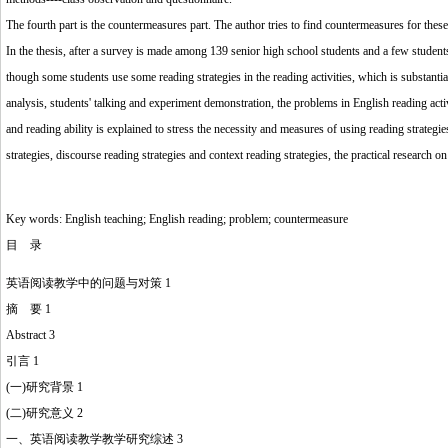
The fourth part is the countermeasures part. The author tries to find countermeasures for these 
In the thesis, after a survey is made among 139 senior high school students and a few students h
though some students use some reading strategies in the reading activities, which is substantia
analysis, students' talking and experiment demonstration, the problems in English reading acti
and reading ability is explained to stress the necessity and measures of using reading strategi
strategies, discourse reading strategies and context reading strategies, the practical research 
Key words: English teaching; English reading; problem; countermeasure
目 录
英语阅读教学中的问题与对策 1
摘 要 1
Abstract 3
引言 1
(一)研究背景 1
(二)研究意义 2
一、英语阅读教学教学研究综述 3