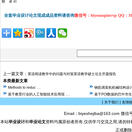
附 录 41
全套毕业设计论文现成成品资料请咨询
微信号：biyezuopinvvp QQ：1
上一篇文章：
英语阅读教学中的问题与对策英语教学硕士论文开题报告
本类最新文章
…
Methods to reduc
钢筋调直机机械结构设计
…
基于教育行业的人工智能技术应用现
基于POI数据的巴中市
|
|
关于我们
友情
Email：biyeshejiba@163.com 微信
本站
毕业设计
和
毕业论文
资料均属原创者所有,仅供学习交流之用,请勿转
正或删除