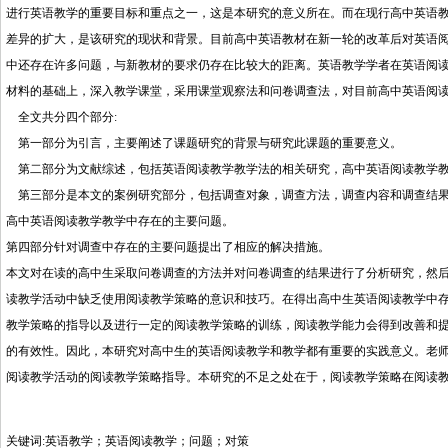
进行英语教学的重要目标和重点之一，这是本研究的意义所在。而在现行高中英语
差异的扩大，是该研究的现状和背景。目前高中英语教材在新一轮的改革后对英语
中还存在许多问题，与新教材的要求仍存在比较大的距离。英语教学学者在英语阅
材料的基础上，深入教学课堂，采用课堂观察法和问卷调查法，对目前高中英语阅
全文共分四个部分:
第一部分为引言，主要阐述了课题研究的背景与研究此课题的重要意义。
第二部分为文献综述，包括英语阅读教学教学法的相关研究，高中英语阅读教学教
第三部分是本文的案例研究部分，包括调查对象，调查方法，调查内容和调查结果
高中英语阅读教学教学中存在的主要问题。
第四部分针对调查中存在的主要问题提出了相应的解决措施。
本文对在读的高中生采取问卷调查的方法并对问卷调查的结果进行了分析研究，然
读教学活动中缺乏使用阅读教学策略的意识和技巧。在得出高中生英语阅读教学中
教学策略的指导以及进行一定的阅读教学策略的训练，阅读教学能力会得到改善和
的有效性。因此，本研究对高中生的英语阅读教学和教学都有重要的实践意义。老
阅读教学活动的阅读教学策略指导。本研究的不足之处在于，阅读教学策略在阅读
关键词:英语教学；英语阅读教学；问题；对策