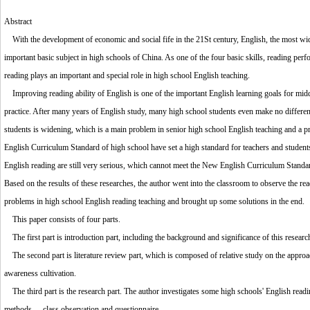
Abstract
With the development of economic and social fife in the 21St century, English, the most wide
important basic subject in high schools of China. As one of the four basic skills, reading perfor
reading plays an important and special role in high school English teaching.
Improving reading ability of English is one of the important English learning goals for middle
practice. After many years of English study, many high school students even make no differenc
students is widening, which is a main problem in senior high school English teaching and a
English Curriculum Standard of high school have set a high standard for teachers and students
English reading are still very serious, which cannot meet the New English Curriculum Standard
Based on the results of these researches, the author went into the classroom to observe the r
problems in high school English reading teaching and brought up some solutions in the end.
This paper consists of four parts.
The first part is introduction part, including the background and significance of this researc
The second part is literature review part, which is composed of relative study on the approach
awareness cultivation.
The third part is the research part. The author investigates some high schools' English read
methods----class observation and questionnaire.