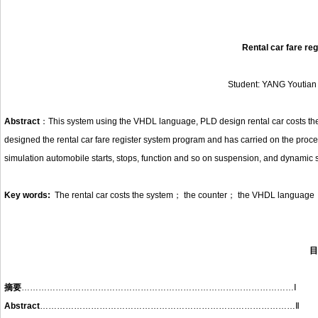
Rental car fare re
Student: YANG Youtia
Abstract
：This system using the VHDL language, PLD design rental car costs t
designed the rental car fare register system program and has carried on the procedu
simulation automobile starts, stops, function and so on suspension, and dynamic
Key words:
The rental car costs the system； the counter； the VHDL langua
目
摘要
……………………………………………………………………………………Ⅰ
Abstract
………………………………………………………………………………Ⅱ