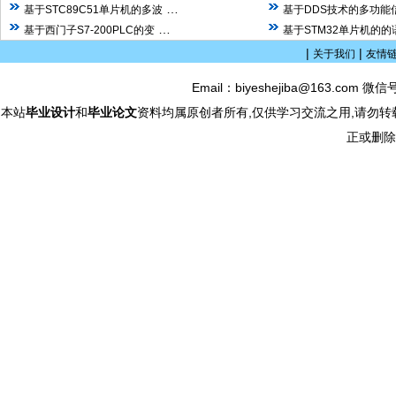
…
基于STC89C51单片机的多波
基于DDS技术的多功能
…
基于西门子S7-200PLC的变
基于STM32单片机的
|
|
关于我们
友情
Email：biyeshejiba@163.com 微信
本站
毕业设计
和
毕业论文
资料均属原创者所有,仅供学习交流之用,请勿转
正或删除