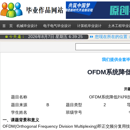
首 页
机械毕业设计
电子电气毕业设计
计算机毕业设计
土木工程毕业
2026年8月7日 星期五
6:39:26
您现在所在的位置
我们提供全套毕
OFDM系统降
开
题目名称
OFDM
系统降低
PAPR
题目来源
B
题目类型
2
学生姓名
班级学号
一、
课题背景和意义
OFDM(Orthogonal Frequency Division Multiplexing)
即正交频分复用技