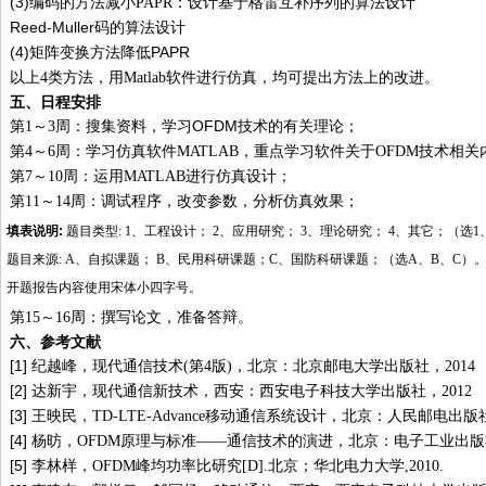
(3)
编码的方法减小
PAPR
：设计基于格雷互补序列的算法设计
Reed-Muller
码的算法设计
(4)
PAPR
矩阵变换方法降低
以上
4
类方法，用
Matlab
软件进行仿真，均可提出方法上的改进。
五、日程安排
第
OFDM技术的有关理论；
1
～
3
周：搜集资料，学习
第
4
～
6
周：学习仿真软件
MATLAB
，重点学习软件关于
OFDM
技术相关
第
7
～
10
周：运用
MATLAB
进行仿真设计；
第
11
～
14
周：调试程序，改变参数，分析仿真效果；
填表说明
:
题目类型
: 1
、工程设计；
2
、应用研究；
3
、理论研究；
4
、其它；（选
1
题目来源
: A
、自拟课题；
B
、民用科研课题；
C
、国防科研课题；（选
A
、
B
、
C
）
开题报告内容使用宋体小四字号。
第
15
～
16
周：撰写论文，准备答辩。
六、参考文献
[1]
纪越峰，现代通信技术
(
第
4
版
)
，北京：北京邮电大学出版社，
2014
[2]
达新宇，现代通信新技术，西安：西安电子科技大学出版社，
2012
[3]
王映民，
TD-LTE-Advance
移动通信系统设计，北京：人民邮电出版
[4]
杨昉，
OFDM
原理与标准
——
通信技术的演进，北京：电子工业出版
[5]
李林样，
OFDM
峰均功率比研究
[D].
北京；华北电力大学
,2010.