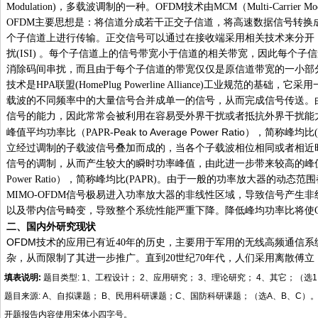
Modulation)
，多载波调制的一种。
OFDM
技术由
MCM
（
Multi-Carrier Mo
OFDM
主要思想是：将信道分成若干正交子信道，将高速数据信号转换
个子信道上进行传输。正交信号可以通过在接收端采用相关技术来分开
扰
(ISI)
。每个子信道上的信号带宽小于信道的相关带宽，因此每个子信
消除码间串扰，而且由于每个子信道的带宽仅仅是原信道带宽的一小部
技术是
HPA
联盟
(HomePlug Powerline Alliance)
工业规范的基础，它采用
载波的不同频率中的大量信号合并成单一的信号，从而完成信号传送。
信号的能力，因此常常会被利用在容易受外界干扰或者抵抗外界干扰能
峰值平均功率比（
-Peak to Average Power Ratio
PAPR
），简称峰均比
立经过调制的子载波信号叠加而成的，当各个子载波相位相同或者相近
信号的调制，从而产生较大的瞬时功率峰值，由此进一步带来较高的峰
Power Ratio
），简称峰均比
(PAPR)
。由于一般的功率放大器的动态范围
MIMO-OFDM
信号极易进入功率放大器的非线性区域，导致信号产生非
以及带内信号畸变，导致整个系统性能严重下降。降低峰均功率比将使
二、国内外研
究
现状
OFDM
技术的应用已有近
40
年的历史，主要用于军用的无线高频通信系
杂，从而限制了其进一步推广。直到
20
世纪
70
年代，人们采用离散傅立
填表说明
:
题目类型: 1、工程设计； 2、应用研究； 3、理论研究； 4、其它；（选1
题目来源: A、自拟课题； B、民用科研课题；C、国防科研课题；（选A、B、C）
开题报告内容使用宋体小四字号。