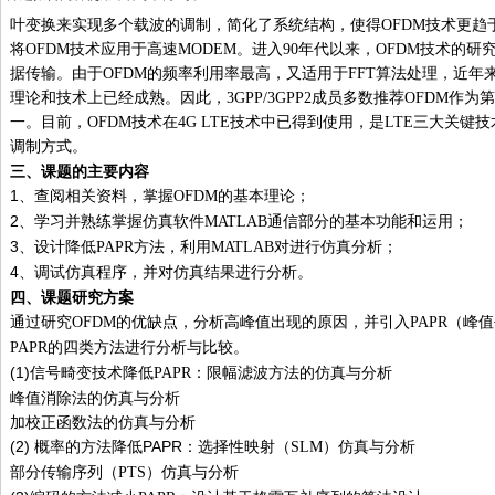
叶变换来实现多个载波的调制，简化了系统结构，使得
OFDM
技术更趋
将
OFDM
技术应用于高速
MODEM
。进入
90
年代以来，
OFDM
技术的研
据传输。由于
OFDM
的频率利用率最高，又适用于
FFT
算法处理，近年
理论和技术上已经成熟。因此，
3GPP/3GPP2
成员多数推荐
OFDM
作为第
一。目前，
OFDM
技术在
4G LTE
技术中已得到使用，是
LTE
三大关键技
调制方式。
三、
课题的主要内容
1
、查阅相关资料，掌握
OFDM
的基本理论；
2
、学习并熟练掌握仿真软件
MATLAB
通信部分的基本功能和运用；
3
、设计降低
PAPR
方法，利用
MATLAB
对进行仿真分析；
4
、调试仿真程序，并对仿真结果进行分析。
四、课题研究方案
通过研究
OFDM
的优缺点，分析高峰值出现的原因，并引入
PAPR
（峰值
四类方法进行分析与比较。
PAPR
的
(1)
信号畸变技术降低
PAPR
：限幅滤波方法的仿真与分析
峰值消除法的仿真与分析
加校正函数法的仿真与分析
(2) 概率的方法降低PAPR
选择性映射（
仿真与分析
：
SLM
）
部分传输序列（
仿真与分析
PTS
）