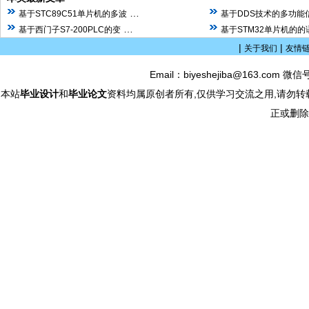
…
基于STC89C51单片机的多波
基于DDS技术的多功能
…
基于西门子S7-200PLC的变
基于STM32单片机的
|
|
关于我们
友情
Email：biyeshejiba@163.com 微信
本站
毕业设计
和
毕业论文
资料均属原创者所有,仅供学习交流之用,请勿转
正或删除