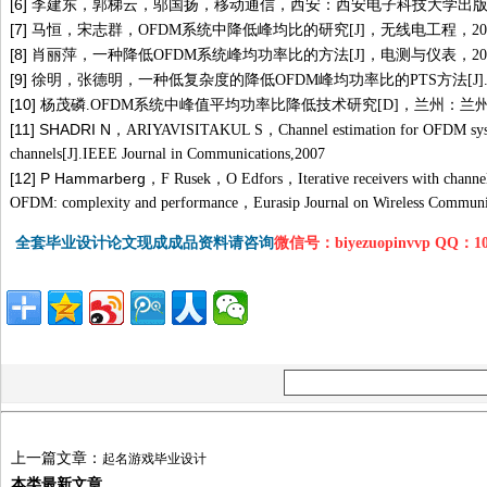
[6]
李建东，郭梯云，邬国扬，移动通信，西安：西安电子科技大学出
[7]
马恒，宋志群，
OFDM
系统中降低峰均比的研究
[J]
，无线电工程，
20
[8]
肖丽萍，一种降低
OFDM
系统峰均功率比的方法
[J]
，电测与仪表，
20
[9]
徐明，张德明，一种低复杂度的降低
OFDM
峰均功率比的
PTS
方法
[J]
[10]
杨茂磷
.OFDM
系统中峰值平均功率比降低技术研究
[D]
，兰州：兰
[11] SHADRI N
，
ARIYAVISITAKUL S
，
Channel estimation for OFDM sys
channels[J].IEEE Journal in Communications,2007
[12] P Hammarberg
，
F Rusek
，
O Edfors
，
Iterative receivers with chann
OFDM: complexity and performance
，
Eurasip Journal on Wireless Commun
全套毕业设计论文现成成品资料请咨询
微信号：biyezuopinvvp QQ：1
上一篇文章：
起名游戏毕业设计
本类最新文章