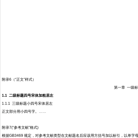
附录6（“正文”样式）
第一章 一级
1.1 二级标题四号宋体加粗居左
1.1.1 三级标题小四号宋体居左
正文部分用小四号字。……
附录7(“参考文献”格式)
根据GB3469
规定，对参考文献类型在文献题名后应该用方括号加以标引，以单字