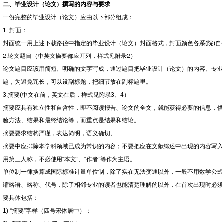
二、毕业设计（论文）撰写的内容与要求
一份完整的毕业设计（论文）应由以下部分组成：
1. 封面：
封面统一用上述下载路径中指定的毕业设计（论文）封面格式，封面颜色各系(院)自行
2.论文题目（中英文摘要都应开列，样式见附录2）
论文题目应该用简短、明确的文字写成，通过题目把毕业设计（论文）的内容、专业
题，为避免冗长，可以设副标题，把细节放在副标题里。
3.摘要(中文在前，英文在后，样式见附录
3
、4）
摘要应具有独立性和自含性，即不阅读报告、论文的全文，就能获得必要的信息，
验方法、结果和最终结论等，而重点是结果和结论。
摘要要求结构严谨，表达简明，语义确切。
摘要中应排除本学科领域已成为常识的内容；不要把应在文献综述中出现的内容写入
用第三人称，不必使用“本文”、“作者”等作为主语。
单位制一律换算成国际标准计量单位制，除了实在无法变通以外，一般不用数学公
缩略语、略称、代号，除了相邻专业的读者也能清楚理解的以外，在首次出现时必须
要具体包括：
1) “摘要”字样（四号宋体居中）；