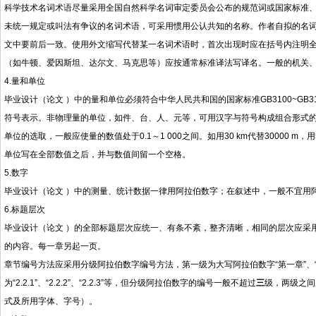
科学技术名词术语尽量采用全国自然科学名词审定委员会公布的规范词或国家标准
未统一规定或叫法有争议的名词术语，可采用惯用公认共知的名称。作者自拟的名
文中要前后一致。使用外文缩写代替某一名词术语时，首次出现时应在括号内注明
（如牛顿、爱因斯坦、达尔文、马克思等）应按通常标准译法写译名。一般的机关
4.量和单位
毕业设计（论文 ）中的量和单位必须符合中华人民共和国的国家标准GB3100~GB3
符号表示。非物理量的单位，如件、台、人、元等，可用汉字与符号构成组合形式的单
单位的选取，一般应使量的数值处于0.1～1 000之间。如用30 km代替30000 m，用5 
单位写在全部数值之后，并与数值间留一个空格。
5.数字
毕业设计（论文 ）中的测量、统计数据一律用阿拉伯数字；在叙述中，一般不宜用
6.标题层次
毕业设计（论文 ）的全部标题层次应统一、有条不紊，整齐清晰，相同的层次应采
的内容。每一章另起一页。
章节编号方法应采用分级阿拉伯数字编号方法，第一级为大写阿拉伯数字“第一章”、“第二章”、
为“2.2.1”、“2.2.2”、“2.2.3”等，但分级阿拉伯数字的编号一般不超过
三
级，两级之间
式及所用字体、字号）。