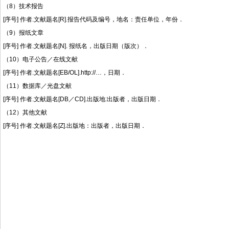
（
8
）技术报告
[
序号
]
作者
.
文献题名
[R].
报告代码及编号，地名：责任单位，年份．
（
9
）报纸文章
[
序号
]
作者
.
文献题名
[N].
报纸名，出版日期（版次）．
（
10
）电子公告／在线文献
[
序号
]
作者
.
文献题名
[EB/OL].http://…
，日期．
（
11
）数据库／光盘文献
[
序号
]
作者
.
文献题名
[DB
／
CD].
出版地
:
出版者，出版日期．
（
12
）其他文献
[
序号
]
作者
.
文献题名
[Z].
出版地：出版者，出版日期．