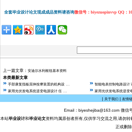
全套毕业设计论文现成成品资料请咨询
微信号：biyezuopinvvp QQ：1
上一篇文章：
安迪尔水利枢纽基本资料
本类最新文章
…
手部康复指板屈伸按摩装置的机构设
智能电表控制电路设计 
…
家用光伏发电系统逆变电源设计 任
家用光伏发电系统逆变电
|
|
关于我们
友情
Email：biyeshejiba@163.com 微信
本站
毕业设计
和
毕业论文
资料均属原创者所有,仅供学习交流之用,请勿转
正或删除