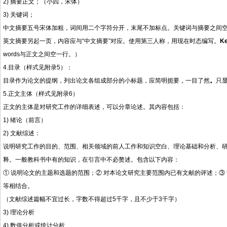
2) 摘要正文；（小四，宋体）
3) 关键词；
中文摘要五号宋体加粗，词间用二个字符分开，末尾不加标点。关键词与摘要之间空
英文摘要另起一页，内容应与“中文摘要”对应。使用第三人称，用现在时态编写。
K
words与正文之间空一行。）
4.目录（样式见附录
5
）：
目录作为论文的提纲，列出论文各组成部分的小标题，应简明扼要，一目了然
。
只
5.正文主体（样式见
附录
6）
正文的主体是对研究工作的详细表述，可以分章论述。其内容包括：
1) 绪论（前言）
2) 文献综述：
说明研究工作的目的、范围、相关领域的前人工作和知识空白、理论基础和分析、
释。一般教科书中有的知识，在引言中不必赘述。包含以下内容：
① 说明论文的主题和选题的范围；② 对本论文研究主要范围内已有文献的评述；③
等相结合。
（文献综述篇幅不宜过长，字数不得超过5千字，且不少于3千字）
3) 理论分析
4) 数值分析或统计分析