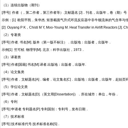
（
1
）连续出版物（期刊）
[
序号
]
作者（，第二作者，第三作者等）
.
文献题名
[J]
．刊名，出版年，卷（期）号
示例：[1]
欧阳平凯，朱华杰
.
矩形截面气升式环流反应器中非牛顿流体的气含率与
[2] Ouyang P K
，
C
histi M Y, Moo-Young M. Heat Transfer in Airlift Reactors [J].
（
2
）专著类
[
序号
]
作者
.
书名
[M].
版本（第一版不标注）．出版地：出版者，出版年．
示例
[1]
竺可桢
.
物理学
[M].
北京：科学出版社，
1973
．
（
3
）译著类
[
序号
]
作者
[
国藉
].
书名
[M].
译者
.
出版地：出版者，出版年
.
（
4
）论文集类
[
序号
]
作者．文献题名
[A]
．编者．论文集名
[C]
．出版地：出版者，出版年．起始页
（
5
）学位论文类
[
序号
]
作者．文献题名
[D].
（英文用
[Dissertation]
）．所在城市：单位，年份．
（
6
）专利
[
序号
]
申请者
.
专利题名
[P].
专利国别：专利号，发布日期．
（
7
）技术标准
[
序号
]
技术标准代号
.
技术标准名称
[S]
．