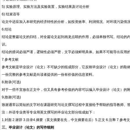
5) 实验原理、实验方法及实验装置，实验结果及讨论分析
6) 结束语等
论文中还应加入本研究的经济特性的分析，如投资效率、利润情况、对环境污染情
6.结论
结论是整篇论文的归结，对全篇论文起到画龙点睛的作用，必须单独书写。结论的
识。
结论的措词必须严谨，逻辑性必须严密，文字必须鲜明具体。如果不可能导出应用
7.参考文献
参考文献是毕业设计（论文）不可缺少的组成部分，它反映毕业设计（论文）的取
一份完整的参考文献是向读者提供的一份有价值的信息资料。
8.附录(可选)
对于一些不宜放在正文中，但又具有参考价值的内容可以编入毕业设计（论文）的
9
.
致谢(可选)
致谢通常以简短的文字对在课题研究与论文撰写过程中直接给予帮助的指导教师、
注：外语专业类等专业用英文撰写的毕业论文部分组成如下：
1.封面 2.谢辞 3.目录4.摘要（英文摘要在先，中文摘要在后）5.正文 6.注释 7.参考
三、毕业设计（论文）的写作细则