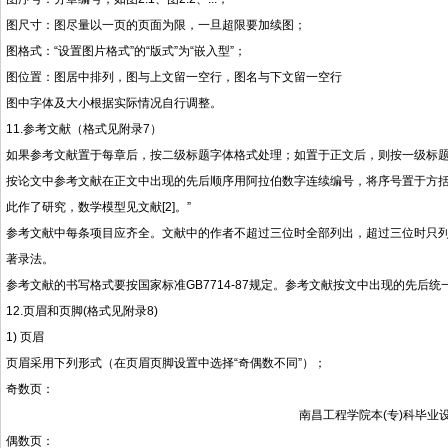
图尺寸：图尽量以一页的页面为限，一旦超限要加续图；
图格式：“设置图片格式”的“版式”为“嵌入型”；
图位置：图居中排列，图与上文留一空行，图名与下文留一空行
图中字体及大小根据实际情况自行调整。
11.参考文献（格式见附录
7
）
如果参考文献置于每章后，按二级标题字体格式处理；如置于正文后，则按一级标
按论文中参考文献在正文中出现的先后顺序用阿拉伯数字连续编号，将序号置于方括
此作了研究，数学模型见文献[2]。”
参考文献中每条项目应齐全。文献中的作者不超过三位时全部列出，超过三位时只列前三位
著录法。
参考文献的书写格式要按国家标准GB7714-87规定。参考文献按文中出现的先后
12.页眉和页脚(格式见附录8)
1) 页眉
页眉采用下列形式（在页眉页脚设置中选择“奇偶数不同”）；
奇数页：
南昌工程学院本(专)科毕业
偶数页：