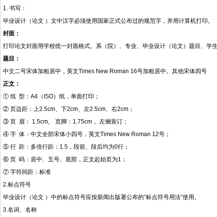
1. 书写：
毕业设计（论文 ）文中汉字必须使用国家正式公布过的规范字，并用计算机打印。
封面：
打印论文封面用学校统一封面格式。系（院）、专业、毕业设计（论文）题目、学
题目：
中文二号宋体加粗居中，英文Times New Roman 16号加粗居中。其他宋体四号
正文：
① 纸 型：A4（ISO）纸，单面打印；
② 页边距：上2.5cm、下2cm、左2.5cm、右2cm；
③ 页 眉： 1.5cm, 页脚：1.75cm， 左侧装订；
④ 字 体：中文全部宋体小四号，英文Times New Roman 12号；
⑤ 行 距：多倍行距：1.5，段前、段后均为0行；
⑥ 页 码：居中、五号、底部，正文起始页为1；
⑦ 字符间距：标准
2.标点符号
毕业设计（论文 ）中的标点符号应按新闻出版署公布的“标点符号用法”使用。
3.名词、名称