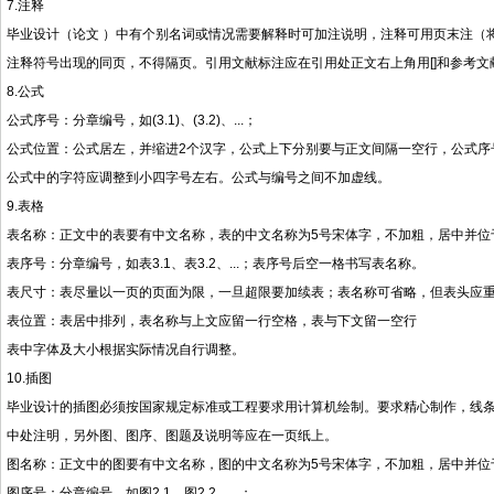
7.注释
毕业设计（论文 ）中有个别名词或情况需要解释时可加注说明，注释可用页末注（
注释符号出现的同页，不得隔页。引用文献标注应在引用处正文右上角用[]和参考
8.公式
公式序号：分章编号，如(3.1)、(3.2)、...；
公式位置：公式居左，并缩进2个汉字，公式上下分别要与正文间隔一空行，公式序号
公式中的字符应调整到小四字号左右。公式与编号之间不加虚线。
9.表格
表名称：正文中的表要有中文名称，表的中文名称为5号宋体字，不加粗，居中并位于
表序号：分章编号，如表3.1、表3.2、...；表序号后空一格书写表名称。
表尺寸：表尽量以一页的页面为限，一旦超限要加续表；表名称可省略，但表头应重复
表位置：表居中排列，表名称与上文应留一行空格，表与下文留一空行
表中字体及大小根据实际情况自行调整。
10.插图
毕业设计的插图必须按国家规定标准或工程要求用计算机绘制。要求精心制作，线
中处注明，另外图、图序、图题及说明等应在一页纸上。
图名称：正文中的图要有中文名称，图的中文名称为5号宋体字，不加粗，居中并位于图
图序号：分章编号，如图2.1、图2.2、...；