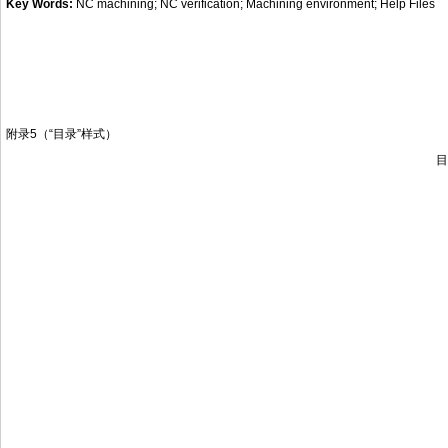
Key Words:
NC machining; NC verification; Machining environment; Help Files
附录5（“目录”样式）
目