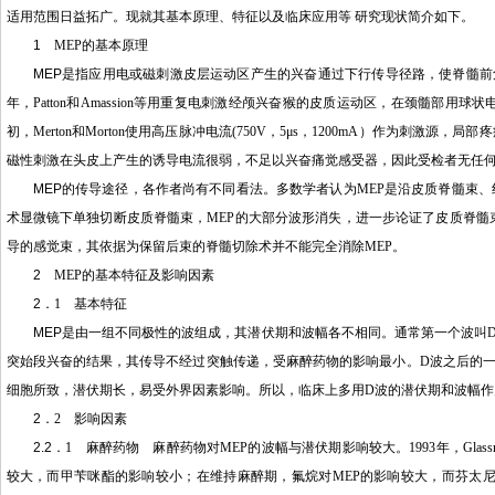
适用范围日益拓广。现就其基本原理、特征以及临床应用等 研究现状简介如下。
1
MEP
的基本原理
MEP
是指应用电或磁刺激皮层运动区产生的兴奋通过下行传导径路，使脊髓前
年，
Patton
和
Amassion
等用重复电刺激经颅兴奋猴的皮质运动区，在颈髓部用球状
初，
Merton
和
Morton
使用高压脉冲电流
(750V
，
5μs
，
1200mA
）作为刺激源，局部疼
磁性刺激在头皮上产生的诱导电流很弱，不足以兴奋痛觉感受器，因此受检者无任
MEP
的传导途径，各作者尚有不同看法。多数学者认为
MEP
是沿皮质脊髓束、
术显微镜下单独切断皮质脊髓束，
MEP
的大部分波形消失，进一步论证了皮质脊髓
导的感觉束，其依据为保留后束的脊髓切除术并不能完全消除
MEP
。
2
MEP
的基本特征及影响因素
2
．
1
基本特征
MEP
是由一组不同极性的波组成，其潜伏期和波幅各不相同。通常第一个波叫
突始段兴奋的结果，其传导不经过突触传递，受麻醉药物的影响最小。
D
波之后的
细胞所致，潜伏期长，易受外界因素影响。所以，临床上多用
D
波的潜伏期和波幅作
2
．
2
影响因素
2.2
．
1
麻醉药物 麻醉药物对
MEP
的波幅与潜伏期影响较大。
1993
年，
Glas
较大，而甲苄咪酯的影响较小；在维持麻醉期，氟烷对
MEP
的影响较大，而芬太