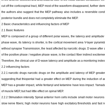
cut off the corticospinal tract, MEP most of the waveform disappeared, further de
the authors also suggest that the MEP pathway also includes a reversible condu
posterior bundle and does not completely eliminate the MEP.
2 Basic characteristics and influencing factors of MEP
2.1 Basic features
MEP is composed of a group of different polar waves, the latency and amplitude v
phase wave, its latency is shorter, is the cortical movement area V-layer pyramidal
without synapse Transmission, the least affected by narcotic drugs. D wave after
of the positive phase / negative phase wave, is the contact fiber indirect exciteme
Therefore, the clinical use of D-wave latency and amplitude as a monitoring index
2.2 influencing factors
2.2.1 narcotic drugs narcotic drugs on the amplitude and latency of MEP greater
suggesting that thiopental had a greater effect on MEP during the induction of
MEP has a greater impact, while fentanyl and ketamine have less impact. Yamada a
of muscle MEP, but had little effect on spinal MEP.
2.2.2 Stimulation intensity Spinal anterior horn cells include small motor neuro
slow nerve fibers; high motor neurons have high excitatory thresholds and fast n