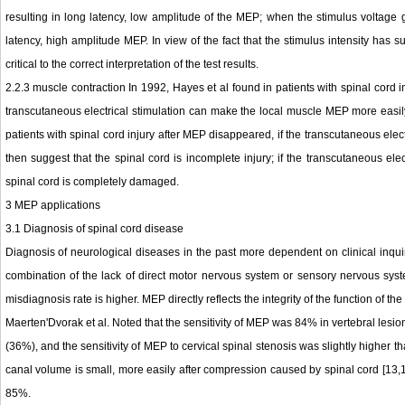
resulting in long latency, low amplitude of the MEP; when the stimulus voltage g
latency, high amplitude MEP. In view of the fact that the stimulus intensity has 
critical to the correct interpretation of the test results.
2.2.3 muscle contraction In 1992, Hayes et al found in patients with spinal cord i
transcutaneous electrical stimulation can make the local muscle MEP more easily 
patients with spinal cord injury after MEP disappeared, if the transcutaneous elec
then suggest that the spinal cord is incomplete injury; if the transcutaneous elect
spinal cord is completely damaged.
3 MEP applications
3.1 Diagnosis of spinal cord disease
Diagnosis of neurological diseases in the past more dependent on clinical inqu
combination of the lack of direct motor nervous system or sensory nervous syste
misdiagnosis rate is higher. MEP directly reflects the integrity of the function of
Maerten'Dvorak et al. Noted that the sensitivity of MEP was 84% ​​in vertebral lesio
(36%), and the sensitivity of MEP to cervical spinal stenosis was slightly higher
canal volume is small, more easily after compression caused by spinal cord [13,14
85%.