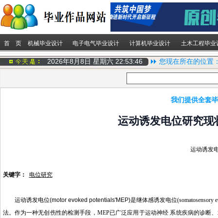
首 页
机械毕业设计
电子电气毕业设计
计算机毕业设计
土木工程毕业
2026年8月8日 星期六
22:53:46
您现在所在的位置
我们提供全套毕
运动诱发电位研究现
运动诱发
关键字：
电位研究
运动诱发电位
(motor evoked potentials'MEP)
是继体感诱发电位
(somatosensory e
法。作为一种无创伤性的检测手段，
MEP
已广泛应用于运动神经 系统疾病的诊断