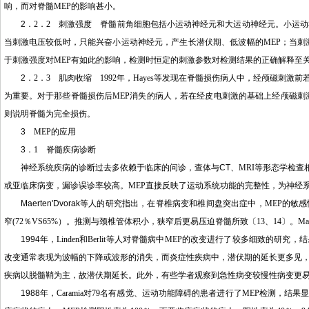
响，而对脊髓
MEP
的影响甚小。
2
．
2
．
2
刺激强度 脊髓前角细胞包括小运动神经元和大运动神经元。小运动
当刺激电压较低时，只能兴奋小运动神经元，产生长潜伏期、低波幅的
MEP
；当刺
于刺激强度对
MEP
有如此的影响，检测时恒定的刺激参数对检测结果的正确解释至
2
．
2
．
3
肌肉收缩
1992
年，
Hayes
等发现在脊髓损伤病人中，经颅磁刺激前
为重要。对于那些脊髓损伤后
MEP
消失的病人，若在经皮电刺激的基础上经颅磁刺
则说明脊髓为完全损伤。
3
MEP
的应用
3
．
1
脊髓疾病诊断
神经系统疾病的诊断过去多依赖于临床的问诊，查体与
CT
、
MRI
等形态学检查
或亚临床病变，漏诊误诊率较高。
MEP
直接反映了运动系统功能的完整性，为神经
Maerten'Dvorak
等人的研究指出，在脊椎病变和椎间盘突出症中，
MEP
的敏感
窄
(72
％
VS65%
）。推测与颈椎管体积小，狭窄后更易压迫脊髓所致〔
13
、
14
〕。
Ma
1994
年，
Linden
和
Berlit
等人对脊髓病中
MEP
的改变进行了较多细致的研究，结
改变通常表现为波幅的下降或波形的消失，而炎症性疾病中，潜伏期的延长更多见，
疾病以脱髓鞘为主，故潜伏期延长。此外，有些学者观察到急性病变较慢性病变更
1988
年，
Caramia
对
79
名有感觉、运动功能障碍的患者进行了
MEP
检测，结果