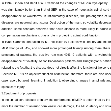
In 1994, Linden and Berlit et al. Examined the changes of MEP in myelopathy. The
was significantly better than that of SEP. In the case of neoplastic spinal c
disappearance of waveforms. In inflammatory diseases, the prolongation of l
diseases are neuronal and axonal Destruction of the main, so volatility decreas
addition, some scholars observed that acute disease is more likely to cause
compensatory mechanism to play a role in protecting spinal cord function.
In 1988, Caramia conducted 79 MEP tests for 79 patients with sensory and motor 
MEP change of 54%, and showed more prolonged latency. Among them, there we
symptoms of patients, the positive rate was 40%. 9 patients with amyotroph
disappearance of volatility. As for Parkinson's patients and Hungtington's pat
related to the fact that the disease does not directly affect the function of the cone
Because MEP is an objective function of detection, therefore, there are also used
case report, but worth learning. In addition to observing changes in amplitude 
spinal cord injury.
3.2 judgment of prognosis
In the spinal cord disease or injury, the performance of MEP is determined by the 
more the number of anterior horn kinetic cell damage, the MEP latency and volati