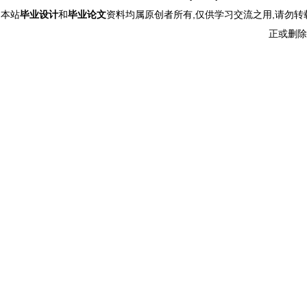
本站
毕业设计
和
毕业论文
资料均属原创者所有,仅供学习交流之用,请勿转
正或删除