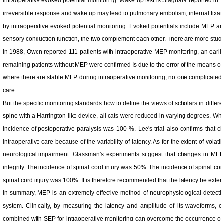
intraoperative evoked potential monitoring. Wake up test is Stagnara reported in 19
irreversible response and wake up may lead to pulmonary embolism, internal fixa
by intraoperative evoked potential monitoring. Evoked potentials include MEP a
sensory conduction function, the two complement each other. There are more studi
In 1988, Owen reported 111 patients with intraoperative MEP monitoring, an earl
remaining patients without MEP were confirmed Is due to the error of the means of 
where there are stable MEP during intraoperative monitoring, no one complicated w
care.
But the specific monitoring standards how to define the views of scholars in differ
spine with a Harrington-like device, all cats were reduced in varying degrees. 
incidence of postoperative paralysis was 100 %. Lee's trial also confirms that
intraoperative care because of the variability of latency. As for the extent of volat
neurological impairment. Glassman's experiments suggest that changes in MEP (
integrity. The incidence of spinal cord injury was 50%. The incidence of spinal 
spinal cord injury was 100%. It is therefore recommended that the latency be ext
In summary, MEP is an extremely effective method of neurophysiological detection
system. Clinically, by measuring the latency and amplitude of its waveforms
combined with SEP for intraoperative monitoring can overcome the occurrence of 