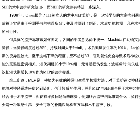
SEP
的术中监护研究较 多，而
MEP
的研究则有待进一步深入。
1988
年，
Owen
报导了
111
例病人的术中
MEP
监护，是一次较早期的大宗病例调
后被证实是由于检测手段的错误所致，并及时得到了纠正。术后功能检测，凡在术
的可行性。
但具体的监护标准该如何界定，各国的学者意见尚不统一。
Machida
在动物实
降低，当降低幅度超过
50%
、持续时间大于
7min
时，术后截瘫发生率为
100
％。
Lee
的
期的变异性较大。至于波幅下降的程度，应不超过
2/3
，否则就难免会导致术后神经
能的完整性密切相关。潜伏期延长小于
10
％组，无脊髓损伤发生；波幅瞬时 消失组
'
议把潜伏期延长
10
％作为
MEP
的监护标准。
综上所述，
MEP
是一种极为有效的神经电生理学检测方法，对于监护运动神经
能够对神经系统疾病起到诊断、估计预后的作用，并且
MEP
与
SEP
联合用于术中监护
联合用于术中监护，但仍有许多问题尚未解决，例如联合监护的标准是什么，如何
会是一种敏感性高、安全可靠的脊髓疾病检查方法和术中监护手段。