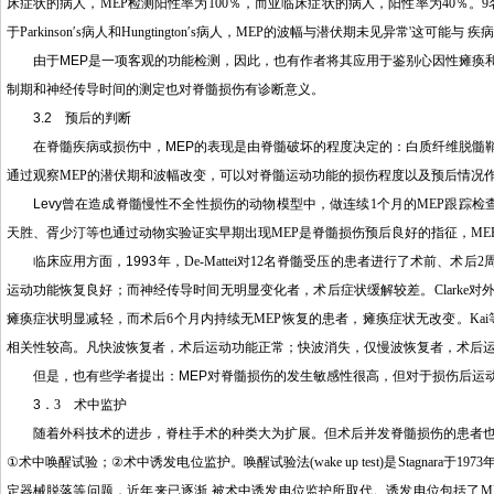
床症状的病人，
MEP
检测阳性率为
100
％，而亚临床症状的病人，阳性率为
40
％。
9
于
Parkinson′s
病人和
Hungtington′s
病人，
MEP
的波幅与潜伏期未见异常
'
这可能与 疾
由于
MEP
是一项客观的功能检测，因此，也有作者将其应用于鉴别心因性瘫痪
制期和神经传导时间的测定也对脊髓损伤有诊断意义。
3.2
预后的判断
在脊髓疾病或损伤中，
MEP
的表现是由脊髓破坏的程度决定的：白质纤维脱髓
通过观察
MEP
的潜伏期和波幅改变，可以对脊髓运动功能的损伤程度以及预后情况
Levy
曾在造成脊髓慢性不全性损伤的动物模型中，做连续
1
个月的
MEP
跟踪检
天胜、胥少汀等也通过动物实验证实早期出现
MEP
是脊髓损伤预后良好的指征，
ME
临床应用方面，
1993
年，
De-Mattei
对
12
名脊髓受压的患者进行了术前、术后
2
运动功能恢复良好；而神经传导时间无明显变化者，术后症状缓解较差。
Clarke
对
瘫痪症状明显减轻，而术后
6
个月内持续无
MEP
恢复的患者，瘫痪症状无改变。
Kai
相关性较高。凡快波恢复者，术后运动功能正常；快波消失，仅慢波恢复者，术后运
但是，也有些学者提出：
MEP
对脊髓损伤的发生敏感性很高，但对于损伤后运
3
．
3
术中监护
随着外科技术的进步，脊柱手术的种类大为扩展。但术后并发脊髓损伤的患者也
①
术中唤醒试验；
②
术中诱发电位监护。唤醒试验法
(wake up test)
是
Stagnara
于
1973
定器械脱落等问题，近年来已逐渐 被术中诱发电位监护所取代。诱发电位包括了
M