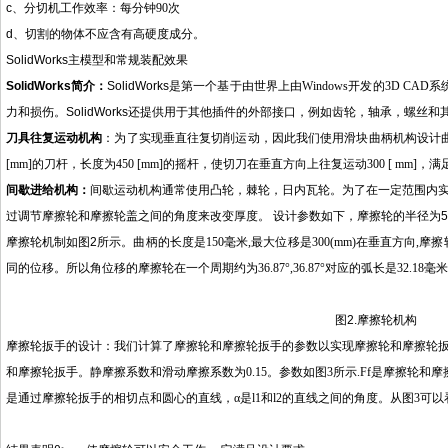
c
、分切机工作效率：每分钟
90
次
d
、切割的物体不应含有高硬度成分。
SolidWorks
主模型和常规装配效果
SolidWorks
简介
：
SolidWorks
是第一个基于由世界上由
Windows
开发的
3D CAD
系
力和
损伤
。
SolidWorks
还提供用于其他插件的外部接口，例如齿轮，轴承，螺丝和其
刀具往复运动机构
：
为了实现垂直往复切削运动，因此我们使用滑块曲柄机构设计
[mm]
的刀杆，长度为
450 [mm]
的摇杆，使切刀在垂直方向上往复运动
300 [ mm]
，满
间歇进给机构
：
间歇运动机构通常使用凸轮，棘轮，日内瓦轮。为了在一定范围内
过调节摩擦轮和摩擦轮盖之间的角度来改变厚度。
设计参数如下，摩擦轮的半径为
5
摩擦轮机制如图
2
所示。曲柄的长度是
150
毫米
,
最大位移是
300(mm)
在垂直方向
,
摩擦
同的位移。所以角位移的摩擦轮在一个周期约为
36.87
°
,36.87
°对应的弧长是
32.18
毫米
图
2.
摩擦轮机构
摩擦轮扳手的设计：
我们计算了摩擦轮和摩擦轮扳手的参数以实现摩擦轮和摩擦轮
和摩擦轮扳手。静摩擦系数和滑动摩擦系数为
0.15
。参数如图
3
所示
.Ff
是摩擦轮和摩
是通过摩擦轮扳手的相切点和圆心的直线，α是
l1
和
l2
的直线之间的角度。从图
3
可以