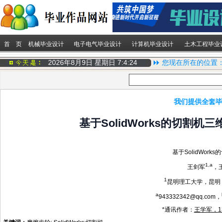
首 页
机械毕业设计
电子电气毕业设计
计算机毕业设计
土木工程毕业
2026年8月9日 星期日
7:4:24
您现在所在的位置
我们提供全套毕
基于SolidWorks的切割
基于
SolidWorks
的
1
,a
王剑军
，
1
昆明理工大学，昆明
a
943332342@qq.com
，
*
通讯作者：
王学军，
1