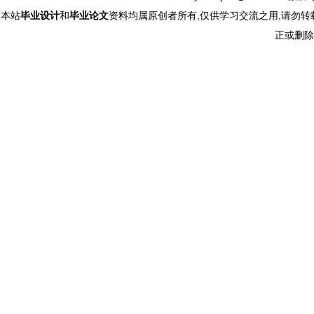
本站
毕业设计
和
毕业论文
资料均属原创者所有,仅供学习交流之用,请勿转
正或删除