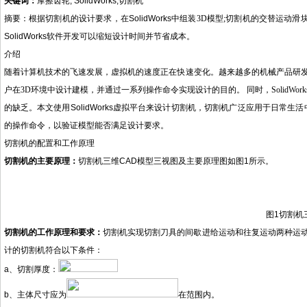
关键词：
摩擦齿轮
; SolidWorks;
切割机
摘要：根据
切割机
的设计要求，在
SolidWorks
中组装
3D
模型
;
切割机
的交替运动滑
SolidWorks
软件开发可以缩短设计时间并节省成本。
介绍
随着计算机技术的飞速发展，虚拟机的速度正在快速变化。越来越多的机械产品研
户在
3D
环境中设计建模，并通过一系列操作命令实现设计的目的。 同时，
SolidWork
的
缺乏。本文使用
SolidWorks
虚拟平台
来
设计
切割机
，
切割机
广泛应用于日常生活
的操作命令，以验证模型
能否
满足设计要求。
切割机
的配置和工作原理
切割机
的主要原理
：
切割机
三维
CAD
模型三视图及主要
原理
图如图
1
所示。
图
1
切割机
切割机
的工作原理和要求
：
切割机
实现切割刀具的间歇进给运动和往复运动两种运
计的
切割机
符合以下条件：
a
、
切割
厚度：
b
、主体尺寸应为
在范围内。