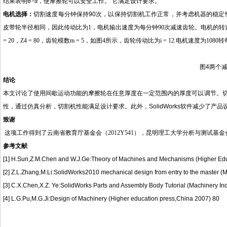
结果表明
θ
>
α，使摩擦轮可以安全工作。 它满足设计要求。
电机选择
：
切割速度每分钟保持
90
次，以保持
切割机
工作正常，并考虑机器的稳定
皮带轮半径相同，因此传动比为
1
，电机输出速度为每分钟
90
次减速齿轮。电机的转
= 20
，
Z4 = 80
，齿轮模数
m = 5
，如图
4
所示，齿轮传动比为
i = 12.
电机速度为
1080
转
图
4
两个
结论
本文讨论了使用间歇运动功能的摩擦轮
在
任意厚度在一定范围内的厚度可以调节。
性，通过仿真分析，
切割机
性能满足设计要求。此外，
SolidWorks
软件减少了产品
致谢
这项工作得到了云南省教育厅基金会（
2012Y541
），昆明理工大学分析与测试基金
参考文献
[1] H.Sun,Z.M.Chen and W.J.Ge:Theory of Machines and Mechanisms (Higher Educ
[2] Z.L.Zhang,M.Li:SolidWorks2010 mechanical design from entry to the master (
[3] C.X.Chen,X.Z. Ye:SolidWorks Parts and Assembly Body Tutorial (Machinery In
[4] L.G.Pu,M.G.Ji:Design of Machinery (Higher education press,China 2007) 80