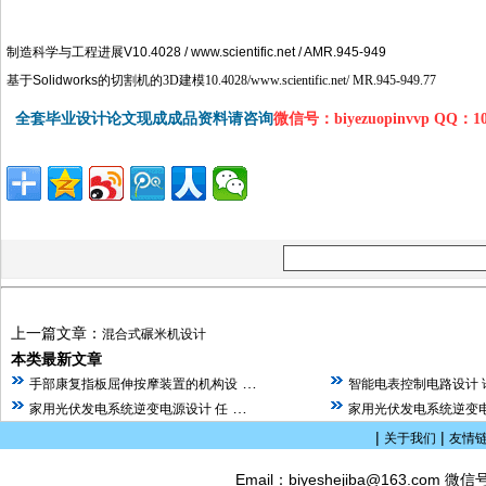
制造科学与工程进展
V10.4028 / www.scientific.net / AMR.945-949
基于
Solidworks
的切割机的
3D
建模
10.4028/www.scientific.net/ MR.945-949.77
全套毕业设计论文现成成品资料请咨询
微信号：biyezuopinvvp QQ：1
上一篇文章：
混合式碾米机设计
本类最新文章
…
手部康复指板屈伸按摩装置的机构设
智能电表控制电路设计 
…
家用光伏发电系统逆变电源设计 任
家用光伏发电系统逆变电
|
|
关于我们
友情
Email：biyeshejiba@163.com 微信