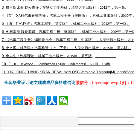
3
格里斯比著 赵云奇译：车辆动力学基础，清华大学出版社，
年，第一版。
2012
4
（英）
柯尔田春梅等译：汽车工程手册（美国版），机械工业出版社，
年
D.A
2010
5
（德）瓦伦托维：汽车工程学（英文版），机械工业出版社，
年，第一版。
2012
6 H.
布雷斯 魏春源译：汽车工程手册（德国版），机械工业出版社，
年，第一
2009
7
《汽车工程手册》编辑委员会：汽车工程手册（中国版），人民交通出版社，
201
8
史文库，姚为民：汽车构造（上、下册），人民交通出版社，
年，第六版。
2015
9
余志生：汽车理论，机械工业出版社，
年，第五版
。
2015
10
J
，
．
．
．
，
B
Heywood
Combustion Engine Fundamental
G-Hill
1 988.
11
YIK-LONG CHANG,KIRAN DESAL.WIN QSB Version2.0 Manua[M].John&Sons
全套毕业设计论文现成成品资料请咨询
微信号：biyezuopinvvp QQ：1