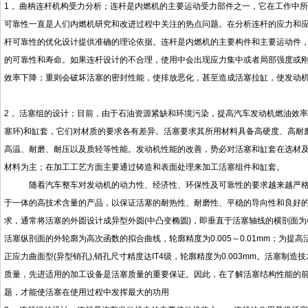
1，
曲柄连杆机构受力分析；连杆是内燃机的主要运动受力部件之一，它在工作中所
可靠性一直是人们内燃机研究和改进过程中关注的热点问题。在分析连杆的应力和
杆可靠性的优化设计提供准确的理论依据。连杆是内燃机的主要构件和主要运动件
的可靠性和寿命。如果连杆设计的不合理，使用中会出现应力集中或者局部强度或
效率下降；重则会破坏活塞的密封性能，使排放恶化，甚至造成活塞拉缸，使发动
2，
活塞组的设计
；目前，由于石油资源紧缺和环境污染，提高汽车发动机燃油效率
塞环)和缸套，它们对材质的要求各有差异。活塞要求其所用材料具备高硬度、高耐
高温、耐磨、耐压以及质轻等性能。发动机性能的改善，势必对活塞和缸套在选材
材料为主；在加工工艺方面主要通过铸造和表面处理来加工活塞组件和缸套。
随着汽车整车对发动机的动力性、经济性、环保性及可靠性的要求越来越严
于一体的高技术含量的产品，以保证活塞的耐热性、耐磨性、平稳的导向性和良好
求，通常将活塞的外圆设计成异型外圆
(中凸变椭圆)，即垂直于活塞轴线的横剖面为
活塞纵剖面的外轮廓为高次函数的拟合曲线，轮廓精度为0.005～0.01mm；为
正应力曲面型(异型销孔),销孔尺寸精度达IT4级，轮廓精度为0.003mm。活塞
质量，先进适用的加工设备是活塞质量的重要保证。因此，在了解活塞结构性能的
题，才能使活塞在使用过程中发挥最大的功用