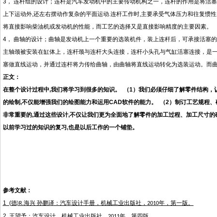
3，
连杆组的设计；连杆是汽车发动机中的主要传动机构之一，连杆的作用是将活塞
上下运动外,还左右摆动作复杂的平面运动.连杆工作时,主要承受气体压力和往复惯
将直接影响柴油机或发动机的性能，而工艺的选择又是直接影响精度的主要因素。
4，
曲轴的设计
；曲轴是发动机上一个重要的选装机件，装上连杆后，可承接活塞的
主轴颈被安装在缸体上，连杆颈与连杆大头连接，连杆小头孔与气缸活塞连接，是
塞做直线运动，并通过连杆将力传给曲轴，由曲轴将直线运动转化为选装运动。而
正文：
在整个设计过程中
,我们将学习到很多的知识。 （1）我们必须仔细了解零件结构，
的绘制,不仅能增强我们的绘图能力和运用CAD软件的能力。 （2）制订工艺规程
非常重要的,通过这些设计,不仅让我们更为全面地了解零件的加工过程、加工尺寸的
以前学习过的知识的复习,也是以后工作的一个铺垫。
参考文献：
1 (
德
海兴 孙鹏译：汽车设计手册，机械工业出版社，
年，第一版。
)R.
2010
2
王望予：汽车设计，机械工业出版社，
年，第四版。
2011