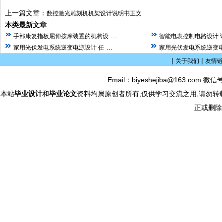
上一篇文章：
数控激光雕刻机机架设计说明书正文
本类最新文章
…
手部康复指板屈伸按摩装置的机构设
智能电表控制电路设计 
…
家用光伏发电系统逆变电源设计 任
家用光伏发电系统逆变电
|
|
关于我们
友情
Email：biyeshejiba@163.com 微信
本站
毕业设计
和
毕业论文
资料均属原创者所有,仅供学习交流之用,请勿转
正或删除