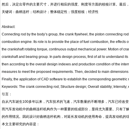
然后，决定出零件的主要尺寸，并进行相应的强度、刚度等方面的校核计算。最后
关键词：曲柄连杆；结构设计；整体稳定性；强度校核；经济性
Abstract:
Connecting rod by the body’s group, the crank flywheel, the piston connecting rod s
combustion engine. Its role is to provide the place of fuel combustion, the effects of 
the crankshaft rotating torque, continuous output mechanical power. Motion of cr
crankshaft and bearing group. In parts design process, first of all to understand i
then according to the overall design indexes and production condition of the inte
measures to meet the proposed requirements. Then, decided to main dimensions of t
Finally, the application of CAD software to establish the corresponding geometric
Keywords: The crank connecting rod; Structure design; Overall stability; Intensity
引言：
自从汽车诞生
100
多年以来，汽车技术的飞速，汽车数量的不断增多，汽车已经改变
而汽车发动机中的曲柄连杆机构作为一种重要的组成部分，显得尤为重要。只有了
的作用情况。因此设计好曲柄连杆机构，对延长发动机的使用寿命，提高发动机的
本文主要研究的内容是：