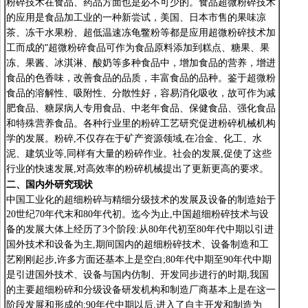
粉碎技术在食品、药品方面也是必不可少的。食品超微粉碎技术
的应用是食品加工业的一种新尝试，美国、日本市售的果味凉
茶、冻干水果粉、超低温速冻龟鳖粉等都是应用超微粉碎技术加
工而成的"超微粉碎食品可作为食品原料添加到糕点、糖果、果
冻、果酱、冰淇淋、酸奶等多种食品中，增加食品的营养，增进
食品的色香味，改善食品的品质，丰富食品的品种。鉴于超微粉
食品的溶解性、吸附性、分散性好，容易消化吸收，故可作为减
肥食品、糖尿病人专用食品、中老年食品、保健食品、强化食品
和特殊营养食品。各种行业里的粉碎工艺研究促进粉碎机械机构
学的发展。粉碎
,
不仅存在于矿产资源领域
,
在冶金、化工、水
泥、建筑业等
,
同样有大量的粉碎作业。社会的发展
,
促使了这些
行业的快速发展
,
对高效率的粉碎机械提出了更新更高的要求。
二、国内外研究现状
中国工业化的超细粉碎与精细分级技术的发展及设备的制造始于
20
世纪
70
年代末和
80
年代初。迄今为止
,
中国超细粉碎技术与设
备的发展大体上经历了
3
个阶段
:
从
80
年代初至
80
年代中期以引进
国外技术和设备为主
,
期间国内的超细粉碎技术、设备制造和工
艺刚刚起步
,
许多方面还基本上是空白
;80
年代中期至
90
年代中期
是引进国外技术、设备与国内仿制、开发同步进行的时期
,
我国
的主要超细粉碎和分级设备研发机构和制造厂商基本上是在这一
阶段发展和形成的
;90
年代中期以后
,
进入了自主开发和制造为