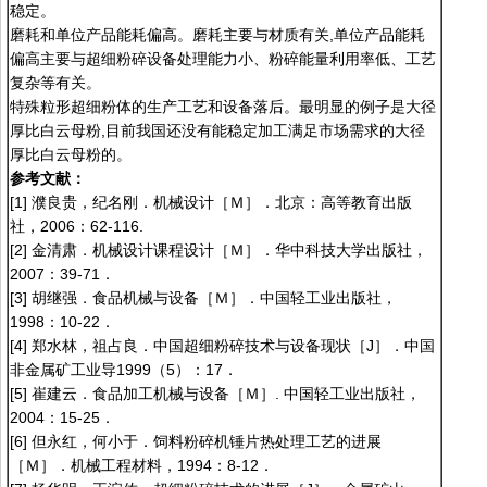
稳定。
磨耗和单位产品能耗偏高。磨耗主要与材质有关,单位产品能耗
偏高主要与超细粉碎设备处理能力小、粉碎能量利用率低、工艺
复杂等有关。
特殊粒形超细粉体的生产工艺和设备落后。最明显的例子是大径
厚比白云母粉,目前我国还没有能稳定加工满足市场需求的大径
厚比白云母粉的。
参考文献：
[1] 濮良贵，纪名刚．机械设计［Ｍ］．北京：高等教育出版
社，2006：62-116.
[2] 金清肃．机械设计课程设计［Ｍ］．华中科技大学出版社，
2007：39-71．
[3] 胡继强．食品机械与设备［Ｍ］．中国轻工业出版社，
1998：10-22．
[4] 郑水林，祖占良．中国超细粉碎技术与设备现状［J］．中国
非金属矿工业导1999（5）：17．
[5] 崔建云．食品加工机械与设备［Ｍ］. 中国轻工业出版社，
2004：15-25．
[6] 但永红，何小于．饲料粉碎机锤片热处理工艺的进展
［Ｍ］．机械工程材料，1994：8-12．