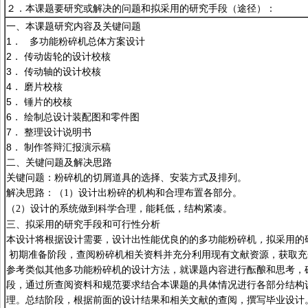
２．本课题要研究或解决的问题和拟采用的研究手段（途径）：
一、本课题研究内容及关键问题
1． 多功能粉碎机总体方案设计
2． 传动齿轮的设计校核
3． 传动轴的设计校核
4． 磨片校核
5． 锤片的校核
6． 绘制总设计装配图和零件图
7． 整理设计说明书
8． 制作答辩汇报演示稿
二、关键问题及解决思路
关键问题：粉碎机的切屑道具的选择、安装方式及排列。
解决思路：（
1
）设计出粉碎的机构和合理布置各部分。
（
2
）设计的系统做到科学合理，能耗低，结构紧凑。
三、拟采用的研究手段和可行性分析
本设计将根据设计需要，设计出性能优良的的多功能粉碎机
，
拟采用的
初期准备阶段，查阅粉碎机相关资料并充分利用现有文献资源，获取充
参考类似其他多功能粉碎机的设计方法，就课题内容进行酝酿和思考，
段，通过所查阅资料和规范要求结合本课题的具体情况进行各部分结构
理。总结阶段，根据前面的设计结果和相关文献的查阅，撰写毕业设计