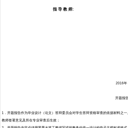
指 导 教 师
:
2016年 1
开题报
1
．
开题报告作为毕业设计（论文）答辩委员会对学生答辩资格审查的依据材料之一
教师签署意见及所在专业审查后生效；
2
．开题报告内容必须用黑墨水笔工整书写或按教务处统一设计的电子文档标准格式