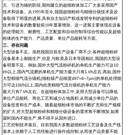
主、引进为辅的阶段
,
期间建立的超细粉体加工厂大多采用国产
技术和设备。从
1995
年至今
,
我国超细粉碎与精细分级技术及设
备取得了明显的进展
,
具有自主知识产权或发明专利的超细粉碎
技术和设备的数量较前
10
年显著增加。这一进展主要体现在设备
的处理能力、耐磨性、工艺配套和自动控制等综合性能以及超细
粉体的生产能力、产品质量、单位产品能耗等方面。
三、存在问题
大型设备不足。虽然我国目前生产设备厂商不少,各种超细粉碎
设备基本上都能生产,但是,与欧美及日本等国相比,我国的大型设
备明显不足。例如,国外大型气流粉碎机的单机生产能力可达10
t/h以上,国内气流磨的单机生产能力最大只有1 t/h左右;再如,国外
大型精细气流分级机(细粒级产品细度d97=6~7μm)的单机处理能
力可达10t/h以上,国内此类精细气流分级机的单机生产能力
最大只有7 t/h左右。在超细粉体加工中,采用大型设备可以降低
单位产品能耗、简化工艺和减少占地面积,从而减少单位产品的
设备投资和生产成本。随着超细粉体市场的不断扩充和生产规模
的扩大,对大型超细粉碎和精细分级设备的需求将不断增加,如果
届时国内不能生产,将不得不从国外进口。
工艺控制技术落后。目前我国大多数超细粉碎工艺设备及生产线
基本上依赖于人工凭经验进行操作或控制,从而使产品质量不能