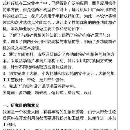
式粉碎机在工农业生产中，已经得到广泛的应用，而且应用操作
简单方便，但是这两种机型在性能上，锤片机应用广而应用在物
料的粗加工上，盘片式机用于半精或精加工。为此，本设计将锤
片式和盘片式优点性能结合，设计出了性能优良的的多功能粉碎
机。本次毕业设计所做主要工作和结论如下：
1、了解了与粉碎机相关的知识；熟悉了粉碎机粉碎原理与分
类，调查了国内外应用性能现状与市场前景，明确了多功能粉碎
机的意义与基本原理。
2、通过查阅资料、市场调研确定了多功能粉碎机相关的总体方
案。采取活动锤片和磨片结构；动、静片采用螺钉紧固方式安
装。针对不同物料换取适当磨片或锤片。
3、独立完成了大轴、小齿轮轴和大齿轮的零件设计，大轴的加
工工艺设计、带轮、磨片部件设计。
4、完成了详细的设计说明书及答辩材料。
关键词：多功能，粉碎机，锤片式，磨片式，设计
一、研究目的和意义
我国是一个农业大国，有着丰富的生物质资源，由于大部分生物
质原料在开发利用前都需要进行粉碎加工处理，以便作进一步加
工利用。