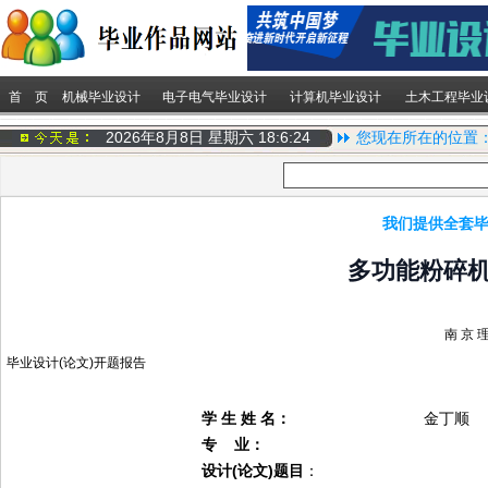
首 页
机械毕业设计
电子电气毕业设计
计算机毕业设计
土木工程毕业
2026年8月8日 星期六
18:6:25
您现在所在的位置
我们提供全套毕
多功能粉碎
南
京
毕业设计
(
论文
)
开题报告
学 生 姓 名：
金丁顺
专 业
：
设计
(
论文
)
题目
：