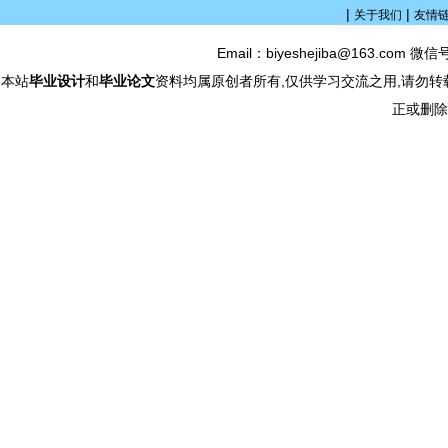
|
|
关于我们
友情
Email：biyeshejiba@163.com 微信
本站
毕业设计
和
毕业论文
资料均属原创者所有,仅供学习交流之用,请勿转
正或删除