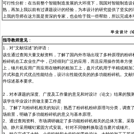
可行性分析：在当前整个智能制造发展的大环境下，我国对智能制造设
熟，再加上我以前有过课题设计的经验，为本设计的研究提供了坚实的
上我的导师在这方面是资深的专家，也会给于我一些帮助，所以完成本
毕
业
设
计（
指导教师意见
：
1
．对“文献综述”的评语：
该生通过查阅大量文献资料，了解了国内外市场出现了多种原理的粉碎
粉碎机在工农业生产中，已经得到广泛的应用，而且应用操作简单方便
上，锤片机应用广而应用在物料的粗加工上，盘片式机用于半精或精加
片式和盘片式优点性能结合，设计出性能优良的的多功能粉碎机。文献
件综述基本要求。
2
．对本课题的深度、广度及工作量的意见和对设计（论文）结果的预
该学生毕业设计所做主要工作是
1、了解了与粉碎机相关的知识；熟悉了粉碎机粉碎原理与分类，调查
场前景，明确了多功能粉碎机的意义与基本原理。
2、通过查阅资料、市场调研确定了多功能粉碎机相关的总体方案。采
动、静片采用螺钉紧固方式安装。针对不同物料换取适当磨片或锤片。