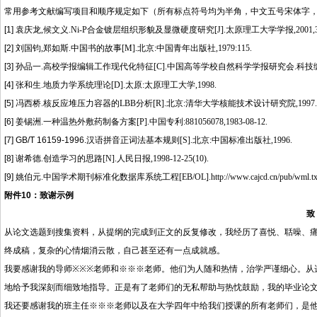
常用参考文献编写项目和顺序规定如下（所有标点符号均为半角，中文五号宋体字
[1]
袁庆龙
,
候文义
.Ni-P
合金镀层组织形貌及显微硬度研究
[J].
太原理工大学学报
,2001,
[2]
刘国钧
,
郑如斯
.
中国书的故事
[M].
北京
:
中国青年出版社
,1979:115.
[3]
孙品一
.
高校学报编辑工作现代化特征
[C].
中国高等学校自然科学学报研究会
.
科技
[4]
张和生
.
地质力学系统理论
[D].
太原
:
太原理工大学
,1998.
[5]
冯西桥
.
核反应堆压力容器的
LBB
分析
[R].
北京
:
清华大学核能技术设计研究院
,1997.
[6]
姜锡洲
.
一种温热外敷药制备方案
[P].
中国专利
:881056078,1983-08-12.
[7] GB/T 16159-1996.
汉语拼音正词法基本规则
[S].
北京
:
中国标准出版社
,1996.
[8]
谢希德
.
创造学习的思路
[N].
人民日报
,1998-12-25(10).
[9]
姚伯元
.
中国学术期刊标准化数据库系统工程
[EB/OL].http://www.cajcd.cn/pub/wml.tx
附件
10
：致谢示例
致
从论文选题到搜集资料，从
提纲的完成
到
正文的
反复修改，
我
经历了喜悦、聒噪、
终成稿，复杂的心情烟消云散，自己甚至还有一点成就感。
我要感谢我的导师
※※※
老师
和
※※※老师
。
他们
为人随和热情，治学严谨细心。从
地给予我深刻而细致地指导。正是
有了
老师
们
的无私帮助与热忱鼓励，我的毕业论
我还要感谢我的班主任
※※※老师以及在大学四年中给我们授课的所有老师们，是