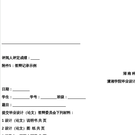
评阅人评定成绩：
附件
5
：答辩记录示例
湖
南
潇湘学院毕业设
日期：
学生：
学号：
班级：
题目：
提交毕业设计（论文）
答辩委员会下列材料：
1
设计（论文）说明书
共
页
2 设计（论文）图 纸
共
页