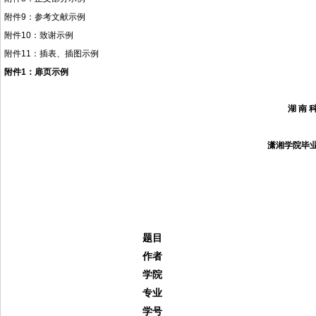
附件
9
：参考文献示例
附件
10
：致谢示例
附件
11
：插表、插图示例
附件
1
：扉页示例
湖
南
潇湘学院毕
题目
作者
学院
专业
学号