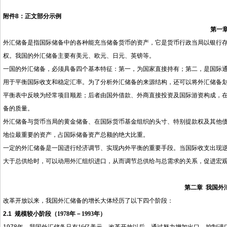
附件
8
：正文部分示例
第一
外汇储备是指国际储备中的各种能充当储备货币的资产，它是货币行政当局以银行
权。我国的外汇储备主要有美元、欧元、日元、英镑等。
一国的外汇储备，必须具备四个基本特征：第一，为国家直接持有；第二，是国际
用于平衡国际收支和稳定汇率。为了分析外汇储备的来源结构，还可以将外汇储备
平衡表中反映为经常项目顺差；后者由国外借款、外商直接投资及国际游资构成，
备的质量。
外汇储备与货币当局的黄金储备、在国际货币基金组织的头寸、特别提款权及其他
地位最重要的资产，占国际储备资产总额的绝大比重。
一定的外汇储备是一国进行经济调节、实现内外平衡的重要手段。当国际收支出现
大于总供给时，可以动用外汇组织进口，从而调节总供给与总需求的关系，促进宏
第二章
我国外
改革开放以来，我国外汇储备的增长大体经历了以下四个阶段：
2.1
规模较小阶段（
1978
年－
1993
年）