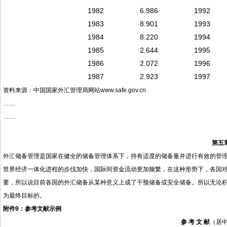
1982
6.986
1992
1983
8.901
1993
1984
8.220
1994
1985
2.644
1995
1986
2.072
1996
1987
2.923
1997
资料来源：中国国家外汇管理局网站
www.safe.gov.cn
……
……
第五
外汇储备管理是国家在健全的储备管理体系下，持有适度的储备量并进行有效的管
世界经济一体化进程的步伐加快，国际间资金流动更加频繁，在这种形势下，各国
要，所以说目前各国的外汇储备从某种意义上成了干预储备或安全储备。所以无论
为最终目标的。
附件
9
：参考文献示例
参
考
文
献
（居