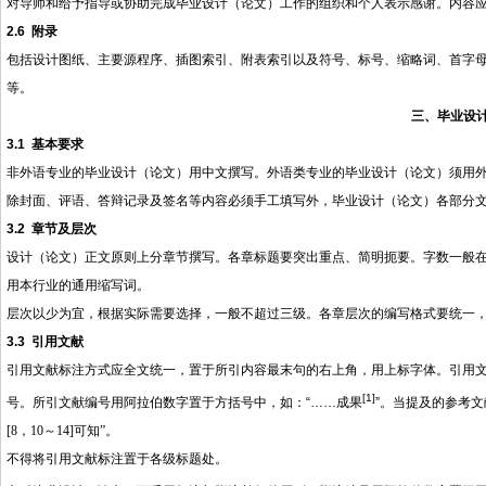
对导师和给予指导或协助完成毕业设计（论文）工作的组织和个人表示感谢。内容
2.6
附录
包括设计图纸、主要源程序、插图索引、附表索引以及符号、标号、缩略词、首字
等。
三、毕业设
3.1
基本要求
非外语专业的毕业设计（论文）用中文撰写。外语类专业的毕业设计（论文）须用
除封面、评语、答辩记录及签名等内容必须手工填写外，毕业设计（论文）各部分
3.2
章节及层次
设计（论文）正文原则上分章节撰写。各章标题要突出重点、简明扼要。字数一般
用本行业的通用缩写词。
层次以少为宜，根据实际需要选择，一般不超过三级。各章层次的编写格式要统一
3.3
引用文献
引用文献标注方式应全文统一，置于所引内容最末句的右上角，用上标字体。引用
[1]
号。所引文献编号用阿拉伯数字置于方括号中，如：
“……成果
”。当提及的参考
[8
，
10
～
14]
可知”。
不得将引用文献标注置于各级标题处。