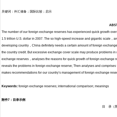
关键词：
外汇储备；国际比较；启示
ABS
The number of our foreign exchange reserves has experienced quick growth over t
1.5 trillion U.S. dollar in 2007. The so high-speed increase and gigantic scale
，
ar
developing country
，
China definitely needs a certain amount of foreign exchang
the country credit. But excessive exchange cover scale may produce problems in 
exchange reserves
，
analyses the reasons for quick growth of foreign exchange 
reveals the problems in foreign exchange reserve; Then analyses and comprises t
makes recommendations for our country’s management of foreign exchange rese
Keywords:
foreign exchange reserves; international comparison; meanings
附件
7
：目录示例
目
录
（