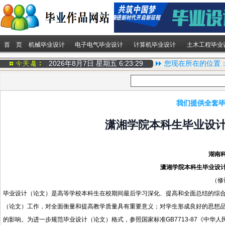
首 页
机械毕业设计
电子电气毕业设计
计算机毕业设计
土木工程毕业
2026年8月7日 星期五
6:23:30
您现在所在的位置
我们提供全套毕
潇湘学院本科生毕业设
湖南
潇湘学院本科生毕业设
（修
毕业设计
（
论文
）
是高等学校本科生在校期间最后学习深化、提高和全面总结的综
（
论文
）
工作，对全面衡量和提高教学质量具有重要意义；对学生形成良好的思想
的影响。为进一步规范毕业设计
（
论文
）
格式，参照国家标准
GB7713-87
《中华人