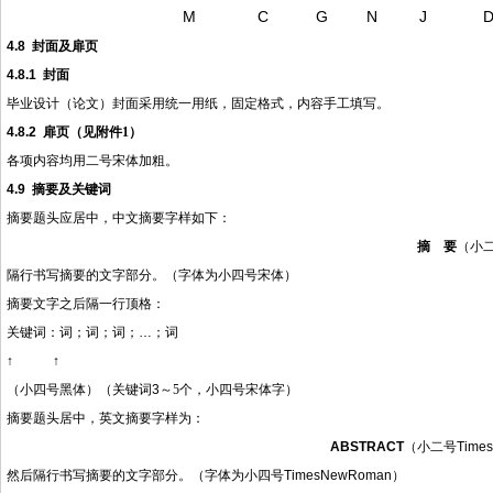
M
C
G
N
J
4.8
封面及扉页
4.8.1
封面
毕业设计（论文）封面采用统一用纸，固定格式，内容手工填写。
4.8.2
扉页（见附件
1
）
各项内容均用二号宋体加粗。
4.9
摘要及关键词
摘要题头应居中，中文摘要字样如下：
摘
要
（小
隔行书写摘要的文字部分。（字体为小四号宋体）
摘要文字之后隔一行顶格：
关键词：
词；词；词；
…；词
↑ ↑
（小四号黑体）（关键词
3
～
5
个，小四号宋体字）
摘要题头居中，英文摘要字样为：
ABSTRACT
（小二号
Time
然后隔行书写摘要的文字部分。（字体为小四号
TimesNewRoman
）