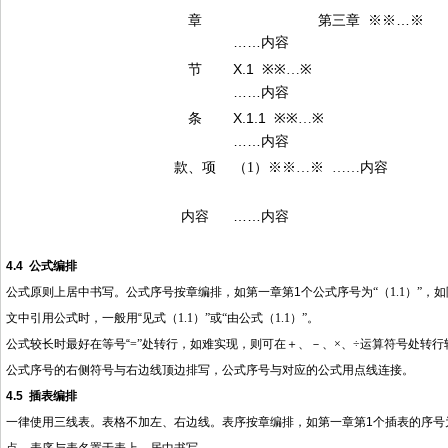
章
第三章 ※※…※
……内容
节
X.1
※※…※
……内容
条
X.1.1
※※…※
……内容
款、项
（
1
）※※…※ ……内容
内容
……内容
4.4
公式编排
公式原则上居中书写。公式序号按章编排，如第一章第
1
个公式序号为“（
1.1
）”，如
文中引用公式时，一般用
“见式（
1.1
）”或“由公式（
1.1
）”。
公式较长时最好在等号
“
=
”处转行，如难实现，则可在＋、－、×、÷运算符号处转
公式序号的右侧符号与右边线顶边排写，公式序号与对应的公式用点线连接。
4.5
插表编排
一律使用三线表。表格不加左、右边线。表序按章编排，如第一章第
1
个插表的序号