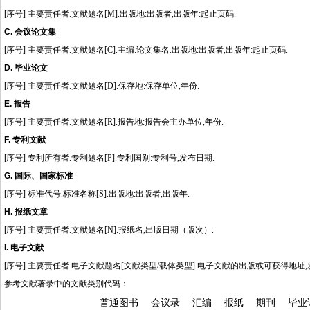
[
序号
]
主要责任者
.
文献题名
[M].
出版地
:
出版者
,
出版年
:
起止页码
.
C.
会议论文集
[
序号
]
主要责任者
.
文献题名
[C].
主编
.
论文集名
.
出版地
:
出版者
,
出版年
:
起止页码
.
D.
毕业论文
[
序号
]
主要责任者
.
文献题名
[D].
保存地
:
保存单位
,
年份
.
E.
报告
[
序号
]
主要责任者
.
文献题名
[R].
报告地
:
报告会主办单位
,
年份
.
F.
专利文献
[
序号
]
专利所有者
.
专利题名
[P].
专利国别
:
专利号
,
发布日期
.
G.
国际、国家标准
[
序号
]
标准代号
.
标准名称
[S].
出版地
:
出版者
,
出版年
.
H.
报纸文章
[
序号
]
主要责任者
.
文献题名
[N].
报纸名
,
出版日期（版次）
.
I.
电子文献
[
序号
]
主要责任者
.
电子文献题名
[
文献类型
/
载体类型
].
电子文献的出版或可获得地址
,
参考文献著录中的文献类别代码：
普通图书
会议录
汇编
报纸
期刊
毕业