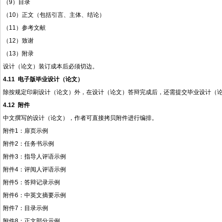
（
9
）目录
（
10
）正文（包括引言、主体、结论）
（
11
）参考文献
（
12
）致谢
（
13
）附录
设计（论文）装订成本后必须切边。
4.11
电子版毕业设计（论文）
除按规定印刷设计（论文）外，在设计（论文）答辩完成后，还需提交毕业设计（
4.12
附件
中文撰写的设计（论文），作者可直接拷贝附件进行编排。
附件
1
：扉页示例
附件
2
：任务书示例
附件
3
：指导人评语示例
附件
4
：评阅人评语示例
附件
5
：答辩记录示例
附件
6
：中英文摘要示例
附件
7
：目录示例
附件
8
：正文部分示例