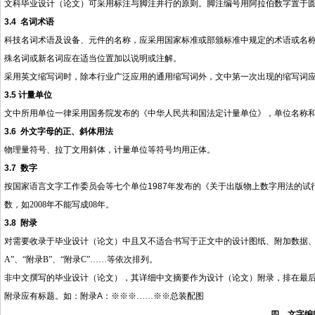
文科毕业设计（论文）可采用标注与脚注并行的原则。脚注编号用阿拉伯数字置于
3.4
名词术语
科技名词术语及设备、元件的名称，应采用国家标准或部颁标准中规定的术语或名
殊名词或新名词应在适当位置加以说明或注解。
采用英文缩写词时，除本行业广泛应用的通用缩写词外，文中第一次出现的缩写词
3.5
计量单位
文中所用单位一律采用国务院发布的《中华人民共和国法定计量单位》，单位名称
3.6
外文字母的正、斜体用法
物理量符号、拉丁文用斜体，计量单位等符号均用正体。
3.7
数字
按国家语言文字工作委员会等七个单位
1987
年发布的《关于出版物上数字用法的试
数，如
2008
年不能写成
08
年。
3.8
附录
对需要收录于毕业设计（论文）中且又不适合书写于正文中的设计图纸、附加数据
A
”、“附录
B
”、“附录
C
”……等依次排列。
非中文撰写的毕业设计（论文），其详细中文摘要作为设计（论文）附录，排在最
附录应有标题。如：附录
A
：※※※……※※总装配图
四、文字编