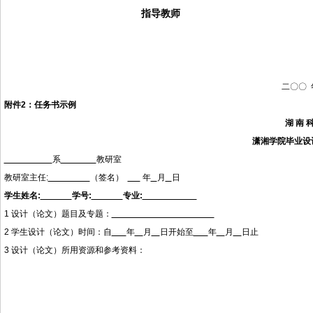
指导教师
二〇〇
附件
2
：任务书示例
湖
南
潇湘学院毕业设
系
教研室
教研室主任
:
（签名）
年
月
日
学生姓名
:
学号
:
专业
:
1 设计（论文）题目及专题：
2 学生设计（论文）时间：自
年
月
日开始至
年
月
日止
3 设计（论文）所用资源和参考资料：