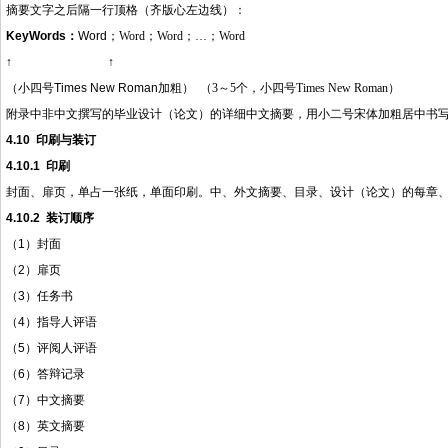
摘要文字之后隔一行顶格（齐版心左边线）：
KeyWords
：
Word
；
Word
；
Word
；…；
Word
↑ ↑
（小四号
Times New Roman
加粗） （
3
～
5
个，小四号
Times New Roman
）
附录中非中文撰写的毕业设计（论文）的详细中文摘要，用小二号宋体加粗居中书
4.10
印刷与装订
4.10.1
印刷
封面、扉页，单占一张纸，单面印刷。中、外文摘要、目录、设计（论文）的每章
4.10.2
装订顺序
（
1
）封面
（
2
）扉页
（
3
）任务书
（
4
）指导人评语
（
5
）评阅人评语
（
6
）答辩记录
（
7
）中文摘要
（
8
）英文摘要