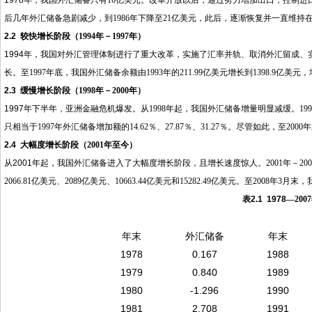
1978
年，我国外汇储备只有
16
亿美元。改革开放以后，通过努力增加出口，控制进
后几年外汇储备急剧减少，到
1986
年下降至
21
亿美元，此后，逐渐恢复并一直维持
2.2
较快增长阶段（
1994
年－
1997
年）
1994
年，我国对外汇管理体制进行了重大改革，实施了汇率并轨、取消外汇留成、
长。至
1997
年底，我国外汇储备余额由
1993
年的
211.99
亿美元增长到
1398.9
亿美元，
2.3
缓慢增长阶段（
1998
年－
2000
年）
1997
年下半年，亚洲金融危机爆发。从
1998
年起，我国外汇储备增量明显减缓。
199
只相当于
1997
年外汇储备增加额的
14.62
％、
27.87
％、
31.27
％。尽管如此，至
2000
年
2.4
大幅度增长阶段（
2001
年至今）
从
2001
年起，我国外汇储备进入了大幅度增长阶段，且增长速度惊人。
2001
年－
200
2066.81
亿美元、
2089
亿美元、
10663.44
亿美元和
15282.49
亿美元。至
2008
年
3
月末，
表
2.1 1978
—
2007
年末
外汇储备
年末
1978
0.167
1988
1979
0.840
1989
1980
-1.296
1990
1981
2.708
1991