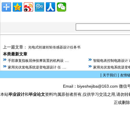
上一篇文章：
光电式转速转矩传感器设计任务书
本类最新文章
…
手部康复指板屈伸按摩装置的机构设
智能电表控制电路设计 
…
家用光伏发电系统逆变电源设计 任
家用光伏发电系统逆变电
|
|
关于我们
友情
Email：biyeshejiba@163.com 微信
本站
毕业设计
和
毕业论文
资料均属原创者所有,仅供学习交流之用,请勿转
正或删除