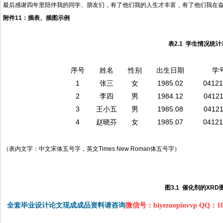
最后感谢四年里陪伴我的同学、朋友们，有了他们我的人生才丰富，有了他们我在
附件
11
：插表、插图示例
表
2.1
学生情况统计
序号
姓名
性别
出生日期
学
1
张三
女
1985.02
04121
2
李四
男
1984.12
04121
3
王小五
男
1985.08
04121
4
赵晓芬
女
1985.07
04121
（表内文字：中文宋体五号字，英文
Times New Roman
体五号字）
图
3
.
1
催化剂的
XRD
全套毕业设计论文现成成品资料请咨询
微信号：biyezuopinvvp QQ：1