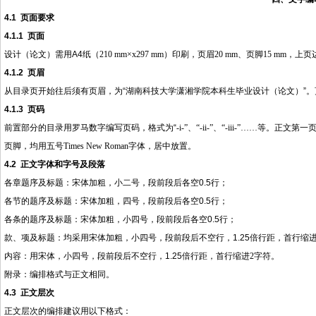
4.1
页面要求
4.1.1
页面
设计（论文）需用
A4
纸（
210 mm
×
x297 mm
）印刷，页眉
20 mm
、页脚
15 mm
，上页
4.1.2
页眉
从目录页开始往后须有页眉，为
“湖南科技大学潇湘学院本科生毕业设计（论文）”
4.1.3
页码
前置部分的目录用罗马数字编写页码，格式为
“
-i-
”、“
-ii-
”、“
-iii-
”……等。正文第一
页脚，均用五号
Times New Roman
字体，居中放置。
4.2
正文字体和字号及段落
各章题序及标题：宋体加粗，小二号，段前段后各空
0.5
行；
各节的题序及标题：宋体加粗，四号，段前段后各空
0.5
行；
各条的题序及标题：宋体加粗，小四号，段前段后各空
0.5
行；
款、项及标题：均采用宋体加粗，小四号，段前段后不空行，
1.25
倍行距，首行缩
内容：用宋体，小四号，段前段后不空行，
1.25
倍行距，首行缩进
2
字符。
附录：编排格式与正文相同。
4.3
正文层次
正文层次的编排建议用以下格式：