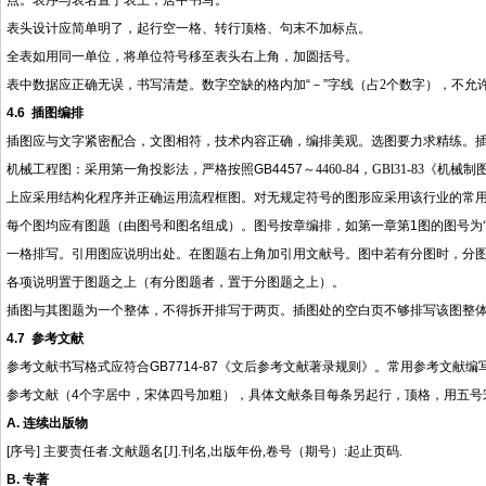
点。表序与表名置于表上，居中书写。
表头设计应简单明了，起行空一格、转行顶格、句末不加标点。
全表如用同一单位，将单位符号移至表头右上角，加圆括号。
表中数据应正确无误，书写清楚。数字空缺的格内加
“－”字线（占
2
个数字），不允许
4.6
插图编排
插图应与文字紧密配合，文图相符，技术内容正确，编排美观。选图要力求精练。
机械工程图：采用第一角投影法，严格按照
GB4457
～
4460-84
，
GBl31-83
《机械制
上应采用结构化程序并正确运用流程框图。对无规定符号的图形应采用该行业的常
每个图均应有图题（由图号和图名组成）。图号按章编排，如第一章第
1
图的图号为
一格排写。引用图应说明出处。在图题右上角加引用文献号。图中若有分图时，分
各项说明置于图题之上（有分图题者，置于分图题之上）。
插图与其图题为一个整体，不得拆开排写于两页。插图处的空白页不够排写该图整
4.7
参考文献
参考文献书写格式应符合
GB7714-87
《文后参考文献著录规则》。常用参考文献编
参考文献（
4
个字居中，宋体四号加粗），具体文献条目每条另起行，顶格，用五号
A.
连续出版物
[
序号
]
主要责任者
.
文献题名
[J].
刊名
,
出版年份
,
卷号（期号）
:
起止页码
.
B.
专著