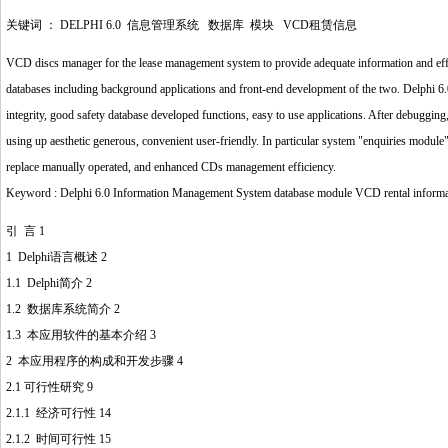
关键词 ： DELPHI 6.0 信息管理系统 数据库 模块 VCD租赁信息
VCD discs manager for the lease management system to provide adequate information and effi
databases including background applications and front-end development of the two. Delphi 6.0
integrity, good safety database developed functions, easy to use applications. After debugging,
using up aesthetic generous, convenient user-friendly. In particular system "enquiries module" 
replace manually operated, and enhanced CDs management efficiency.
Keyword : Delphi 6.0 Information Management System database module VCD rental informa
引 言 1
1 Delphi语言概述 2
1.1 Delphi简介 2
1.2 数据库系统简介 2
1.3 本应用软件的基本介绍 3
2 本应用程序的构成和开发步骤 4
2.1 可行性研究 9
2.1.1 经济可行性 14
2.1.2 时间可行性 15