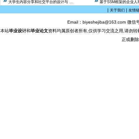
…
大学生内容分享和社交平台的设计与
基于SSM框架的企业人
|
|
关于我们
友情
Email：biyeshejiba@163.com 微信
本站
毕业设计
和
毕业论文
资料均属原创者所有,仅供学习交流之用,请勿转
正或删除