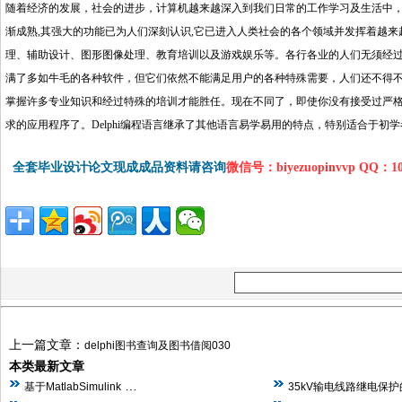
随着经济的发展，社会的进步，计算机越来越深入到我们日常的工作学习及生活中，
渐成熟,其强大的功能已为人们深刻认识,它已进入人类社会的各个领域并发挥着越
理、辅助设计、图形图像处理、教育培训以及游戏娱乐等。各行各业的人们无须经
满了多如牛毛的各种软件，但它们依然不能满足用户的各种特殊需要，人们还不得不开
掌握许多专业知识和经过特殊的培训才能胜任。现在不同了，即使你没有接受过严格的
求的应用程序了。Delphi编程语言继承了其他语言易学易用的特点，特别适合于初学者
全套毕业设计论文现成成品资料请咨询
微信号：biyezuopinvvp QQ：1
上一篇文章：
delphi图书查询及图书借阅030
本类最新文章
…
基于MatlabSimulink
35kV输电线路继电保