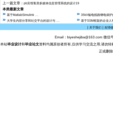
上一篇文章：
pb宾馆客房多媒体信息管理系统的设计19
本类最新文章
…
基于MatlabSimulink
35kV输电线路继电保
…
大学生内容分享和社交平台的设计与
基于SSM框架的企业人
|
|
关于我们
友情
Email：biyeshejiba@163.com 微信
本站
毕业设计
和
毕业论文
资料均属原创者所有,仅供学习交流之用,请勿转
正或删除