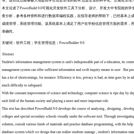
等。这些优点能够极大地提高学生信息管理的效率,也是企业的科学化、正规化管理,
本文论述了PowerBuild 9.0可视化开发软件工具下分析、设计、开发大中专
查分析，参考各种资料和进行数据库编程实践，在指导老师的帮助下，已经基本上
成绩管理，系统管理功能。该系统基本上满足了用户在学校信息管理方面的需求，
准确性。
关键词：软件工程；学生管理信息；PowerBuilder 9.0
Abstract
Student's information management system is unit's indispensable part of a education, its conten
management system can offer sufficient information and swift inquiry means to user . But people
has a lot of shortcomings, for instance: Efficiency is low, privacy is bad, as time goes by in add
much difficulty to safeguard.
With the constant improvement of science and technology, computer science is ripe day by day,
each field of the human society and playing a more and more important role.
This text has described PowerBuild 9.0 develops the course of analysing , designing , develop
colleges and special secondary schools visually under the software tool. Through investigati
solution, consult various kinds of materials and practise database programming, with the help o
database system which we design that can realize students manage , student's information ma