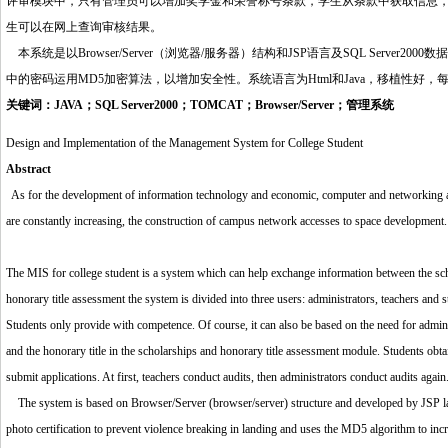
评审模块中，只有管理员可以增加奖学金和荣誉称号条款，学生从条款中获取信息
生可以在网上查询审核结果。
http://www.16sheji8.cn/
本系统是以Browser/Server（浏览器/服务器）结构和JSP语言及SQL Serv
中的密码运用MD5加密算法，以增加安全性。系统语言为Html和Java，移植性好
关键词：JAVA；SQL Server2000；TOMCAT；Browser/Server；管理系统
Design and Implementation of the Management System for College Student
Abstract
As for the development of information technology and economic, computer and networking ap
are constantly increasing, the construction of campus network accesses to space development.
http://www.16sheji8.cn/
The MIS for college student is a system which can help exchange information between the s
h
o
norary title assessment the system is divided into three users: administrators, teachers and 
Students only provide with competence. Of course, it can also be based on the need for adminis
and the honorary title in the scholarships and honorary title assessment module. Students obtain
submit applications. At first, teachers conduct audits, then administrators conduct audits again
The system is based on Browser/Server (browser/server) structure and developed by JSP l
photo certification to prevent violence breaking in landing and uses the MD5 algorithm to in