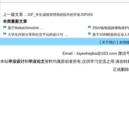
上一篇文章：
JSP_学生成绩管理系统软件的开发JSP059
本类最新文章
…
基于MatlabSimulink
35kV输电线路继电保
…
大学生内容分享和社交平台的设计与
基于SSM框架的企业人
|
|
关于我们
友情
Email：biyeshejiba@163.com 微信
本站
毕业设计
和
毕业论文
资料均属原创者所有,仅供学习交流之用,请勿转
正或删除