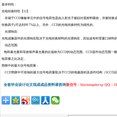
基本特性：
http://www.16sheji8.cn/
光电转换特性【12】:
存储于CCD像敏单元中的信号电荷包是由入射光子被硅衬底材料吸收，并被转换
转换因子γ可达到99.7%以上。另外，CCD的光电转换特性为线性的。
光谱响应:
光电成像器件的光谱响应取决于光电转换材料的光谱响应，其短波有时受窗口材料
动态范围:
饱和暴光量和等效噪声暴光量的比值称为CCD的动态范围。CCD器件动态范围一般在
电荷量之比决定。
势阱中的最大信号电荷量：
http://www.16sheji8.cn/
CCD势阱中可容纳的最大信号电
荷量
取决于CCD的电极面积及器件结构（SCCD
全套毕业设计论文现成成品资料请咨询
微信号：biyezuopinvvp QQ：1