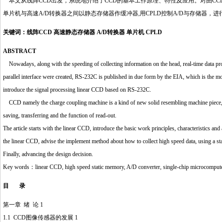
本文从线阵CCD出发，系统地介绍了CCD的基本工作原理、特性及应用。对由C
单片机与高速A/D转换器之间以静态存储器作缓冲器,用CPLD控制A/D与存储器，
关键词：线阵CCD 高速静态存储器 A/D转换器 单片机 CPLD
ABSTRACT
Nowadays, along with the speeding of collecting information on the head, real-time data proc
parallel interface were created, RS-232C is published in due form by the EIA, which is the m
introduce the signal processing linear CCD based on RS-232C.
CCD namely the charge coupling machine is a kind of new solid resembling machine piece, 
saving, transferring and the function of read-out.
The article starts with the linear CCD, introduce the basic work principles, characteristics 
the linear CCD, advise the implement method about how to collect high speed data, using a s
Finally, advancing the design decision.
http://www.16sheji8.cn/
Key words：linear CCD, high speed static memory, A/D converter, single-chip microcompu
目 录
第一章 绪 论 1
1.1 CCD图像传感器的发展 1