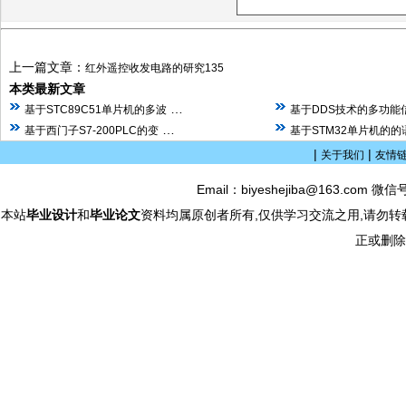
上一篇文章：
红外遥控收发电路的研究135
本类最新文章
…
基于STC89C51单片机的多波
基于DDS技术的多功能
…
基于西门子S7-200PLC的变
基于STM32单片机的
|
|
关于我们
友情
Email：biyeshejiba@163.com 微信
本站
毕业设计
和
毕业论文
资料均属原创者所有,仅供学习交流之用,请勿转
正或删除