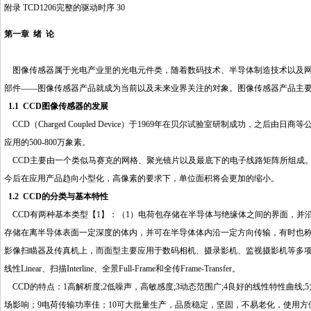
附录 TCD1206完整的驱动时序 30
第一章 绪 论
图像传感器属于光电产业里的光电元件类，随着数码技术、半导体制造技术以及网络
部件——图像传感器产品就成为当前以及未来业界关注的对象。图像传感器产品主要分为
1.1 CCD图像传感器的发展
CCD（Charged Coupled Device）于1969年在贝尔试验室研制成功，
应用的500-800万象素。
CCD主要由一个类似马赛克的网格、聚光镜片以及最底下的电子线路矩阵所组成。
今后在应用产品趋向小型化，高像素的要求下，单位面积将会更加的缩小。
1.2 CCD的分类与基本特性
CCD有两种基本类型【1】：（1）电荷包存储在半导体与绝缘体之间的界面，并沿
存储在离半导体表面一定深度的体内，并可在半导体体内沿一定方向传输，有时也称为埋沟
影像扫瞄器及传真机上，而面型主要应用于数码相机、摄录影机、监视摄影机等多项
线性Linear、扫描Interline、全景Full-Frame和全传Frame-Transfer。
CCD的特点：1高解析度;2低噪声，高敏感度;3动态范围广;4良好的线性特性曲线
场影响；9电荷传输功率佳；10可大批量生产，品质稳定，坚固，不易老化，使用方