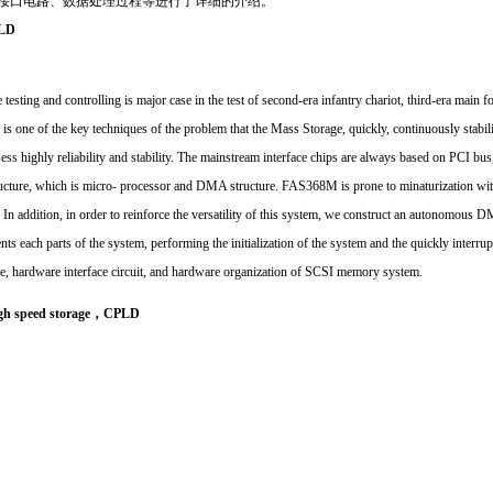
件接口电路、数据处理过程等进行了详细的介绍。
LD
sting and controlling is major case in the test of second-era infantry chariot, third-era main 
it is one of the key techniques of the problem that the Mass Storage, quickly, continuously stabili
 highly reliability and stability. The mainstream interface chips are always based on PCI bus,
ture, which is micro- processor and DMA structure. FAS368M is prone to minaturization wit
. In addition, in order to reinforce the versatility of this system, we construct an autonomou
nts ea
ch
parts of the system, performing the initialization of the system and the quickly interrup
ple, hardware interface circuit, and hardware organization of SCSI memory system.
http://www.16
gh speed storage，CPLD