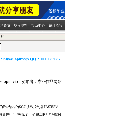
文科论文
毕设资料
帮助中心
设计流程
内容
：
biyezuopinvvp
QQ：
1015083682
ezuopin.vip 发布者：毕业作品网站
st结构的SCSI协议控制器FAS368M，
器件CPLD构造了一个独立的DMA控制
n/