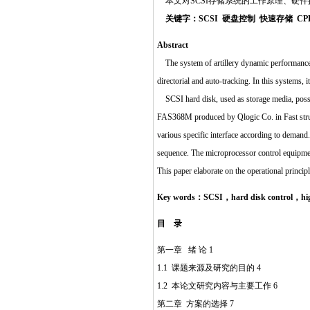
本文对SCSI存储系统的工作原理、硬
关键字：SCSI 硬盘控制 快速存储 CP
Abstract
The system of artillery dynamic performance te
directorial and auto-tracking. In this systems, 
SCSI hard disk, used as storage media, possess
FAS368M produced by Qlogic Co. in Fast struc
various specific interface according to demand
sequence. The microprocessor control equipme
This paper elaborate on the operational princi
Key words：SCSI，hard disk control，hi
目 录
第一章 绪 论 1
1.1 课题来源及研究的目的 4
1.2 本论文研究内容与主要工作 6
第二章 方案的选择 7