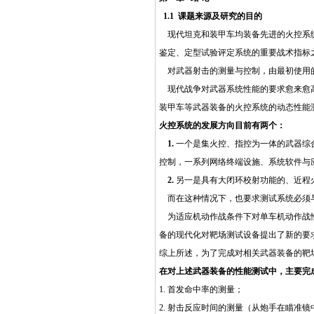
1.1 课题来源及研究的目的
现代坦克和装甲车均装备先进的火控系
鉴定、定型试验评定系统的重要战术指标
对武器射击的测量与控制，由最初使用
现代战争对武器系统性能的要求愈来愈高
装甲车等武器装备的火控系统的动态性能测
火控系统的发展方向目前有两个：
1.
一个是集火控、指控为一体的武器综
控制，一系列网络终端设施、系统软件与
2.
另一是具有大闭环校射功能的、近程
而在这种情况下，也要求测试系统必须与
为适应机动作战条件下对单车机动作战性
备的现代化对靶场测试设备提出了新的要
综上所述，为了完成对相关武器装备的靶
在对上述武器装备的性能测试中，主要完
1. 首发命中率的测量；
2. 射击反应时间的测量（从炮手在瞄准