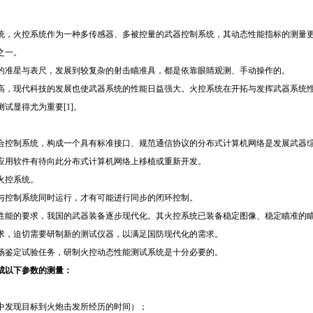
统，
火
控系统作为一种多传感器、多被控量的武器控制系统，其动态性能指标的测量
之一。
的准星
与表
尺，发展到较复杂的射击瞄准具，都是依靠眼睛观测、手动操作的。
，现代科技的发展也使武器系统的性能日益强大。火控系统在开拓与发挥武器系统性
试显得尤为重要[1]。
http://www.16sheji8.cn/
合控制系统，构成一个具有标准接口、规范通信协议的分布式计算机网络是发展武器
应用软件有待向此分布式计算机网络上移植或重新开发。
火控系统。
控制系统同时运行，才有可能进行同步的闭环控制。
能的要求，我国的武器装备逐步现代化。其火控系统已装备稳定图像、稳定瞄准的瞄
求，迫切需要研制新的测试仪器，以满足国防现代化的需求。
场鉴定试验任务，研制火控动态性能测试系统是十分必要的。
成以下参数的测量：
镜中发现目标到火炮击发所经历的时间）；