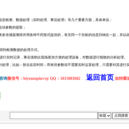
eji8.cn/
信息检测、数据处理（实时处理、事后处理）等几个重要方面，具体来说：
与运动参数的提取；
（即将多传感器测得并用各种不同形式提供的，有关同一个目标的信息归纳在一起，并以
得到检
测数
据的处理方式。
进行实时
记
录，事后借助比现场更加方便的处理设备，对数据进行细致的分析处理。
h
时处理，比如：射击反应时间；而有些参数却不需要实时运算处理，只需要对其进行
返回首页
咨询
微信号：biyezuopinvvp QQ：1015083682
如转载请注