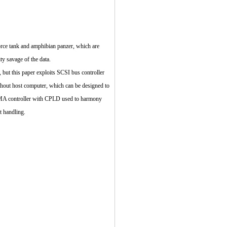
force tank and amphibian panzer, which are
ty savage of the data.
 but this paper exploits SCSI bus controller
hout host computer, which can be designed to
s DMA controller with CPLD used to harmony
t handling.
sheji8.cn/