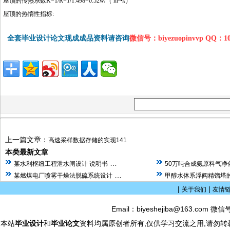
屋顶的传热系数K=1/R=1/1.498=0.52w/（ m²•k）
屋顶的热惰性指标:
http://www.16sheji8.cn/
全套毕业设计论文现成成品资料请咨询
微信号：biyezuopinvvp QQ：1
上一篇文章：
高速采样数据存储的实现141
本类最新文章
…
某水利枢纽工程泄水闸设计 说明书
50万吨合成氨原料气净
…
某燃煤电厂喷雾干燥法脱硫系统设计
甲醇水体系浮阀精馏塔的
|
|
关于我们
友情
Email：biyeshejiba@163.com 微信
本站
毕业设计
和
毕业论文
资料均属原创者所有,仅供学习交流之用,请勿转