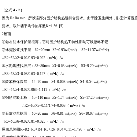
(公式４-２)
因为 R>Ro.min 所以该部分围护结构热阻符合要求。由于除卫生间外，卧室计
要求。取外墙平均传热系数K=1.56 [5]
2屋顶
①卷材防水保护层很薄，它对围护结构热工特性影响可以忽略不记
②水泥沙浆找平层：δ2=20mm λ2=0.93w/(m•k) S2=11.37w/(m²•k)
∴R2=δ2/λ2=0.02/0.93=0.022（m²•k）/w
③水泥焦渣找坡层：δ3=80mm λ3=0.63 w/(m•k) S3=9.20 w/(m²•k)
∴R3=δ3/λ3=0.08/0.63=0.127（ m²•k）/w
④聚苯板保温层： δ4=70 mm λ4=0.063 w/(m•k) S4=0.54 w/(m²•k)
∴R4=δ4/λ4=0.07/0.063=1.111（ m²•k）/w
⑤钢筋混凝土板： δ5=110 mm λ5=1.74 w/(m•k) S5=17.20 w/(m²•k)
∴R5=δ5/λ5=0.11/1.74=0.063（ m²••k）/w
⑥石灰沙浆抹面： δ6=20 mm
λ6=
0.81 w/(m•k) S6=10.07 w/(m²•k)
∴R6=δ6/λ6=0.02/0.81=0.025（ m²•k）/w
屋顶总热阻R=R2+R3+R4+R5+R6+0.04+0.11=1.498（ m²•k）/w