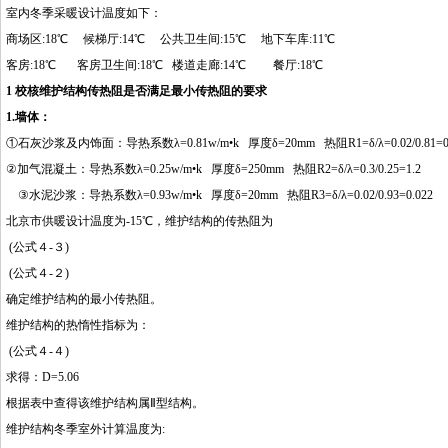
室内冬季采暖设计温度如下：
商场区:18℃ 候梯厅:14℃ 公共卫生间:15℃ 地下车库:11℃
客房:18℃ 客房卫生间:18℃ 楼道走廊:14℃ 餐厅:18℃
1 校核维护结构传热阻是否满足最小传热阻的要求
1.墙体：
①石灰沙浆及内饰面：导热系数λ=0
.81w
/m•k 厚度δ=20mm 热阻R1=δ/λ=0.02/0.81=
②加气混凝土：导热系数λ=0.25w/m•k 厚度δ=250mm 热阻R2=δ/λ=0.3/0.25=1.2 蓄
③水泥沙浆：导热系数λ=0.93w/m•k 厚度δ=20mm 热阻R3=δ/λ=0.02/0.93=0.022 蓄热
北京市供暖设计温度为-15℃，维护结构的传热阻为
(公式４-３)
(公式４-２)
http://www.16sheji8.cn/
确定维护结构的最小传热阻。
维护结构的热惰性指标为：
(公式４-４)
求得：D=5.06
根据表中查得该维护结构属Ⅱ型结构。
维护结构冬季室外计算温度为: