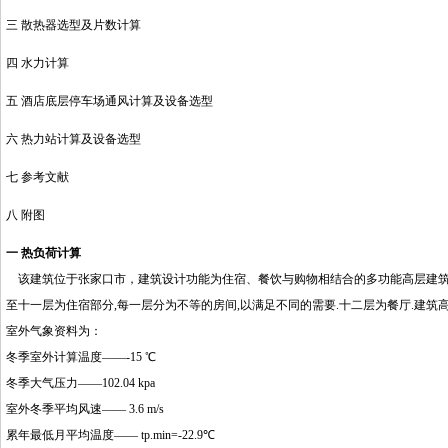
三 散热器选型及片数计算
四 水力计算
http://www.16sheji8.cn/
五 酒店底层停车场通风计算及设备选型
六 热力站计算及设备选型
七 参考文献
八 附图
一 热负荷计算
该建筑位于张家口市，建筑设计功能为住宿、餐饮与购物相结合的多功能高层建筑，建筑高
至十一层为住宿部分,每一层分为不等的房间,以满足不同的需要.十二层为餐厅.建筑高
室外气象资料为：
冬季室外计算温度——-15 ℃
冬季大气压力——102.04 kpa
室外冬季平均风速—— 3.6 m/s
累年最低月平均温度—— tp.min=-22.9℃