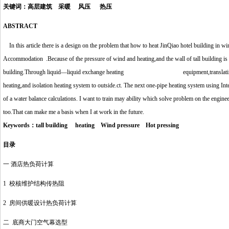
关键词：高层建筑 采暖 风压 热压
ABSTRACT
In this article there is a design on the problem that how to heat JinQiao hotel building in win
Accommodation .Beca
us
e of the pressure of wind and heating,and the wall of tall building i
building.Through liquid—liquid exchange heating
http://www.16sheji8.cn/
equipment,translat
heating,and isolation heating system to outside.ct. The next one-pipe heating system using Inte
of a water balance calculations. I want to train may ability which solve problem on the engi
too.That can make me a basis when I at work in the future.
http://www.16sheji8.cn/
Keywords：tall building heating Wind pressure Hot pressing
目录
一 酒店热负荷计算
1 校核维护结构传热阻
2 房间供暖设计热负荷计算
二 底商大门空气幕选型