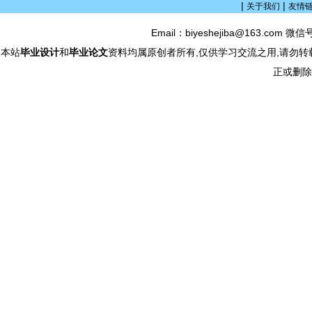
|
|
关于我们
友情
Email：biyeshejiba@163.com 微信
本站
毕业设计
和
毕业论文
资料均属原创者所有,仅供学习交流之用,请勿转
正或删除