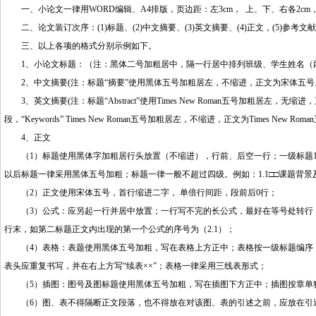
一、小论文一律用WORD编辑、A4排版，页边距：左3cm， 上、下、右各2cm，页眉
二、论文装订次序：(1)标题、(2)中文摘要、(3)英文摘要、(4)正文，(5)参
三、以上各项的格式分别示例如下。
1、小论文标题：（注：黑体二号加粗居中，隔一行居中排列班级、学生姓名（两
2、中文摘要(注：标题“摘要”使用黑体五号加粗居左，不缩进，正文为宋体五号。
3、英文摘要(注：标题“Abstract”使用Times New Roman五号加粗居左，无缩
段，“Keywords” Times New Roman五号加粗居左，不缩进，正文为Times New Roma
4、正文
（1）标题使用黑体字加粗居行头放置（不缩进），行前、后空一行；一级标题1（
以后标题一律采用黑体五号加粗；标题一律一般不超过四级。例如：1.1□□课题背景及意义
（2）正文使用宋体五号，首行缩进二字， 单倍行间距，段前后0行；
（3）公式：应另起一行并居中放置；一行写不完的长公式，最好在等号处转行，如做
行末，如第二标题正文内出现的第一个公式的序号为（2.1）；
（4）表格：表题使用黑体五号加粗，写在表格上方正中；表格按一级标题编序，如
表头应重复书写，并在右上方写“续表××”；表格一律采用三线表形式；
（5）插图：图号及图标题使用黑体五号加粗，写在插图下方正中；插图按章单独编
（6）图、表不得隔断正文段落，也不得放在对该图、表的引述之前，应放在引