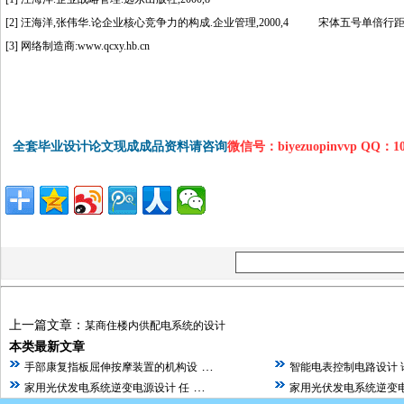
[2] 汪海洋,张伟华.论企业核心竞争力的构成.企业管理,2000,4 宋体五号单倍行
[3] 网络制造商:www.qcxy.hb.cn
全套毕业设计论文现成成品资料请咨询
微信号：biyezuopinvvp QQ：1
上一篇文章：
某商住楼内供配电系统的设计
本类最新文章
…
手部康复指板屈伸按摩装置的机构设
智能电表控制电路设计 
…
家用光伏发电系统逆变电源设计 任
家用光伏发电系统逆变电