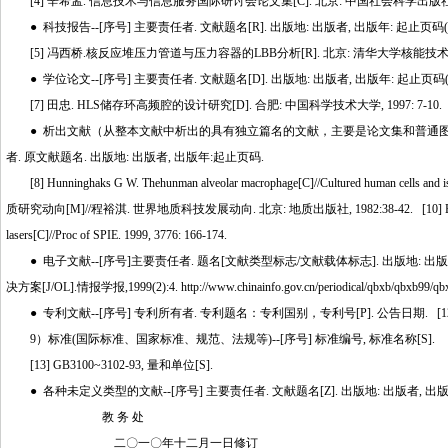
[4] 辛希孟. 信息技术与信息服务国际研讨会论文集[C]. 北京: 中国社会科学出版社, 1
● 科技报告--[序号] 主要责任者. 文献题名[R]. 出版地: 出版者, 出版年: 起止页码(
[5] 冯西桥.核反应堆压力管道与压力容器的LBB分析[R]. 北京: 清华大学核能技术设计研究院, 1997. [6
● 学位论文--[序号] 主要责任者. 文献题名[D]. 出版地: 出版者, 出版年: 起止页码(
[7] 田忠. HLS储存环高频腔的设计研究[D]. 合肥: 中国科学技术大学, 1997: 7-10.
● 析出文献（从整本文献中析出的具有独立篇名的文献，主要是论文集和普通图书中的
者. 原文献题名. 出版地: 出版者, 出版年:起止页码.
[8] Hunninghaks G W. Thehunman alveolar macrophage[C]//Cultured human cells and 
质研究动向[M]//程裕淇. 世界地质科技发展动向. 北京: 地质出版社, 1982:38-42. [10] Ben-Kish A. Paramet
lasers[C]//Proc of SPIE. 1999, 3776: 166-174.
● 电子文献--[序号]主要责任者. 题名[文献类型标志/文献载体标志]. 出版地: 出
决方案[J/OL].情报学报,1999(2):4. http://www.chinainfo.gov.cn/periodical/qbxb/qbxb99/qb
● 专利文献--[序号] 专利所有者. 专利题名：专利国别，专利号[P]. 公告日期. [12] 姜锡洲
9）标准(国际标准、国家标准、规范、法规等)--[序号] 标准编号, 标准名称[S].
[13] GB3100~3102-93, 量和单位[S].
● 各种未定义类型的文献--[序号] 主要责任者. 文献题名[Z]. 出版地: 出版者, 出
教 务 处
二〇一〇年十二月一日修订