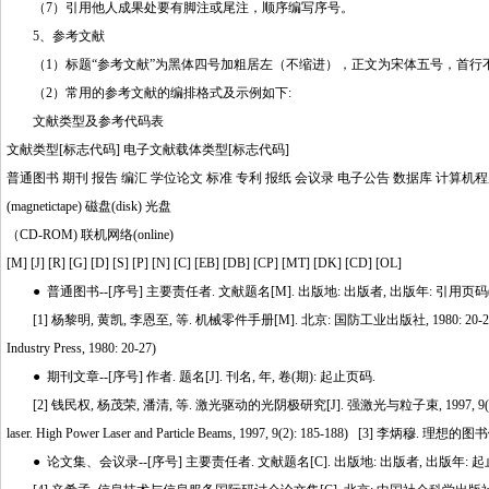
（7）引用他人成果处要有脚注或尾注，顺序编写序号。
5、参考文献
（1）标题“参考文献”为黑体四号加粗居左（不缩进），正文为宋体五号，首行不
（2）常用的参考文献的编排格式及示例如下:
文献类型及参考代码表
文献类型[标志代码] 电子文献载体类型[标志代码]
普通图书 期刊 报告 编汇 学位论文 标准 专利 报纸 会议录 电子公告 数据库 计算机程
(magnetictape) 磁盘(disk) 光盘
（CD-ROM) 联机网络(online)
[M] [J] [R] [G] [D] [S] [P] [N] [C] [EB] [DB] [CP] [MT] [DK] [CD] [OL]
● 普通图书--[序号] 主要责任者. 文献题名[M]. 出版地: 出版者, 出版年: 引用页码(
[1] 杨黎明, 黄凯, 李恩至, 等. 机械零件手册[M]. 北京: 国防工业出版社, 1980: 20-27. (Yang L M, Hua
Industry Press, 1980: 20-27)
● 期刊文章--[序号] 作者. 题名[J]. 刊名, 年, 卷(期): 起止页码.
[2] 钱民权, 杨茂荣, 潘清, 等. 激光驱动的光阴极研究[J]. 强激光与粒子束, 1997, 9(2): 185-188.(Qian 
laser. High Power Laser and Particle Beams, 1997, 9(2): 185-188) [3] 
● 论文集、会议录--[序号] 主要责任者. 文献题名[C]. 出版地: 出版者, 出版年: 起